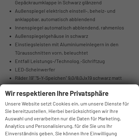
Gepäckraumklappe in Schwarz glänzend
Außenspiegel elektrisch einstell-, beheiz- und
anklappbar, automatisch abblendend
Innenspiegel automatisch abblendend, rahmenlos
Außenspiegelgehäuse in schwarz
Einstiegsleisten mit Aluminiumeinlegern in den
Türausschnitten vorn, beleuchtet
Entfall Leistungs-/Technolog.-Schriftzug
LED-Scheinwerfer
Räder 19" "5-Y-Speichen" 9,0/8,0Jx19 schwarz matt
(Reifen 265/30|245/35 R19)
Wir respektieren Ihre Privatsphäre
Einstiegs-LED mit RS-Projektion vorn
Embleme, Raute RS
Unsere Website setzt Cookies ein, um unsere Dienste für
Sie bereitzustellen. Hierbei berücksichtigen wir Ihre
Frontscheibe in Akustikverglasung
Auswahl und verarbeiten nur die Daten für Marketing,
LED-Heckleuchten mit dynamischem Blinklicht
Analytics und Personalisierung, für die Sie uns Ihr
Scheinwerfer-Reinigungsanlage
Einverständnis geben. Sie können Ihre Einwilligung
Steinschlagschutz-Unterboden