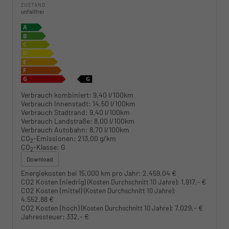
ZUSTAND
unfallfrei
Verbrauch kombiniert:
9,40 l/100km
Verbrauch Innenstadt:
14,50 l/100km
Verbrauch Stadtrand:
9,40 l/100km
Verbrauch Landstraße:
8,00 l/100km
Verbrauch Autobahn:
8,70 l/100km
CO
-Emissionen:
213,00 g/km
2
CO
-Klasse:
G
2
Download
Energiekosten bei 15.000 km pro Jahr:
2.459,04 €
CO2 Kosten (niedrig)
:
1.917,- €
(Kosten Durchschnitt 10 Jahre)
CO2 Kosten (mittel)
:
(Kosten Durchschnitt 10 Jahre)
4.552,88 €
CO2 Kosten (hoch)
:
7.029,- €
(Kosten Durchschnitt 10 Jahre)
Jahressteuer:
332,- €