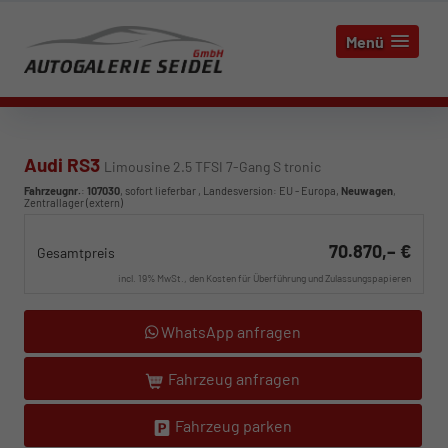
Menü
Audi RS3
Limousine 2.5 TFSI 7-Gang S tronic
Fahrzeugnr.
:
107030
,
sofort lieferbar
, Landesversion: EU - Europa,
Neuwagen
,
Zentrallager (extern)
70.870,– €
Gesamtpreis
incl. 19% MwSt., den Kosten für Überführung und Zulassungspapieren
WhatsApp anfragen
Fahrzeug anfragen
Fahrzeug parken