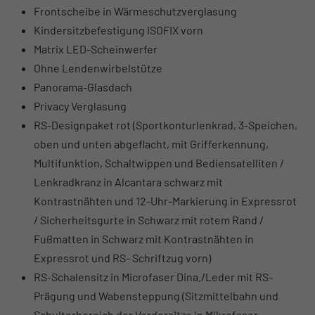
Frontscheibe in Wärmeschutzverglasung
Kindersitzbefestigung ISOFIX vorn
Matrix LED-Scheinwerfer
Ohne Lendenwirbelstütze
Panorama-Glasdach
Privacy Verglasung
RS-Designpaket rot (Sportkonturlenkrad, 3-Speichen,
oben und unten abgeflacht, mit Grifferkennung,
Multifunktion, Schaltwippen und Bediensatelliten /
Lenkradkranz in Alcantara schwarz mit
Kontrastnähten und 12-Uhr-Markierung in Expressrot
/ Sicherheitsgurte in Schwarz mit rotem Rand /
Fußmatten in Schwarz mit Kontrastnähten in
Expressrot und RS- Schriftzug vorn)
RS-Schalensitz in Microfaser Dina./Leder mit RS-
Prägung und Wabensteppung (Sitzmittelbahn und
Schulterbereich der Vordersitze in Mikrofaser