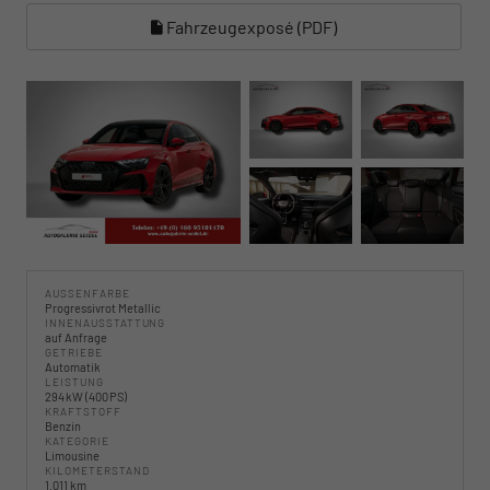
Fahrzeugexposé (PDF)
AUSSENFARBE
Progressivrot Metallic
INNENAUSSTATTUNG
auf Anfrage
GETRIEBE
Automatik
LEISTUNG
294 kW (400 PS)
KRAFTSTOFF
Benzin
KATEGORIE
Limousine
KILOMETERSTAND
1.011 km