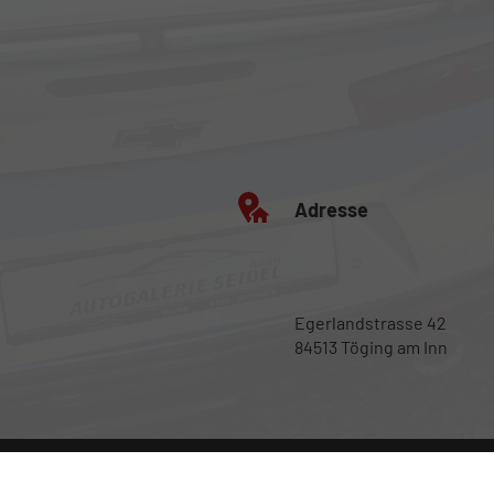
Adresse
Egerlandstrasse 42
84513 Töging am Inn