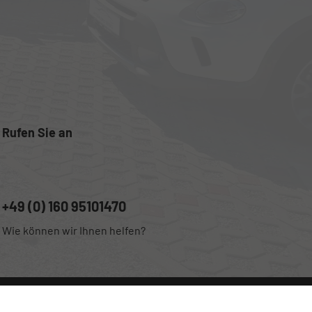
Rufen Sie an
+49 (0) 160 95101470
Wie können wir Ihnen helfen?