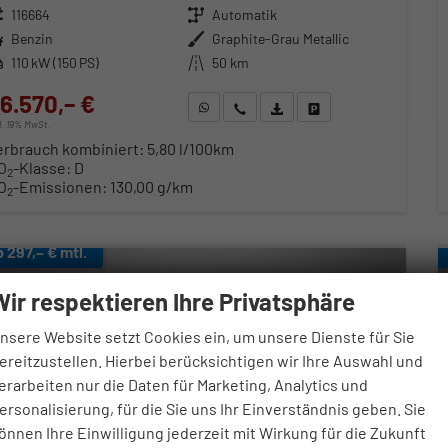
zeugnr.
116664
Getriebe
Automatik
ftstoff
Benzin
Außenfarbe
Graphite-Grau Metallic
stung
110 kW (150 PS)
Kilometerstand
50 km
6.570,– €
WhatsApp anfragen
Wir rufen Sie an
Fahrzeugexposé (PDF)
Fahrzeug parken
cl. 19% MwSt.
erbrauch kombiniert:
5,80 l/100km
O
-Klasse:
D
2
O
-Emissionen:
130,00 g/km
2
b 297,– € mtl.
Wir respektieren Ihre Privatsphäre
nsere Website setzt Cookies ein, um unsere Dienste für Sie
ereitzustellen. Hierbei berücksichtigen wir Ihre Auswahl und
erarbeiten nur die Daten für Marketing, Analytics und
ersonalisierung, für die Sie uns Ihr Einverständnis geben. Sie
önnen Ihre Einwilligung jederzeit mit Wirkung für die Zukunft