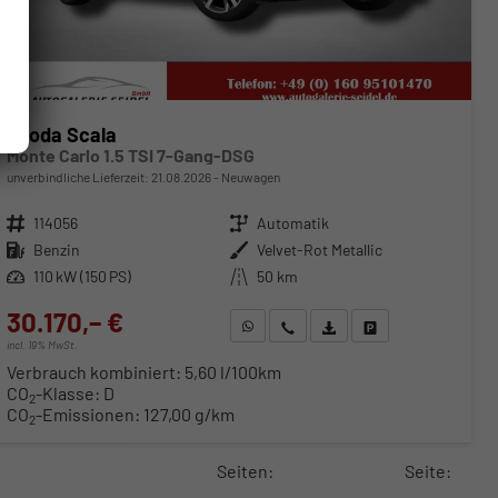
Skoda Scala
Monte Carlo 1.5 TSI 7-Gang-DSG
unverbindliche Lieferzeit:
21.08.2026
Neuwagen
Fahrzeugnr.
114056
Getriebe
Automatik
Kraftstoff
Benzin
Außenfarbe
Velvet-Rot Metallic
Leistung
110 kW (150 PS)
Kilometerstand
50 km
30.170,– €
WhatsApp anfragen
Wir rufen Sie an
Fahrzeugexposé (PDF)
Fahrzeug parken
incl. 19% MwSt.
Verbrauch kombiniert:
5,60 l/100km
CO
-Klasse:
D
2
CO
-Emissionen:
127,00 g/km
2
Seiten:
Seite: