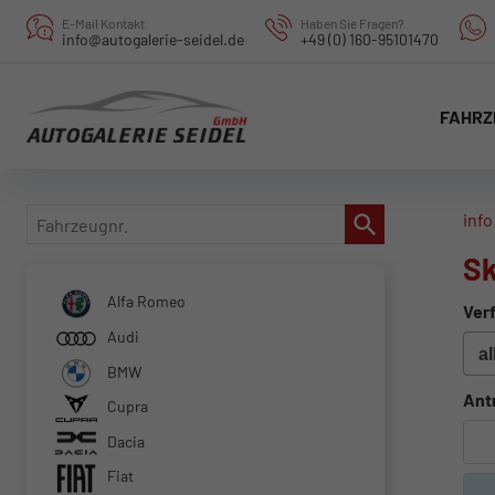
E-Mail Kontakt
Haben Sie Fragen?
info@autogalerie-seidel.de
+49 (0) 160-95101470
FAHRZ
Fahrzeugnr.
info
Sk
Alfa Romeo
Verf
Audi
BMW
Ant
Cupra
Dacia
Fiat