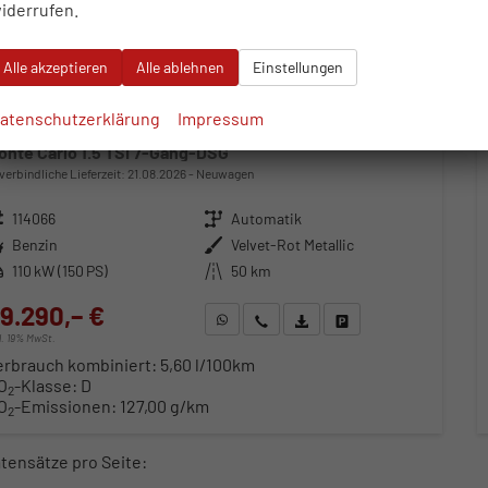
iderrufen.
Alle akzeptieren
Alle ablehnen
Einstellungen
atenschutzerklärung
Impressum
koda Scala
onte Carlo 1.5 TSI 7-Gang-DSG
verbindliche Lieferzeit:
21.08.2026
Neuwagen
zeugnr.
114066
Getriebe
Automatik
ftstoff
Benzin
Außenfarbe
Velvet-Rot Metallic
stung
110 kW (150 PS)
Kilometerstand
50 km
9.290,– €
WhatsApp anfragen
Wir rufen Sie an
Fahrzeugexposé (PDF)
Fahrzeug parken
cl. 19% MwSt.
erbrauch kombiniert:
5,60 l/100km
O
-Klasse:
D
2
O
-Emissionen:
127,00 g/km
2
tensätze pro Seite: