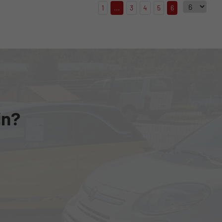
1
...
3
4
5
6
in?