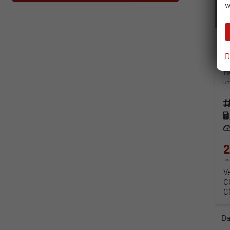
w
D
S
M
un
Fahr
Kra
Lei
2
in
V
C
C
Da