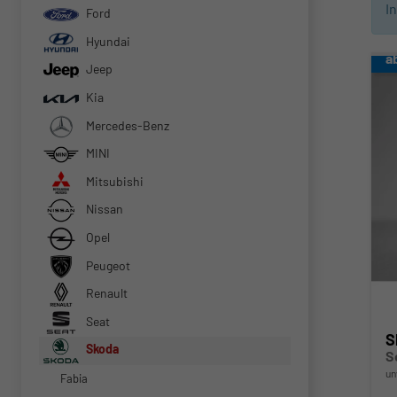
I
Ford
Hyundai
a
Jeep
Kia
Mercedes-Benz
MINI
Mitsubishi
Nissan
Opel
Peugeot
Renault
Seat
S
Skoda
S
un
Fabia