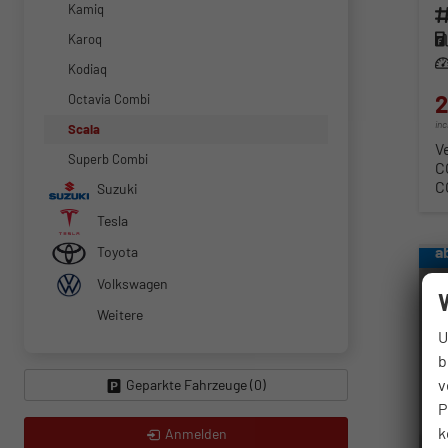
Kamiq
Fahr
Kra
Karoq
Lei
Kodiaq
2
Octavia Combi
in
Scala
V
Superb Combi
C
C
Suzuki
Tesla
a
Toyota
Volkswagen
Weitere
U
b
v
Geparkte Fahrzeuge (
0
)
P
k
Anmelden