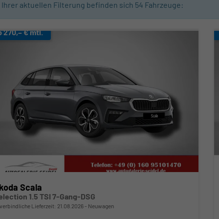
n Ihrer aktuellen Filterung befinden sich
54
Fahrzeuge:
b 270,– € mtl.
koda Scala
election 1.5 TSI 7-Gang-DSG
verbindliche Lieferzeit:
21.08.2026
Neuwagen