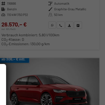
Fahrzeugnr.
116666
Getriebe
Automatik
Kraftstoff
Benzin
Außenfarbe
Graphite-Grau Metallic
Leistung
110 kW (150 PS)
Kilometerstand
50 km
26.570,– €
WhatsApp anfragen
Wir rufen Sie an
Fahrzeugexposé (PDF)
Fahrzeug parken
incl. 19% MwSt.
Verbrauch kombiniert:
5,80 l/100km
CO
-Klasse:
D
2
CO
-Emissionen:
130,00 g/km
2
ab 306,– € mtl.