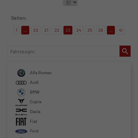
Seiten:
1
...
20
21
22
23
24
25
26
...
41
Fahrzeugnr.
Alfa Romeo
Audi
BMW
Cupra
Dacia
Fiat
Ford