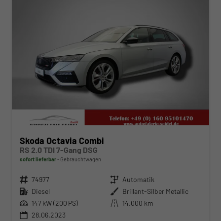
Skoda Octavia Combi
RS 2.0 TDI 7-Gang DSG
sofort lieferbar
Gebrauchtwagen
Fahrzeugnr.
74977
Getriebe
Automatik
Kraftstoff
Diesel
Außenfarbe
Brillant-Silber Metallic
Leistung
147 kW (200 PS)
Kilometerstand
14.000 km
28.06.2023