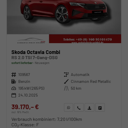
Skoda Octavia Combi
RS 2.0 TSI 7-Gang-DSG
sofort lieferbar
Neuwagen
Fahrzeugnr.
109567
Getriebe
Automatik
Kraftstoff
Benzin
Außenfarbe
Cinnamon Red Metallic
Leistung
195 kW (265 PS)
Kilometerstand
50 km
24.10.2025
39.170,– €
WhatsApp anfragen
Wir rufen Sie an
Fahrzeugexposé (PDF)
Fahrzeug parken
incl. 19% MwSt.
Verbrauch kombiniert:
7,20 l/100km
CO
-Klasse:
F
2