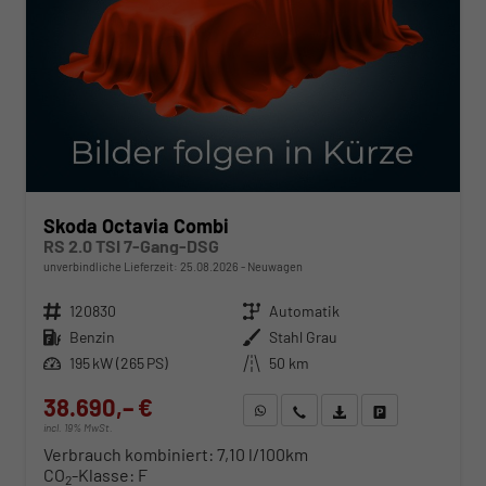
Skoda Octavia Combi
RS 2.0 TSI 7-Gang-DSG
unverbindliche Lieferzeit:
25.08.2026
Neuwagen
Fahrzeugnr.
120830
Getriebe
Automatik
Kraftstoff
Benzin
Außenfarbe
Stahl Grau
Leistung
195 kW (265 PS)
Kilometerstand
50 km
38.690,– €
WhatsApp anfragen
Wir rufen Sie an
Fahrzeugexposé (PDF)
Fahrzeug parken
incl. 19% MwSt.
Verbrauch kombiniert:
7,10 l/100km
CO
-Klasse:
F
2