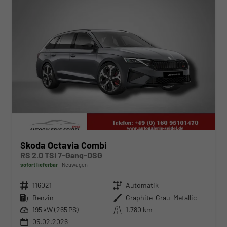
Skoda Octavia Combi
RS 2.0 TSI 7-Gang-DSG
sofort lieferbar
Neuwagen
Fahrzeugnr.
116021
Getriebe
Automatik
Kraftstoff
Benzin
Außenfarbe
Graphite-Grau-Metallic
Leistung
195 kW (265 PS)
Kilometerstand
1.780 km
05.02.2026