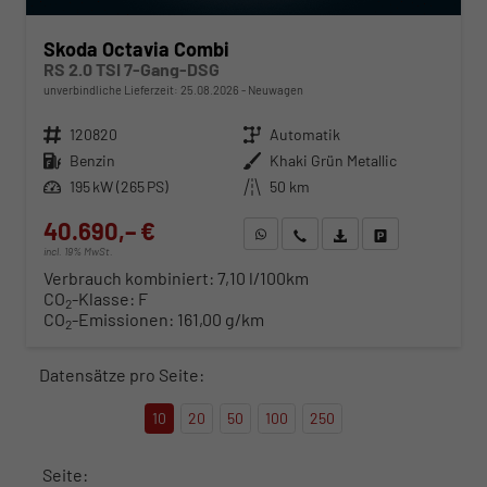
Skoda Octavia Combi
RS 2.0 TSI 7-Gang-DSG
unverbindliche Lieferzeit:
25.08.2026
Neuwagen
Fahrzeugnr.
120820
Getriebe
Automatik
Kraftstoff
Benzin
Außenfarbe
Khaki Grün Metallic
Leistung
195 kW (265 PS)
Kilometerstand
50 km
40.690,– €
WhatsApp anfragen
Wir rufen Sie an
Fahrzeugexposé (PDF)
Fahrzeug parken
incl. 19% MwSt.
Verbrauch kombiniert:
7,10 l/100km
CO
-Klasse:
F
2
CO
-Emissionen:
161,00 g/km
2
Datensätze pro Seite:
10
20
50
100
250
Seite: