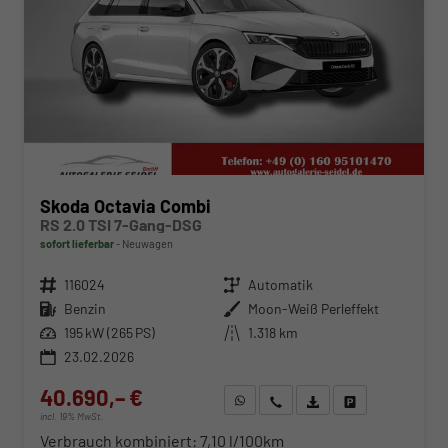
Skoda Octavia Combi
RS 2.0 TSI 7-Gang-DSG
sofort lieferbar
Neuwagen
Fahrzeugnr.
116024
Getriebe
Automatik
Kraftstoff
Benzin
Außenfarbe
Moon-Weiß Perleffekt
Leistung
195 kW (265 PS)
Kilometerstand
1.318 km
23.02.2026
40.690,– €
WhatsApp anfragen
Wir rufen Sie an
Fahrzeugexposé (PDF)
Fahrzeug parken
incl. 19% MwSt.
Verbrauch kombiniert:
7,10 l/100km