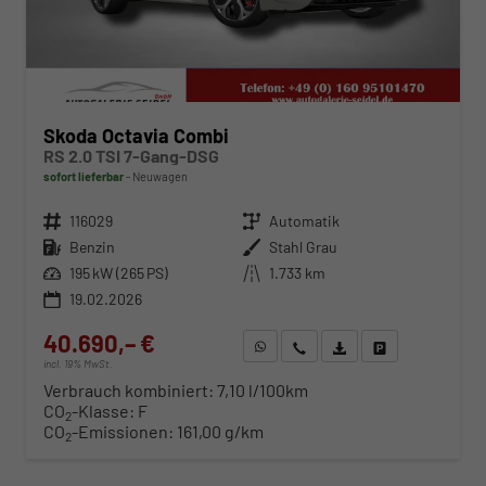
Skoda Octavia Combi
RS 2.0 TSI 7-Gang-DSG
sofort lieferbar
Neuwagen
Fahrzeugnr.
116029
Getriebe
Automatik
Kraftstoff
Benzin
Außenfarbe
Stahl Grau
Leistung
195 kW (265 PS)
Kilometerstand
1.733 km
19.02.2026
40.690,– €
WhatsApp anfragen
Wir rufen Sie an
Fahrzeugexposé (PDF)
Fahrzeug parken
incl. 19% MwSt.
Verbrauch kombiniert:
7,10 l/100km
CO
-Klasse:
F
2
CO
-Emissionen:
161,00 g/km
2
ab 413,– € mtl.