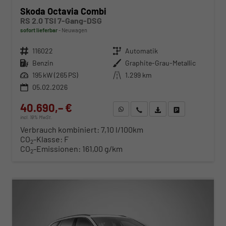
Skoda Octavia Combi
RS 2.0 TSI 7-Gang-DSG
sofort lieferbar
Neuwagen
Fahrzeugnr.
116022
Getriebe
Automatik
Kraftstoff
Benzin
Außenfarbe
Graphite-Grau-Metallic
Leistung
195 kW (265 PS)
Kilometerstand
1.299 km
05.02.2026
40.690,– €
WhatsApp anfragen
Wir rufen Sie an
Fahrzeugexposé (PDF)
Fahrzeug parken
incl. 19% MwSt.
Verbrauch kombiniert:
7,10 l/100km
CO
-Klasse:
F
2
CO
-Emissionen:
161,00 g/km
2
ab 413,– € mtl.