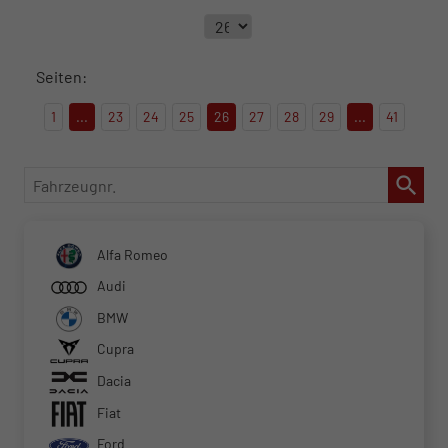
Seiten:
1
...
23
24
25
26
27
28
29
...
41
Fahrzeugnr.
Alfa Romeo
Audi
BMW
Cupra
Dacia
Fiat
Ford