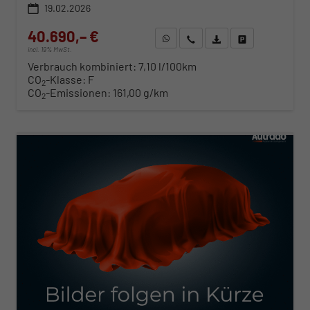
19.02.2026
40.690,– €
WhatsApp anfragen
Wir rufen Sie an
Fahrzeugexposé (PDF)
Fahrzeug parken
incl. 19% MwSt.
Verbrauch kombiniert:
7,10 l/100km
CO
-Klasse:
F
2
CO
-Emissionen:
161,00 g/km
2
ab 413,– € mtl.