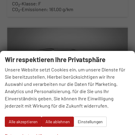
CO
-Klasse:
F
2
CO
-Emissionen:
161,00 g/km
2
ab 413,– € mtl.
Wir respektieren Ihre Privatsphäre
Unsere Website setzt Cookies ein, um unsere Dienste für
Sie bereitzustellen. Hierbei berücksichtigen wir Ihre
Auswahl und verarbeiten nur die Daten für Marketing,
Analytics und Personalisierung, für die Sie uns Ihr
Einverständnis geben. Sie können Ihre Einwilligung
jederzeit mit Wirkung für die Zukunft widerrufen.
Skoda Octavia Combi
Alle akzeptieren
Alle ablehnen
Einstellungen
RS 2.0 TSI 7-Gang-DSG
sofort lieferbar
Neuwagen