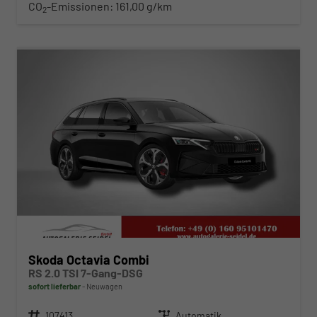
CO
-Emissionen:
161,00 g/km
2
ab 413,– € mtl.
Skoda Octavia Combi
RS 2.0 TSI 7-Gang-DSG
sofort lieferbar
Neuwagen
Fahrzeugnr.
107413
Getriebe
Automatik