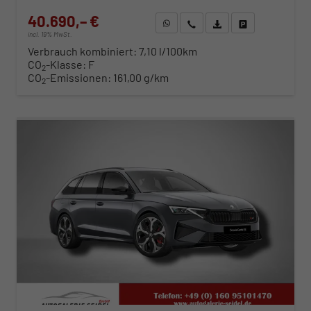
40.690,– €
WhatsApp anfragen
Wir rufen Sie an
Fahrzeugexposé (PDF)
Fahrzeug parken
incl. 19% MwSt.
Verbrauch kombiniert:
7,10 l/100km
CO
-Klasse:
F
2
CO
-Emissionen:
161,00 g/km
2
ab 413,– € mtl.