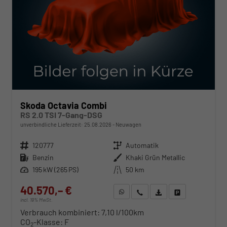
Skoda Octavia Combi
RS 2.0 TSI 7-Gang-DSG
unverbindliche Lieferzeit:
25.08.2026
Neuwagen
Fahrzeugnr.
120777
Getriebe
Automatik
Kraftstoff
Benzin
Außenfarbe
Khaki Grün Metallic
Leistung
195 kW (265 PS)
Kilometerstand
50 km
40.570,– €
WhatsApp anfragen
Wir rufen Sie an
Fahrzeugexposé (PDF)
Fahrzeug parken
incl. 19% MwSt.
Verbrauch kombiniert:
7,10 l/100km
CO
-Klasse:
F
2