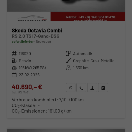
Skoda Octavia Combi
RS 2.0 TSI 7-Gang-DSG
sofort lieferbar
Neuwagen
Fahrzeugnr.
116020
Getriebe
Automatik
Kraftstoff
Benzin
Außenfarbe
Graphite-Grau-Metallic
Leistung
195 kW (265 PS)
Kilometerstand
1.630 km
23.02.2026
40.690,– €
WhatsApp anfragen
Wir rufen Sie an
Fahrzeugexposé (PDF)
Fahrzeug parken
incl. 19% MwSt.
Verbrauch kombiniert:
7,10 l/100km
CO
-Klasse:
F
2
CO
-Emissionen:
161,00 g/km
2
ab 413,– € mtl.