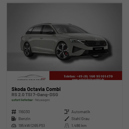
Skoda Octavia Combi
RS 2.0 TSI 7-Gang-DSG
sofort lieferbar
Neuwagen
Fahrzeugnr.
116030
Getriebe
Automatik
Kraftstoff
Benzin
Außenfarbe
Stahl Grau
Leistung
195 kW (265 PS)
Kilometerstand
1.486 km