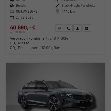
Kraftstoff
Benzin
Außenfarbe
Black-Magic Perleffekt
Leistung
195 kW (265 PS)
Kilometerstand
1.445 km
23.02.2026
40.690,– €
WhatsApp anfragen
Wir rufen Sie an
Fahrzeugexposé (PDF)
Fahrzeug parken
incl. 19% MwSt.
Verbrauch kombiniert:
7,10 l/100km
CO
-Klasse:
F
2
CO
-Emissionen:
161,00 g/km
2
ab 413,– € mtl.