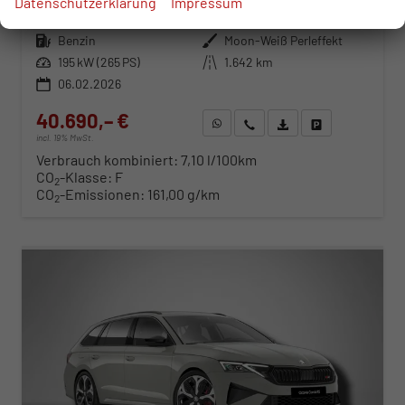
Datenschutzerklärung
Impressum
Fahrzeugnr.
116025
Getriebe
Automatik
Kraftstoff
Benzin
Außenfarbe
Moon-Weiß Perleffekt
Leistung
195 kW (265 PS)
Kilometerstand
1.642 km
06.02.2026
40.690,– €
WhatsApp anfragen
Wir rufen Sie an
Fahrzeugexposé (PDF)
Fahrzeug parken
incl. 19% MwSt.
Verbrauch kombiniert:
7,10 l/100km
CO
-Klasse:
F
2
CO
-Emissionen:
161,00 g/km
2
ab 413,– € mtl.