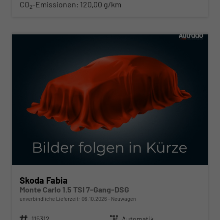
CO
-Emissionen:
120,00 g/km
2
ab 278,– € mtl.
Skoda Fabia
Monte Carlo 1.5 TSI 7-Gang-DSG
unverbindliche Lieferzeit:
06.10.2026
Neuwagen
Fahrzeugnr.
115312
Getriebe
Automatik