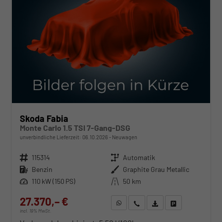
Skoda Fabia
Monte Carlo 1.5 TSI 7-Gang-DSG
unverbindliche Lieferzeit:
06.10.2026
Neuwagen
Fahrzeugnr.
115314
Getriebe
Automatik
Kraftstoff
Benzin
Außenfarbe
Graphite Grau Metallic
Leistung
110 kW (150 PS)
Kilometerstand
50 km
27.370,– €
WhatsApp anfragen
Wir rufen Sie an
Fahrzeugexposé (PDF)
Fahrzeug parken
incl. 19% MwSt.