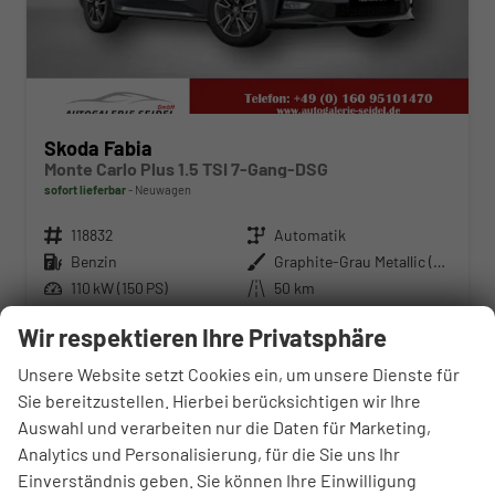
Skoda Fabia
Monte Carlo Plus 1.5 TSI 7-Gang-DSG
sofort lieferbar
Neuwagen
Fahrzeugnr.
118832
Getriebe
Automatik
Kraftstoff
Benzin
Außenfarbe
Graphite-Grau Metallic (Dach in Schwarz)
Leistung
110 kW (150 PS)
Kilometerstand
50 km
15.06.2026
Wir respektieren Ihre Privatsphäre
27.570,– €
WhatsApp anfragen
Wir rufen Sie an
Fahrzeugexposé (PDF)
Fahrzeug parken
Unsere Website setzt Cookies ein, um unsere Dienste für
incl. 19% MwSt.
Sie bereitzustellen. Hierbei berücksichtigen wir Ihre
Verbrauch kombiniert:
5,60 l/100km
Auswahl und verarbeiten nur die Daten für Marketing,
CO
-Klasse:
D
2
CO
-Emissionen:
127,00 g/km
Analytics und Personalisierung, für die Sie uns Ihr
2
Einverständnis geben. Sie können Ihre Einwilligung
ab 280,– € mtl.