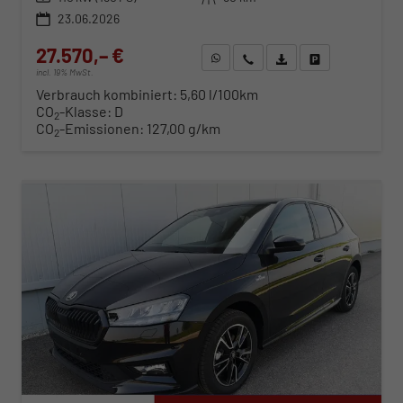
23.06.2026
27.570,– €
WhatsApp anfragen
Wir rufen Sie an
Fahrzeugexposé (PDF)
Fahrzeug parken
incl. 19% MwSt.
Verbrauch kombiniert:
5,60 l/100km
CO
-Klasse:
D
2
CO
-Emissionen:
127,00 g/km
2
ab 282,– € mtl.