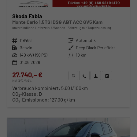
Skoda Fabia
Monte Carlo 1.5TSI DSG ABT ACC GV5 Kam
unverbindliche Lieferzeit:
4 Wochen
Fahrzeug mit Tageszulassung
Fahrzeugnr.
119466
Getriebe
Automatik
Kraftstoff
Benzin
Außenfarbe
Deep Black Perleffekt
Leistung
140 kW (190 PS)
Kilometerstand
10 km
01.06.2026
27.740,– €
WhatsApp anfragen
Wir rufen Sie an
Fahrzeugexposé (PDF)
Fahrzeug parken
incl. 19% MwSt.
Verbrauch kombiniert:
5,60 l/100km
CO
-Klasse:
D
2
CO
-Emissionen:
127,00 g/km
2
ab 282,– € mtl.