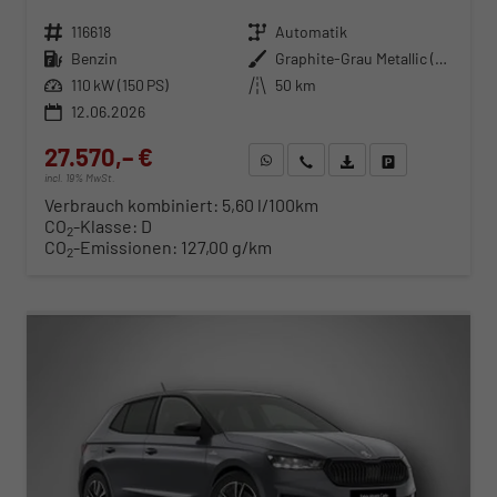
Fahrzeugnr.
116618
Getriebe
Automatik
Kraftstoff
Benzin
Außenfarbe
Graphite-Grau Metallic (Dach in Schwarz)
Leistung
110 kW (150 PS)
Kilometerstand
50 km
12.06.2026
27.570,– €
WhatsApp anfragen
Wir rufen Sie an
Fahrzeugexposé (PDF)
Fahrzeug parken
incl. 19% MwSt.
Verbrauch kombiniert:
5,60 l/100km
CO
-Klasse:
D
2
CO
-Emissionen:
127,00 g/km
2
ab 280,– € mtl.