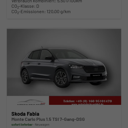
Verbrauch kombiniert:
5,50 l/100km
CO
-Klasse:
D
2
CO
-Emissionen:
120,00 g/km
2
ab 280,– € mtl.
Skoda Fabia
Monte Carlo Plus 1.5 TSI 7-Gang-DSG
sofort lieferbar
Neuwagen