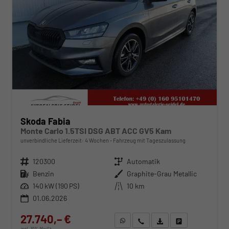
Skoda Fabia
Monte Carlo 1.5TSI DSG ABT ACC GV5 Kam
unverbindliche Lieferzeit:
4 Wochen
Fahrzeug mit Tageszulassung
Fahrzeugnr.
120300
Getriebe
Automatik
Kraftstoff
Benzin
Außenfarbe
Graphite-Grau Metallic
Leistung
140 kW (190 PS)
Kilometerstand
10 km
01.06.2026
27.740,– €
WhatsApp anfragen
Wir rufen Sie an
Fahrzeugexposé (PDF)
Fahrzeug parken
incl. 19% MwSt.