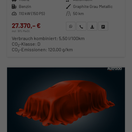
Kraftstoff
Benzin
Außenfarbe
Graphite Grau Metallic
Leistung
110 kW (150 PS)
Kilometerstand
50 km
27.370,– €
WhatsApp anfragen
Wir rufen Sie an
Fahrzeugexposé (PDF)
Fahrzeug parken
incl. 19% MwSt.
Verbrauch kombiniert:
5,50 l/100km
CO
-Klasse:
D
2
CO
-Emissionen:
120,00 g/km
2
ab 278,– € mtl.