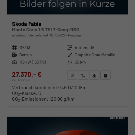
Skoda Fabia
Monte Carlo 1.5 TSI 7-Gang-DSG
unverbindliche Lieferzeit:
06.10.2026
Neuwagen
Fahrzeugnr.
115313
Getriebe
Automatik
Kraftstoff
Benzin
Außenfarbe
Graphite Grau Metallic
Leistung
110 kW (150 PS)
Kilometerstand
50 km
27.370,– €
WhatsApp anfragen
Wir rufen Sie an
Fahrzeugexposé (PDF)
Fahrzeug parken
incl. 19% MwSt.
Verbrauch kombiniert:
5,50 l/100km
CO
-Klasse:
D
2
CO
-Emissionen:
120,00 g/km
2
ab 278,– € mtl.