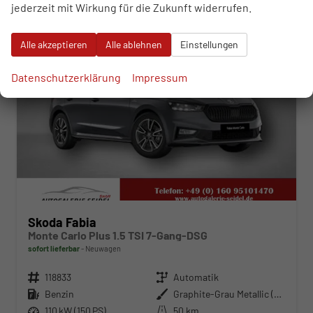
jederzeit mit Wirkung für die Zukunft widerrufen.
Alle akzeptieren
Alle ablehnen
Einstellungen
Datenschutzerklärung
Impressum
Skoda Fabia
Monte Carlo Plus 1.5 TSI 7-Gang-DSG
sofort lieferbar
Neuwagen
Fahrzeugnr.
118833
Getriebe
Automatik
Kraftstoff
Benzin
Außenfarbe
Graphite-Grau Metallic (Dach in Schwarz)
Leistung
110 kW (150 PS)
Kilometerstand
50 km