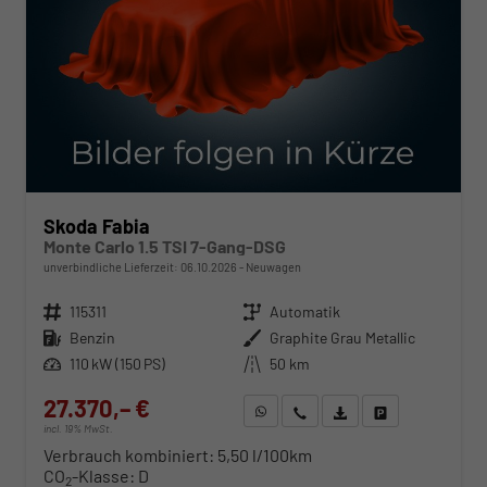
Skoda Fabia
Monte Carlo 1.5 TSI 7-Gang-DSG
unverbindliche Lieferzeit:
06.10.2026
Neuwagen
Fahrzeugnr.
115311
Getriebe
Automatik
Kraftstoff
Benzin
Außenfarbe
Graphite Grau Metallic
Leistung
110 kW (150 PS)
Kilometerstand
50 km
27.370,– €
WhatsApp anfragen
Wir rufen Sie an
Fahrzeugexposé (PDF)
Fahrzeug parken
incl. 19% MwSt.
Verbrauch kombiniert:
5,50 l/100km
CO
-Klasse:
D
2