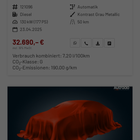
Fahrzeugnr.
121096
Getriebe
Automatik
Kraftstoff
Diesel
Außenfarbe
Kontrast Grau Metallic
Leistung
130 kW (177 PS)
Kilometerstand
50 km
23.04.2025
32.690,– €
WhatsApp anfragen
Wir rufen Sie an
Fahrzeugexposé (PDF)
Fahrzeug parken
incl. 19% MwSt.
Verbrauch kombiniert:
7,20 l/100km
CO
-Klasse:
G
2
CO
-Emissionen:
190,00 g/km
2
ab 336,– € mtl.