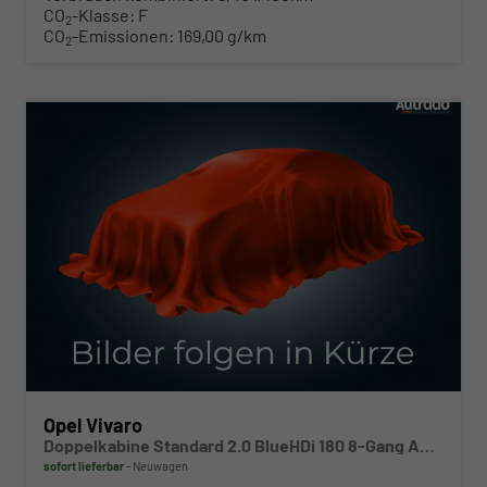
CO
-Klasse:
F
2
CO
-Emissionen:
169,00 g/km
2
ab 332,– € mtl.
Opel Vivaro
Doppelkabine Standard 2.0 BlueHDi 180 8-Gang Automatikgetriebe
sofort lieferbar
Neuwagen