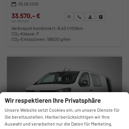
05.08.2026
33.570,– €
WhatsApp anfragen
Wir rufen Sie an
Fahrzeugexposé (PDF)
Fahrzeug parken
incl. 19% MwSt.
Verbrauch kombiniert:
6,40 l/100km
CO
-Klasse:
F
2
CO
-Emissionen:
169,00 g/km
2
ab 341,– € mtl.
Wir respektieren Ihre Privatsphäre
Unsere Website setzt Cookies ein, um unsere Dienste für
Sie bereitzustellen. Hierbei berücksichtigen wir Ihre
Auswahl und verarbeiten nur die Daten für Marketing,