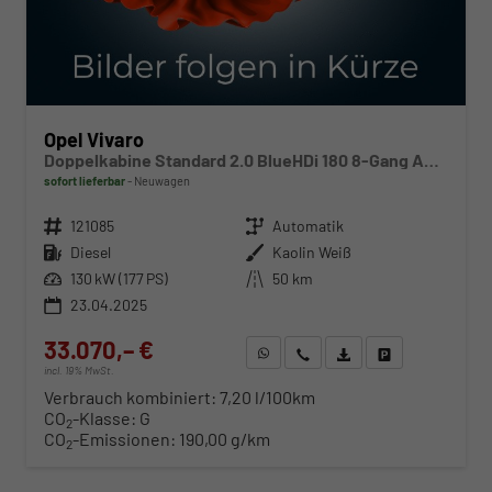
Opel Vivaro
Doppelkabine Standard 2.0 BlueHDi 180 8-Gang Automatikgetriebe
sofort lieferbar
Neuwagen
Fahrzeugnr.
121085
Getriebe
Automatik
Kraftstoff
Diesel
Außenfarbe
Kaolin Weiß
Leistung
130 kW (177 PS)
Kilometerstand
50 km
23.04.2025
33.070,– €
WhatsApp anfragen
Wir rufen Sie an
Fahrzeugexposé (PDF)
Fahrzeug parken
incl. 19% MwSt.
Verbrauch kombiniert:
7,20 l/100km
CO
-Klasse:
G
2
CO
-Emissionen:
190,00 g/km
2
ab 341,– € mtl.