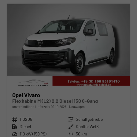
Opel Vivaro
Flexkabine M (L2) 2.2 Diesel 150 6-Gang
unverbindliche Lieferzeit:
02.10.2026
Neuwagen
Fahrzeugnr.
110205
Getriebe
Schaltgetriebe
Kraftstoff
Diesel
Außenfarbe
Kaolin-Weiß
Leistung
110 kW (150 PS)
Kilometerstand
50 km