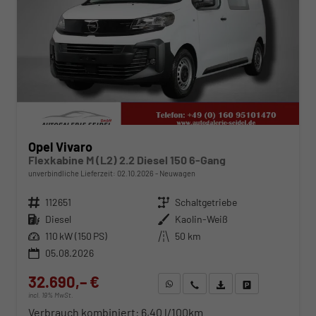
Opel Vivaro
Flexkabine M (L2) 2.2 Diesel 150 6-Gang
unverbindliche Lieferzeit:
02.10.2026
Neuwagen
Fahrzeugnr.
112651
Getriebe
Schaltgetriebe
Kraftstoff
Diesel
Außenfarbe
Kaolin-Weiß
Leistung
110 kW (150 PS)
Kilometerstand
50 km
05.08.2026
32.690,– €
WhatsApp anfragen
Wir rufen Sie an
Fahrzeugexposé (PDF)
Fahrzeug parken
incl. 19% MwSt.
Verbrauch kombiniert:
6,40 l/100km