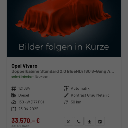
Opel Vivaro
Doppelkabine Standard 2.0 BlueHDi 180 8-Gang Automatikgetriebe
sofort lieferbar
Neuwagen
Fahrzeugnr.
121084
Getriebe
Automatik
Kraftstoff
Diesel
Außenfarbe
Kontrast Grau Metallic
Leistung
130 kW (177 PS)
Kilometerstand
50 km
23.04.2025
33.570,– €
WhatsApp anfragen
Wir rufen Sie an
Fahrzeugexposé (PDF)
Fahrzeug parken
incl. 19% MwSt.