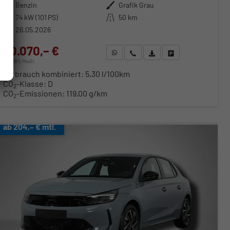
Kraftstoff
Benzin
Außenfarbe
Grafik Grau
Leistung
74 kW (101 PS)
Kilometerstand
50 km
26.05.2026
20.070,– €
WhatsApp anfragen
Wir rufen Sie an
Fahrzeugexposé (PDF)
Fahrzeug parken
incl. 19% MwSt.
Verbrauch kombiniert:
5,30 l/100km
CO
-Klasse:
D
2
CO
-Emissionen:
119,00 g/km
2
ab 204,– € mtl.