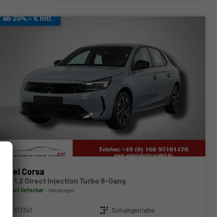
ab 204,– € mtl.
Opel Corsa
GS 1.2 Direct Injection Turbo 6-Gang
sofort lieferbar
Neuwagen
Fahrzeugnr.
117341
Getriebe
Schaltgetriebe