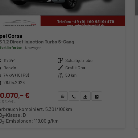
pel Corsa
S 1.2 Direct Injection Turbo 6-Gang
fort lieferbar
Neuwagen
zeugnr.
117344
Getriebe
Schaltgetriebe
ftstoff
Benzin
Außenfarbe
Grafik Grau
stung
74 kW (101 PS)
Kilometerstand
50 km
26.05.2026
0.070,– €
WhatsApp anfragen
Wir rufen Sie an
Fahrzeugexposé (PDF)
Fahrzeug parken
cl. 19% MwSt.
erbrauch kombiniert:
5,30 l/100km
O
-Klasse:
D
2
O
-Emissionen:
119,00 g/km
2