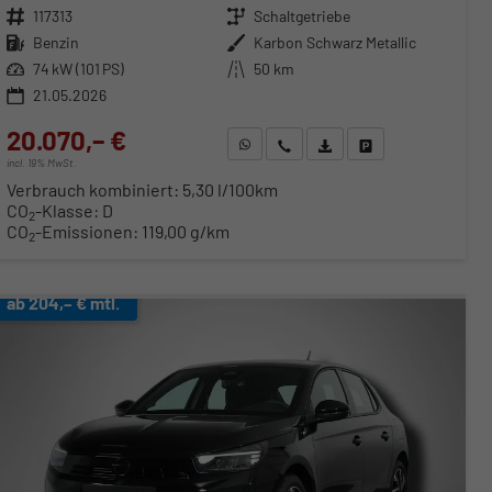
Fahrzeugnr.
117313
Getriebe
Schaltgetriebe
Kraftstoff
Benzin
Außenfarbe
Karbon Schwarz Metallic
Leistung
74 kW (101 PS)
Kilometerstand
50 km
21.05.2026
20.070,– €
WhatsApp anfragen
Wir rufen Sie an
Fahrzeugexposé (PDF)
Fahrzeug parken
incl. 19% MwSt.
Verbrauch kombiniert:
5,30 l/100km
CO
-Klasse:
D
2
CO
-Emissionen:
119,00 g/km
2
ab 204,– € mtl.