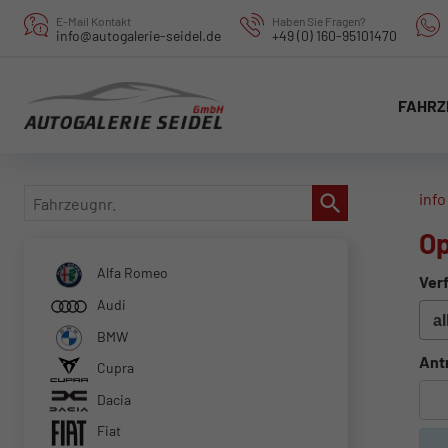
E-Mail Kontakt
Haben Sie Fragen?
info@autogalerie-seidel.de
+49 (0) 160-95101470
FAHRZ
Fahrzeugnr.
info
Op
Alfa Romeo
Verf
Audi
BMW
Ant
Cupra
Dacia
Fiat