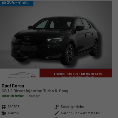
ab 204,– € mtl.
Opel Corsa
GS 1.2 Direct Injection Turbo 6-Gang
sofort lieferbar
Neuwagen
Fahrzeugnr.
120308
Getriebe
Schaltgetriebe
Kraftstoff
Benzin
Außenfarbe
Karbon Schwarz Metallic