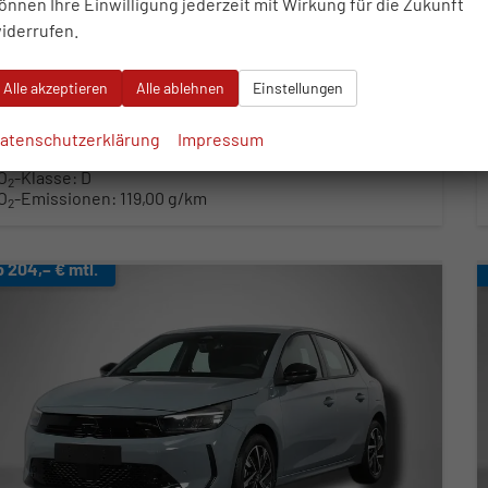
önnen Ihre Einwilligung jederzeit mit Wirkung für die Zukunft
ftstoff
Benzin
Außenfarbe
Karbon Schwarz Metallic
iderrufen.
stung
74 kW (101 PS)
Kilometerstand
50 km
26.05.2026
Alle akzeptieren
Alle ablehnen
Einstellungen
0.070,– €
WhatsApp anfragen
Wir rufen Sie an
Fahrzeugexposé (PDF)
Fahrzeug parken
cl. 19% MwSt.
atenschutzerklärung
Impressum
erbrauch kombiniert:
5,30 l/100km
O
-Klasse:
D
2
O
-Emissionen:
119,00 g/km
2
b 204,– € mtl.