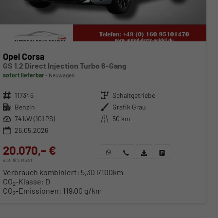
Opel Corsa
GS 1.2 Direct Injection Turbo 6-Gang
sofort lieferbar
Neuwagen
Fahrzeugnr.
117346
Getriebe
Schaltgetriebe
Kraftstoff
Benzin
Außenfarbe
Grafik Grau
Leistung
74 kW (101 PS)
Kilometerstand
50 km
26.05.2026
20.070,– €
WhatsApp anfragen
Wir rufen Sie an
Fahrzeugexposé (PDF)
Fahrzeug parken
incl. 19% MwSt.
Verbrauch kombiniert:
5,30 l/100km
CO
-Klasse:
D
2
CO
-Emissionen:
119,00 g/km
2