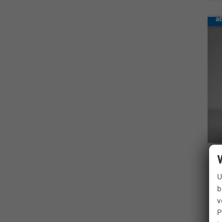
a
O
U
G
b
un
v
P
Fahr