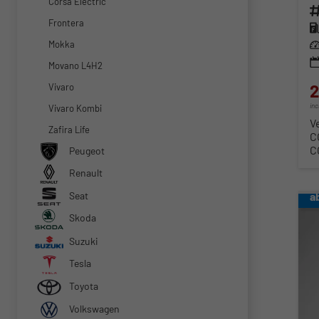
Corsa Electric
Fahr
Frontera
Kra
Mokka
Lei
Movano L4H2
2
Vivaro
in
Vivaro Kombi
V
Zafira Life
C
C
Peugeot
Renault
a
Seat
Skoda
Suzuki
Tesla
Toyota
Volkswagen