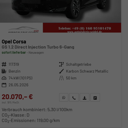
Opel Corsa
GS 1.2 Direct Injection Turbo 6-Gang
sofort lieferbar
Neuwagen
Fahrzeugnr.
117319
Getriebe
Schaltgetriebe
Kraftstoff
Benzin
Außenfarbe
Karbon Schwarz Metallic
Leistung
74 kW (101 PS)
Kilometerstand
50 km
26.05.2026
20.070,– €
WhatsApp anfragen
Wir rufen Sie an
Fahrzeugexposé (PDF)
Fahrzeug parken
incl. 19% MwSt.
Verbrauch kombiniert:
5,30 l/100km
CO
-Klasse:
D
2
CO
-Emissionen:
119,00 g/km
2