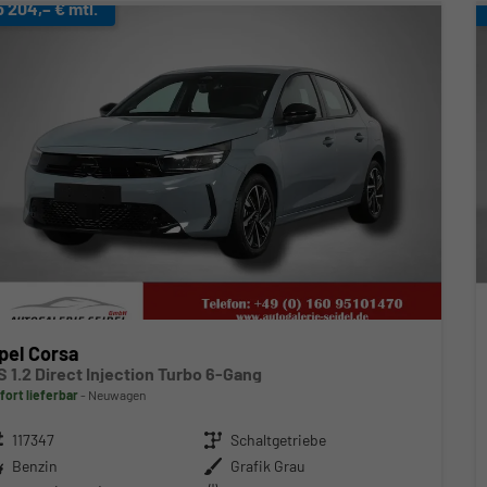
b 204,– € mtl.
pel Corsa
S 1.2 Direct Injection Turbo 6-Gang
fort lieferbar
Neuwagen
zeugnr.
117347
Getriebe
Schaltgetriebe
ftstoff
Benzin
Außenfarbe
Grafik Grau