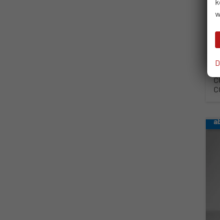
k
Kra
w
Lei
2
in
D
V
C
C
a