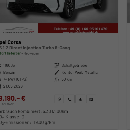
pel Corsa
S 1.2 Direct Injection Turbo 6-Gang
fort lieferbar
Neuwagen
zeugnr.
118005
Getriebe
Schaltgetriebe
ftstoff
Benzin
Außenfarbe
Kontur Weiß Metallic
stung
74 kW (101 PS)
Kilometerstand
50 km
21.05.2026
9.190,– €
WhatsApp anfragen
Wir rufen Sie an
Fahrzeugexposé (PDF)
Fahrzeug parken
cl. 19% MwSt.
erbrauch kombiniert:
5,30 l/100km
O
-Klasse:
D
2
O
-Emissionen:
119,00 g/km
2