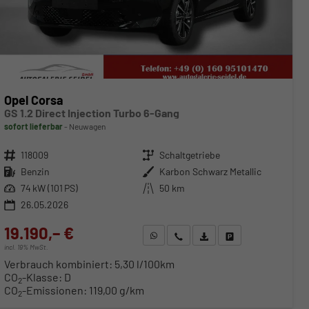
Opel Corsa
GS 1.2 Direct Injection Turbo 6-Gang
sofort lieferbar
Neuwagen
Fahrzeugnr.
118009
Getriebe
Schaltgetriebe
Kraftstoff
Benzin
Außenfarbe
Karbon Schwarz Metallic
Leistung
74 kW (101 PS)
Kilometerstand
50 km
26.05.2026
19.190,– €
WhatsApp anfragen
Wir rufen Sie an
Fahrzeugexposé (PDF)
Fahrzeug parken
incl. 19% MwSt.
Verbrauch kombiniert:
5,30 l/100km
CO
-Klasse:
D
2
CO
-Emissionen:
119,00 g/km
2