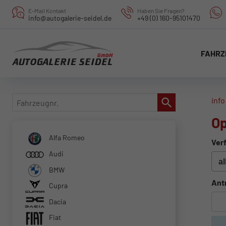
E-Mail Kontakt
Haben Sie Fragen?
info@autogalerie-seidel.de
+49 (0) 160-95101470
FAHRZ
Fahrzeugnr.
info
Op
Alfa Romeo
Verf
Audi
BMW
Ant
Cupra
Dacia
Fiat