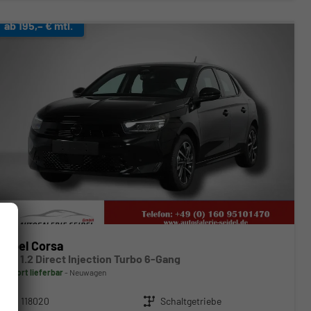
ab 195,– € mtl.
Opel Corsa
GS 1.2 Direct Injection Turbo 6-Gang
sofort lieferbar
Neuwagen
Fahrzeugnr.
118020
Getriebe
Schaltgetriebe