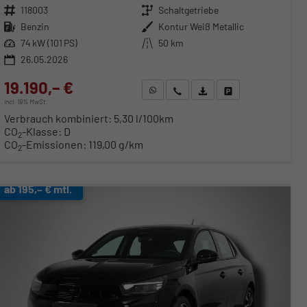
Fahrzeugnr.
118003
Getriebe
Schaltgetriebe
Kraftstoff
Benzin
Außenfarbe
Kontur Weiß Metallic
Leistung
74 kW (101 PS)
Kilometerstand
50 km
26.05.2026
19.190,– €
WhatsApp anfragen
Wir rufen Sie an
Fahrzeugexposé (PDF)
Fahrzeug parken
incl. 19% MwSt.
Verbrauch kombiniert:
5,30 l/100km
CO
-Klasse:
D
2
CO
-Emissionen:
119,00 g/km
2
ab 195,– € mtl.