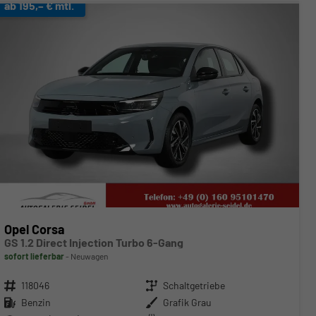
ab 195,– € mtl.
Opel Corsa
GS 1.2 Direct Injection Turbo 6-Gang
sofort lieferbar
Neuwagen
Fahrzeugnr.
118046
Getriebe
Schaltgetriebe
Kraftstoff
Benzin
Außenfarbe
Grafik Grau