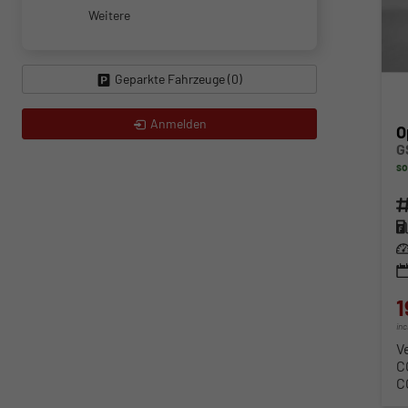
Weitere
Geparkte Fahrzeuge (
0
)
Anmelden
O
G
so
Fahr
Kra
Lei
1
in
V
C
C