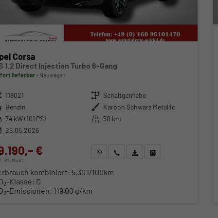
pel Corsa
S 1.2 Direct Injection Turbo 6-Gang
fort lieferbar
Neuwagen
zeugnr.
118021
Getriebe
Schaltgetriebe
ftstoff
Benzin
Außenfarbe
Karbon Schwarz Metallic
stung
74 kW (101 PS)
Kilometerstand
50 km
26.05.2026
9.190,– €
WhatsApp anfragen
Wir rufen Sie an
Fahrzeugexposé (PDF)
Fahrzeug parken
cl. 19% MwSt.
erbrauch kombiniert:
5,30 l/100km
O
-Klasse:
D
2
O
-Emissionen:
119,00 g/km
2