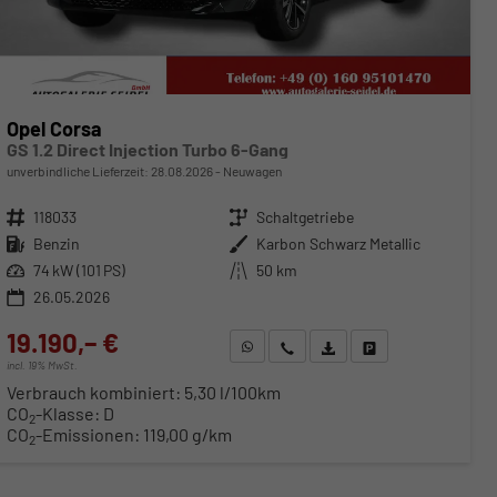
Opel Corsa
GS 1.2 Direct Injection Turbo 6-Gang
unverbindliche Lieferzeit:
28.08.2026
Neuwagen
Fahrzeugnr.
118033
Getriebe
Schaltgetriebe
Kraftstoff
Benzin
Außenfarbe
Karbon Schwarz Metallic
Leistung
74 kW (101 PS)
Kilometerstand
50 km
26.05.2026
19.190,– €
WhatsApp anfragen
Wir rufen Sie an
Fahrzeugexposé (PDF)
Fahrzeug parken
incl. 19% MwSt.
Verbrauch kombiniert:
5,30 l/100km
CO
-Klasse:
D
2
CO
-Emissionen:
119,00 g/km
2