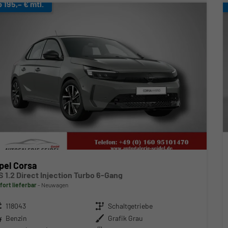
b 195,– € mtl.
pel Corsa
S 1.2 Direct Injection Turbo 6-Gang
fort lieferbar
Neuwagen
zeugnr.
118043
Getriebe
Schaltgetriebe
ftstoff
Benzin
Außenfarbe
Grafik Grau