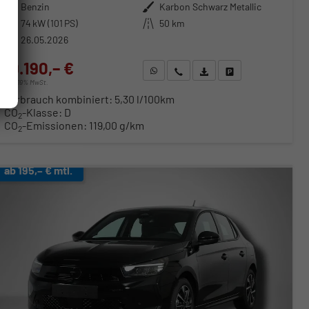
Kraftstoff
Benzin
Außenfarbe
Karbon Schwarz Metallic
Leistung
74 kW (101 PS)
Kilometerstand
50 km
26.05.2026
19.190,– €
WhatsApp anfragen
Wir rufen Sie an
Fahrzeugexposé (PDF)
Fahrzeug parken
incl. 19% MwSt.
Verbrauch kombiniert:
5,30 l/100km
CO
-Klasse:
D
2
CO
-Emissionen:
119,00 g/km
2
ab 195,– € mtl.