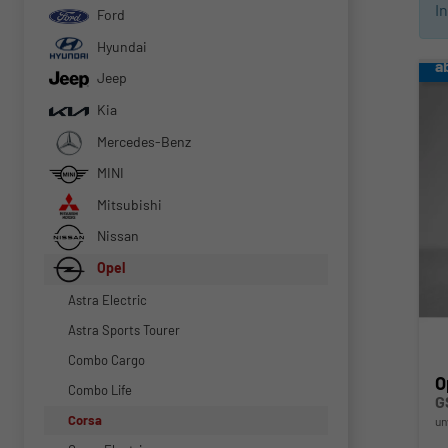
I
Ford
Hyundai
a
Jeep
Kia
Mercedes-Benz
MINI
Mitsubishi
Nissan
Opel
Astra Electric
Astra Sports Tourer
Combo Cargo
O
Combo Life
G
Corsa
un