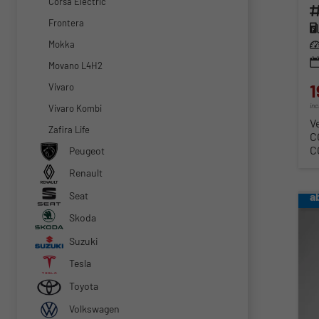
Corsa Electric
Fahr
Frontera
Kra
Mokka
Lei
Movano L4H2
1
Vivaro
in
Vivaro Kombi
V
Zafira Life
C
C
Peugeot
Renault
a
Seat
Skoda
Suzuki
Tesla
Toyota
Volkswagen