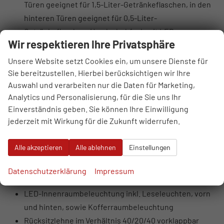
Türen geeignet für 1,5-Liter-Getränkeflaschen, in den
hinteren Türen geeignet für 0,5-Liter-
Getränkeflaschen, Handschuhfach mit LED-
Wir respektieren Ihre Privatsphäre
Beleuchtung und Brillenfach
Ein-Zonen-Klimatisierungsautomatik mit Partikel-
Unsere Website setzt Cookies ein, um unsere Dienste für
und Aktivkohlefilter
Sie bereitzustellen. Hierbei berücksichtigen wir Ihre
Auswahl und verarbeiten nur die Daten für Marketing,
Außenspiegel: elektrisch einstell- und beheizbar,
Analytics und Personalisierung, für die Sie uns Ihr
manuell anklappbar
Einverständnis geben. Sie können Ihre Einwilligung
Fensterheber, elektrisch, vorn und hinten, mit
jederzeit mit Wirkung für die Zukunft widerrufen.
Tippfunktion und Einklemmschutz
Kabelsatz für Anhängerzugvorrichtung
Alle akzeptieren
Alle ablehnen
Einstellungen
Mittelkonsole mit USB-Anschluss und USB-
Ladegerät, Getränkehalter, Staufächer
Datenschutzerklärung
Impressum
Steckdose, 12 Volt, in der Mittelkonsole
LED-Innenraumbeleuchtung inkl. Leseleuchten, vorn
und hinten, sowie Kofferraumbeleuchtung
Rücksitzlehne im Verhältnis 40/20/40 vorklappbar