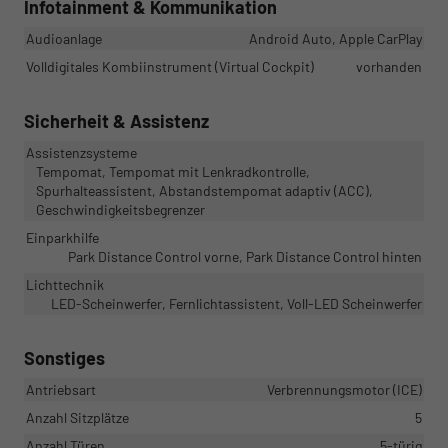
Infotainment & Kommunikation
Audioanlage
Android Auto, Apple CarPlay
Volldigitales Kombiinstrument (Virtual Cockpit)
vorhanden
Sicherheit & Assistenz
Assistenzsysteme
Tempomat, Tempomat mit Lenkradkontrolle,
Spurhalteassistent, Abstandstempomat adaptiv (ACC),
Geschwindigkeitsbegrenzer
Einparkhilfe
Park Distance Control vorne, Park Distance Control hinten
Lichttechnik
LED-Scheinwerfer, Fernlichtassistent, Voll-LED Scheinwerfer
Sonstiges
Antriebsart
Verbrennungsmotor (ICE)
Anzahl Sitzplätze
5
Anzahl Türen
5-türig