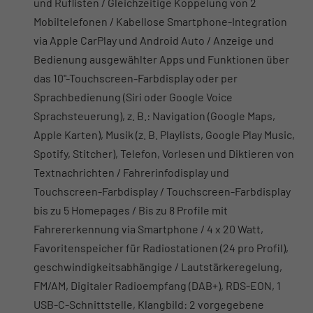
und Ruflisten / Gleichzeitige Koppelung von 2
Mobiltelefonen / Kabellose Smartphone-Integration
via Apple CarPlay und Android Auto / Anzeige und
Bedienung ausgewählter Apps und Funktionen über
das 10"-Touchscreen-Farbdisplay oder per
Sprachbedienung (Siri oder Google Voice
Sprachsteuerung), z. B.: Navigation (Google Maps,
Apple Karten), Musik (z. B. Playlists, Google Play Music,
Spotify, Stitcher), Telefon, Vorlesen und Diktieren von
Textnachrichten / Fahrerinfodisplay und
Touchscreen-Farbdisplay / Touchscreen-Farbdisplay
bis zu 5 Homepages / Bis zu 8 Profile mit
Fahrererkennung via Smartphone / 4 x 20 Watt,
Favoritenspeicher für Radiostationen (24 pro Profil),
geschwindigkeitsabhängige / Lautstärkeregelung,
FM/AM, Digitaler Radioempfang (DAB+), RDS-EON, 1
USB-C-Schnittstelle, Klangbild: 2 vorgegebene