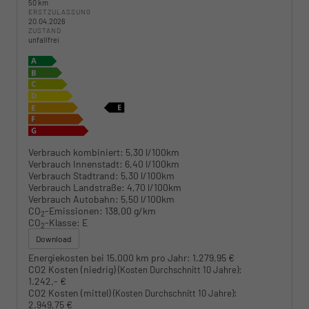
50 km
ERSTZULASSUNG
20.04.2026
ZUSTAND
unfallfrei
Verbrauch kombiniert:
5,30 l/100km
Verbrauch Innenstadt:
6,40 l/100km
Verbrauch Stadtrand:
5,30 l/100km
Verbrauch Landstraße:
4,70 l/100km
Verbrauch Autobahn:
5,50 l/100km
CO
-Emissionen:
138,00 g/km
2
CO
-Klasse:
E
2
Download
Energiekosten bei 15.000 km pro Jahr:
1.279,95 €
CO2 Kosten (niedrig)
:
(Kosten Durchschnitt 10 Jahre)
1.242,- €
CO2 Kosten (mittel)
:
(Kosten Durchschnitt 10 Jahre)
2.949,75 €