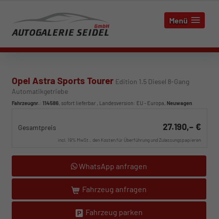
Menü
Opel Astra Sports Tourer
Edition 1.5 Diesel 8-Gang
Automatikgetriebe
Fahrzeugnr.
:
114586
,
sofort lieferbar
, Landesversion: EU - Europa,
Neuwagen
27.190,– €
Gesamtpreis
incl. 19% MwSt., den Kosten für Überführung und Zulassungspapieren
WhatsApp anfragen
Fahrzeug anfragen
Fahrzeug parken