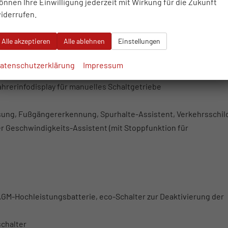
önnen Ihre Einwilligung jederzeit mit Wirkung für die Zukunft
iderrufen.
lung der Türen nach Auslösung von Airbag oder Gurtstraffer
Alle akzeptieren
Alle ablehnen
Einstellungen
begrenzer und Gurtstraffer vorn und auf den äußeren Rücksitzen,
atenschutzerklärung
Impressum
 Plätzen
rerinfodisplay für manuelles Schaltgetriebe
ung, Fußgängererkennung, Spurhalte-Assistent, Verkehrsschil
 Geschwindigkeits-Assistent (mit Stoppfunktion für
 AGM-Hochleistungsbatterie, eco-Schalter zur Deaktivierung der
schalter