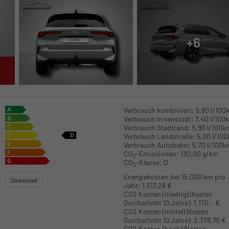
+6
Verbrauch kombiniert:
5,80 l/100
Verbrauch Innenstadt:
7,40 l/100
Verbrauch Stadtrand:
5,90 l/100k
Verbrauch Landstraße:
5,00 l/10
Verbrauch Autobahn:
5,70 l/100k
CO
-Emissionen:
130,00 g/km
2
CO
-Klasse:
D
2
Energiekosten bei 15.000 km pro
Download
Jahr:
1.517,28 €
CO2 Kosten (niedrig)
(Kosten
:
1.170,- €
Durchschnitt 10 Jahre)
CO2 Kosten (mittel)
(Kosten
:
2.778,75 €
Durchschnitt 10 Jahre)
CO2 Kosten (hoch)