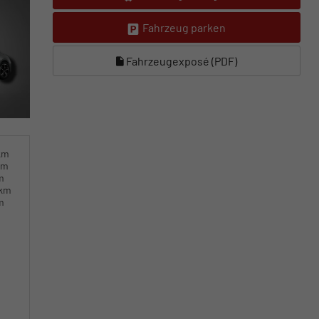
Fahrzeug parken
Fahrzeugexposé (PDF)
km
km
m
0km
m