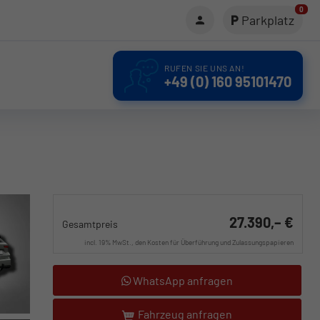
0
Parkplatz
RUFEN SIE UNS AN!
+49 (0) 160 95101470
27.390,– €
Gesamtpreis
incl. 19% MwSt., den Kosten für Überführung und Zulassungspapieren
WhatsApp anfragen
Fahrzeug anfragen