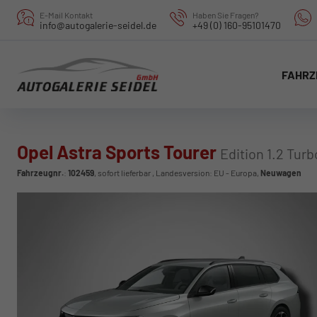
E-Mail Kontakt
Haben Sie Fragen?
info@autogalerie-seidel.de
+49 (0) 160-95101470
FAHRZ
Opel Astra Sports Tourer
Edition 1.2 Tur
Fahrzeugnr.
:
102459
,
sofort lieferbar
, Landesversion: EU - Europa,
Neuwagen