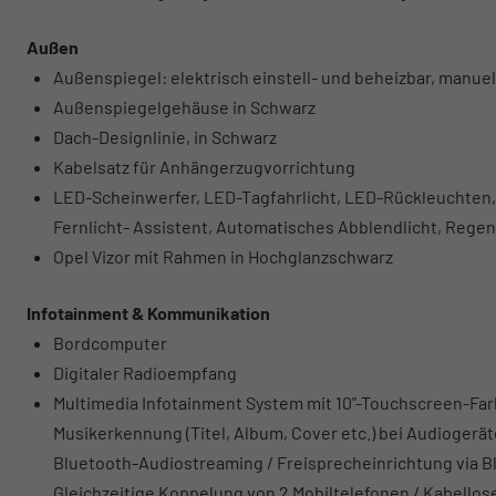
Außen
Außenspiegel: elektrisch einstell- und beheizbar, manuel
Außenspiegelgehäuse in Schwarz
Dach-Designlinie, in Schwarz
Kabelsatz für Anhängerzugvorrichtung
LED-Scheinwerfer, LED-Tagfahrlicht, LED-Rückleuchten,
Fernlicht- Assistent, Automatisches Abblendlicht, Rege
Opel Vizor mit Rahmen in Hochglanzschwarz
Infotainment & Kommunikation
Bordcomputer
Digitaler Radioempfang
Multimedia Infotainment System mit 10"-Touchscreen-Farb
Musikerkennung (Titel, Album, Cover etc.) bei Audiogerä
Bluetooth-Audiostreaming / Freisprecheinrichtung via Bl
Gleichzeitige Koppelung von 2 Mobiltelefonen / Kabellos