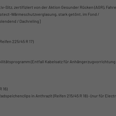
-Sitz, zertifiziert von der Aktion Gesunder Rücken (AGR), Fahre
Protect-Wärmeschutzverglasung, stark getönt, im Fond /
blendend / Dachreling]
Reifen 225/45 R 17)
litätsprogramm (Entfall Kabelsatz für Anhängerzugvorrichtung
R 16)
dspeichenclips in Anthrazit (Reifen 215/45 R 18) - (nur für Electr