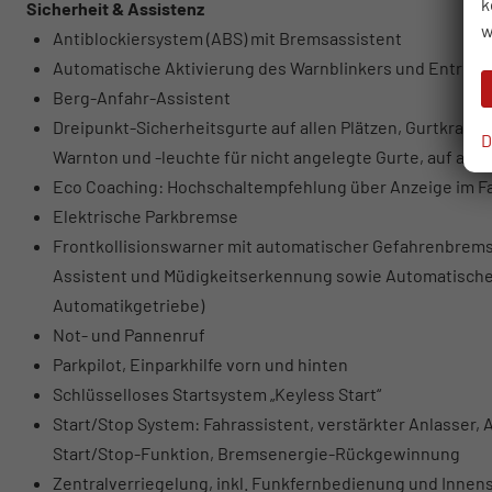
k
Sicherheit & Assistenz
w
Antiblockiersystem (ABS) mit Bremsassistent
Automatische Aktivierung des Warnblinkers und Entriege
Berg-Anfahr-Assistent
Dreipunkt-Sicherheitsgurte auf allen Plätzen, Gurtkraft
D
Warnton und -leuchte für nicht angelegte Gurte, auf allen
Eco Coaching: Hochschaltempfehlung über Anzeige im Fah
Elektrische Parkbremse
Frontkollisionswarner mit automatischer Gefahrenbrems
Assistent und Müdigkeitserkennung sowie Automatischer
Automatikgetriebe)
Not- und Pannenruf
Parkpilot, Einparkhilfe vorn und hinten
Schlüsselloses Startsystem „Keyless Start“
Start/Stop System: Fahrassistent, verstärkter Anlasser,
Start/Stop-Funktion, Bremsenergie-Rückgewinnung
Zentralverriegelung, inkl. Funkfernbedienung und Innen