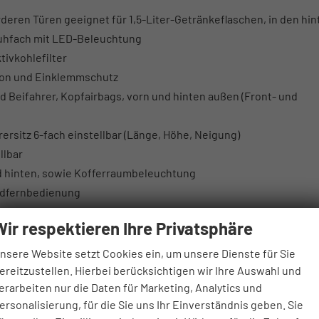
rderen Türen geeignet für 1,5-Liter-Getränkeflaschen, in den hi
huhfach mit LED-Beleuchtung
tivkohlefilter
tion und Einklemmschutz
 Beifahrer, Kopfairbags, vorn und hinten außen (Front- und
ersitz 6-fach einstellbar (Länge, Höhe, Neigung)
llbar
d hinten, sowie Kofferraumbeleuchtung
adfernbedienung
Wir respektieren Ihre Privatsphäre
tränkehalter, Staufächer
Easy Fold Funktion
nsere Website setzt Cookies ein, um unsere Dienste für Sie
ereitzustellen. Hierbei berücksichtigen wir Ihre Auswahl und
erarbeiten nur die Daten für Marketing, Analytics und
kl. Top Tether Befestigungsösen hinten außen
ersonalisierung, für die Sie uns Ihr Einverständnis geben. Sie