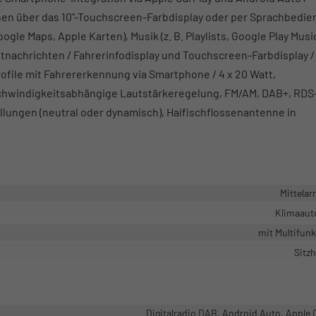
en über das 10"-Touchscreen-Farbdisplay oder per Sprachbedi
gle Maps, Apple Karten), Musik (z. B. Playlists, Google Play Musi
extnachrichten / Fahrerinfodisplay und Touchscreen-Farbdisplay /
ofile mit Fahrererkennung via Smartphone / 4 x 20 Watt,
geschwindigkeitsabhängige Lautstärkeregelung, FM/AM, DAB+, RD
llungen (neutral oder dynamisch), Haifischflossenantenne in
Mittela
Klimaaut
mit Multifun
Sitz
Digitalradio DAB, Android Auto, Apple 