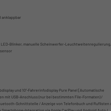
l anklappbar
 LED-Blinker, manuelle Scheinwerfer-Leuchtweitenregulierung
nsensor
display und 10"-Fahrerinfodisplay Pure Panel [Automatische
ten mit USB-Anschluss (nur bei bestimmten File-Formaten) /
uetooth-Schnittstelle / Anzeige von Telefonbuch und Ruflisten 
e Smartphone-Integration via Apple CarPlay und Android Auto /