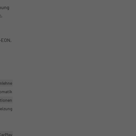
enung
c,
S-EON,
rmlehne
omatik
ktionen
heizung
CarPlay