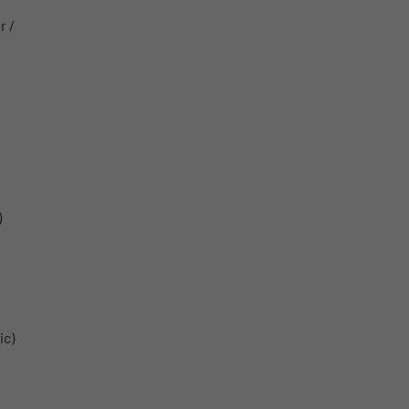
r /
)
ic)