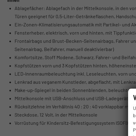
Ablagefächer: Ablagefach in der Mittelkonsole, in den vo
Türen geeignet für 0,5-Liter-Getränkeflaschen, Handsc
Ein-Zonen-Klimatisierungsautomatik mit Partikel- und Ak
Fensterheber, elektrisch, vorn und hinten, mit Tippfunk
Frontairbags und Brust-Becken-Seitenairbags, Fahrer und
Seitenairbag, Beifahrer, manuell deaktivierbar)
Komfortsitze, Stoff Modene, Schwarz, Fahrer- und Beifahr
Kopfstützen vorn und 3 Kopfstützen hinten, höheneinste
LED-Innenraumbeleuchtung inkl. Leseleuchten, vorn un
Lenkrad aus veganem Kunstleder, abgeflacht, mit Lenkr
Make-up-Spiegel in beiden Sonnenblenden, beleuchtet
Mittelkonsole mit USB-Anschluss und USB-Ladegerät, Ge
Rücksitzlehne im Verhältnis 40 : 20 : 40 vorklappbar mit 
U
Steckdose, 12 Volt, in der Mittelkonsole
b
v
Vorrüstung für Kindersitz-Befestigungssystem ISOFIX in
P