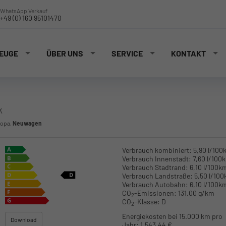
WhatsApp Verkauf
+49 (0) 160 95101470
EUGE
ÜBER UNS
SERVICE
KONTAKT
k
ropa,
Neuwagen
Verbrauch kombiniert:
5,90 l/100
Verbrauch Innenstadt:
7,60 l/100
Verbrauch Stadtrand:
6,10 l/100k
Verbrauch Landstraße:
5,50 l/10
Verbrauch Autobahn:
6,10 l/100k
CO
-Emissionen:
131,00 g/km
2
CO
-Klasse:
D
2
Energiekosten bei 15.000 km pro
Download
Jahr:
1.543,44 €