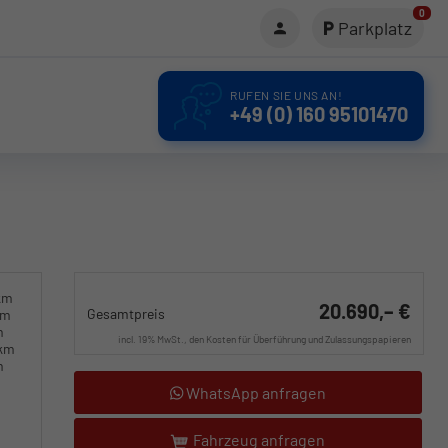
0
Parkplatz
RUFEN SIE UNS AN!
+49 (0) 160 95101470
km
20.690,– €
Gesamtpreis
km
m
incl. 19% MwSt., den Kosten für Überführung und Zulassungspapieren
0km
m
WhatsApp anfragen
Fahrzeug anfragen