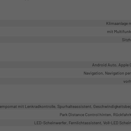
Klimaanlage 
mit Multifun
Sitz
Android Auto, Apple 
Navigation, Navigation pe
vor
mpomat mit Lenkradkontrolle, Spurhalteassistent, Geschwindigkeitsbe
Park Distance Control hinten, Rückfah
LED-Scheinwerfer, Fernlichtassistent, Voll-LED Schei