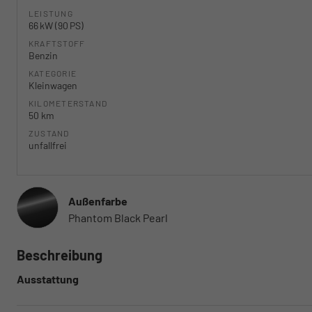
LEISTUNG
66 kW (90 PS)
KRAFTSTOFF
Benzin
KATEGORIE
Kleinwagen
KILOMETERSTAND
50 km
ZUSTAND
unfallfrei
Außenfarbe
Phantom Black Pearl
Beschreibung
Ausstattung