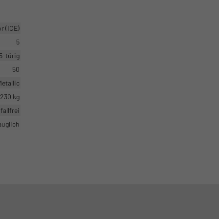
 (ICE)
5
5-türig
50
etallic
1230 kg
fallfrei
auglich