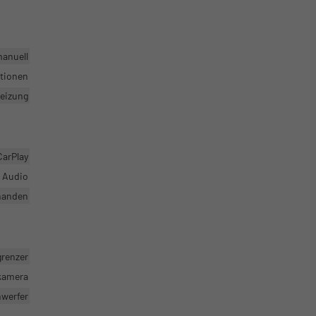
manuell
ktionen
heizung
CarPlay
r Audio
handen
grenzer
rkamera
nwerfer