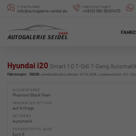
E-Mail Kontakt
Haben Sie Fragen?
info@autogalerie-seidel.de
+49 (0) 160-95101470
FAHRZ
Hyundai i20
Smart 1.0 T-Gdi 7-Gang Automati
Fahrzeugnr.
:
115039
, unverbindliche Lieferzeit:
07.10.2026
, Landesversion: EU - Eu
AUSSENFARBE
Phantom Black Pearl
INNENAUSSTATTUNG
auf Anfrage
GETRIEBE
Automatik
SCHADSTOFFKLASSE
Euro 6