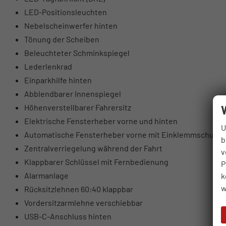
LED-Positionsleuchten
Nebelscheinwerfer hinten
Tönung der Scheiben
Beleuchteter Schminkspiegel
Lederlenkrad
Einparkhilfe hinten
Abblendbarer Innenspiegel
Höhenverstellbarer Fahrersitz
Elektrische Fensterheber vorne und hinten
U
Automatische Fensterheber vorne mit Einklemmschutz
b
Zentralverriegelung während der Fahrt
v
Klappbarer Schlüssel mit Fernbedienung
P
Alarmanlage
k
w
Rücksitzlehnen 60:40 klappbar
Vordersitzarmlehne verschiebbar
USB-C-Anschluss hinten