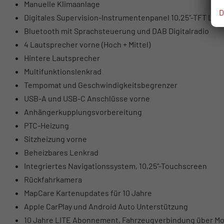
Manuelle Klimaanlage
D
Digitales Supervision-Instrumentenpanel 10,25“-TFT LCD
Bluetooth mit Sprachsteuerung und DAB Digitalradio
4 Lautsprecher vorne (Hoch + Mittel)
Hintere Lautsprecher
Multifunktionslenkrad
Tempomat und Geschwindigkeitsbegrenzer
USB-A und USB-C Anschlüsse vorne
Anhängerkupplungsvorbereitung
PTC-Heizung
Sitzheizung vorne
Beheizbares Lenkrad
Integriertes Navigationssystem, 10,25“-Touchscreen
Rückfahrkamera
MapCare Kartenupdates für 10 Jahre
Apple CarPlay und Android Auto Unterstützung
10 Jahre LITE Abonnement, Fahrzeugverbindung über Mo