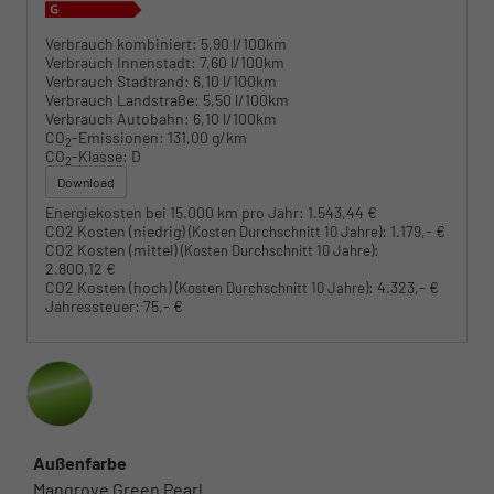
Verbrauch kombiniert:
5,90 l/100km
Verbrauch Innenstadt:
7,60 l/100km
Verbrauch Stadtrand:
6,10 l/100km
Verbrauch Landstraße:
5,50 l/100km
Verbrauch Autobahn:
6,10 l/100km
CO
-Emissionen:
131,00 g/km
2
CO
-Klasse:
D
2
Download
Energiekosten bei 15.000 km pro Jahr:
1.543,44 €
CO2 Kosten (niedrig)
:
1.179,- €
(Kosten Durchschnitt 10 Jahre)
CO2 Kosten (mittel)
:
(Kosten Durchschnitt 10 Jahre)
2.800,12 €
CO2 Kosten (hoch)
:
4.323,- €
(Kosten Durchschnitt 10 Jahre)
Jahressteuer:
75,- €
Außenfarbe
Mangrove Green Pearl