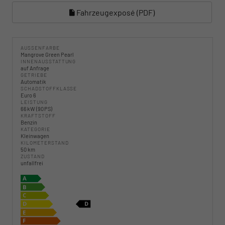
Fahrzeugexposé (PDF)
AUSSENFARBE
Mangrove Green Pearl
INNENAUSSTATTUNG
auf Anfrage
GETRIEBE
Automatik
SCHADSTOFFKLASSE
Euro 6
LEISTUNG
66 kW (90 PS)
KRAFTSTOFF
Benzin
KATEGORIE
Kleinwagen
KILOMETERSTAND
50 km
ZUSTAND
unfallfrei