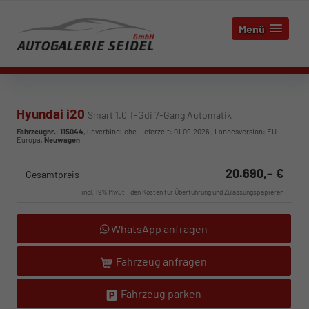
Menü
Hyundai i20
Smart 1.0 T-Gdi 7-Gang Automatik
Fahrzeugnr.
:
115044
, unverbindliche Lieferzeit:
01.09.2026
, Landesversion: EU -
Europa,
Neuwagen
20.690,– €
Gesamtpreis
incl. 19% MwSt., den Kosten für Überführung und Zulassungspapieren
WhatsApp anfragen
Fahrzeug anfragen
Fahrzeug parken