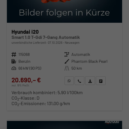
Hyundai i20
Smart 1.0 T-Gdi 7-Gang Automatik
unverbindliche Lieferzeit:
07.10.2026
Neuwagen
Fahrzeugnr.
115068
Getriebe
Automatik
Kraftstoff
Benzin
Außenfarbe
Phantom Black Pearl
Leistung
66 kW (90 PS)
Kilometerstand
50 km
20.690,– €
WhatsApp anfragen
Wir rufen Sie an
Fahrzeugexposé (PDF)
Fahrzeug parken
incl. 19% MwSt.
Verbrauch kombiniert:
5,90 l/100km
CO
-Klasse:
D
2
CO
-Emissionen:
131,00 g/km
2
ab 210,– € mtl.