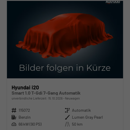
Hyundai i20
Smart 1.0 T-Gdi 7-Gang Automatik
unverbindliche Lieferzeit:
15.10.2026
Neuwagen
Fahrzeugnr.
115072
Getriebe
Automatik
Kraftstoff
Benzin
Außenfarbe
Lumen Gray Pearl
Leistung
66 kW (90 PS)
Kilometerstand
50 km