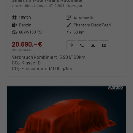
unverbindliche Lieferzeit:
07.10.2026
Neuwagen
Fahrzeugnr.
115070
Getriebe
Automatik
Kraftstoff
Benzin
Außenfarbe
Phantom Black Pearl
Leistung
66 kW (90 PS)
Kilometerstand
50 km
20.690,– €
WhatsApp anfragen
Wir rufen Sie an
Fahrzeugexposé (PDF)
Fahrzeug parken
incl. 19% MwSt.
Verbrauch kombiniert:
5,90 l/100km
CO
-Klasse:
D
2
CO
-Emissionen:
131,00 g/km
2
ab 210,– € mtl.