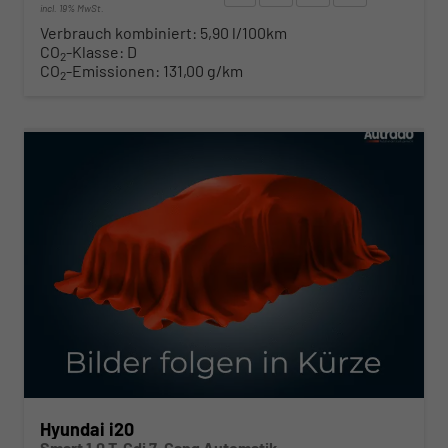
incl. 19% MwSt.
Verbrauch kombiniert:
5,90 l/100km
CO
-Klasse:
D
2
CO
-Emissionen:
131,00 g/km
2
ab 210,– € mtl.
Hyundai i20
Smart 1.0 T-Gdi 7-Gang Automatik