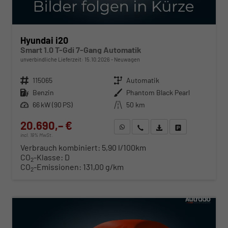
Hyundai i20
Smart 1.0 T-Gdi 7-Gang Automatik
unverbindliche Lieferzeit:
15.10.2026
Neuwagen
Fahrzeugnr.
115065
Getriebe
Automatik
Kraftstoff
Benzin
Außenfarbe
Phantom Black Pearl
Leistung
66 kW (90 PS)
Kilometerstand
50 km
20.690,– €
WhatsApp anfragen
Wir rufen Sie an
Fahrzeugexposé (PDF)
Fahrzeug parken
incl. 19% MwSt.
Verbrauch kombiniert:
5,90 l/100km
CO
-Klasse:
D
2
CO
-Emissionen:
131,00 g/km
2
ab 210,– € mtl.