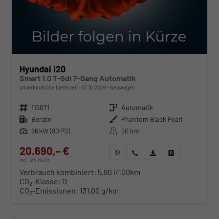
Hyundai i20
Smart 1.0 T-Gdi 7-Gang Automatik
unverbindliche Lieferzeit:
07.10.2026
Neuwagen
Fahrzeugnr.
115071
Getriebe
Automatik
Kraftstoff
Benzin
Außenfarbe
Phantom Black Pearl
Leistung
66 kW (90 PS)
Kilometerstand
50 km
20.690,– €
WhatsApp anfragen
Wir rufen Sie an
Fahrzeugexposé (PDF)
Fahrzeug parken
incl. 19% MwSt.
Verbrauch kombiniert:
5,90 l/100km
CO
-Klasse:
D
2
CO
-Emissionen:
131,00 g/km
2
ab 210,– € mtl.