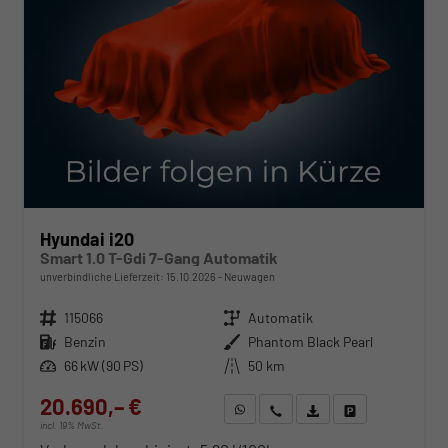
Hyundai i20
Smart 1.0 T-Gdi 7-Gang Automatik
unverbindliche Lieferzeit:
15.10.2026
Neuwagen
Fahrzeugnr.
115066
Getriebe
Automatik
Kraftstoff
Benzin
Außenfarbe
Phantom Black Pearl
Leistung
66 kW (90 PS)
Kilometerstand
50 km
20.690,– €
WhatsApp anfragen
Wir rufen Sie an
Fahrzeugexposé (PDF)
Fahrzeug parken
incl. 19% MwSt.