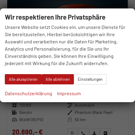
Wir respektieren Ihre Privatsphäre
Unsere Website setzt Cookies ein, um unsere Dienste für
Sie bereitzustellen. Hierbei berücksichtigen wir Ihre
Auswahl und verarbeiten nur die Daten für Marketing,
Analytics und Personalisierung, für die Sie uns Ihr
Einverständnis geben. Sie können Ihre Einwilligung
jederzeit mit Wirkung für die Zukunft widerrufen.
Alle akzeptieren
Alle ablehnen
Einstellungen
Hyundai i20
Smart 1.0 T-Gdi 7-Gang Automatik
Datenschutzerklärung
Impressum
unverbindliche Lieferzeit:
31.08.2026
Neuwagen
Fahrzeugnr.
115069
Getriebe
Automatik
Kraftstoff
Benzin
Außenfarbe
Phantom Black Pearl
Leistung
66 kW (90 PS)
Kilometerstand
50 km
20.690,– €
WhatsApp anfragen
Wir rufen Sie an
Fahrzeugexposé (PDF)
Fahrzeug parken