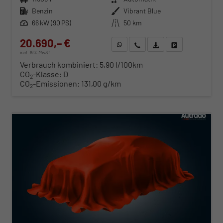
Kraftstoff
Benzin
Außenfarbe
Vibrant Blue
Leistung
66 kW (90 PS)
Kilometerstand
50 km
20.690,– €
WhatsApp anfragen
Wir rufen Sie an
Fahrzeugexposé (PDF)
Fahrzeug parken
incl. 19% MwSt.
Verbrauch kombiniert:
5,90 l/100km
CO
-Klasse:
D
2
CO
-Emissionen:
131,00 g/km
2
ab 210,– € mtl.