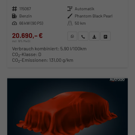
Fahrzeugnr.
115067
Getriebe
Automatik
Kraftstoff
Benzin
Außenfarbe
Phantom Black Pearl
Leistung
66 kW (90 PS)
Kilometerstand
50 km
20.690,– €
WhatsApp anfragen
Wir rufen Sie an
Fahrzeugexposé (PDF)
Fahrzeug parken
incl. 19% MwSt.
Verbrauch kombiniert:
5,90 l/100km
CO
-Klasse:
D
2
CO
-Emissionen:
131,00 g/km
2
ab 210,– € mtl.