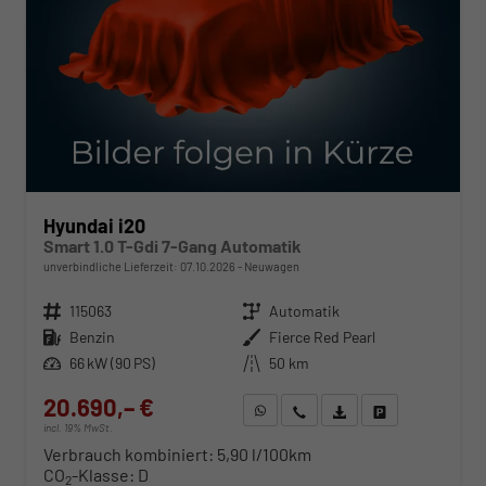
Hyundai i20
Smart 1.0 T-Gdi 7-Gang Automatik
unverbindliche Lieferzeit:
07.10.2026
Neuwagen
Fahrzeugnr.
115063
Getriebe
Automatik
Kraftstoff
Benzin
Außenfarbe
Fierce Red Pearl
Leistung
66 kW (90 PS)
Kilometerstand
50 km
20.690,– €
WhatsApp anfragen
Wir rufen Sie an
Fahrzeugexposé (PDF)
Fahrzeug parken
incl. 19% MwSt.
Verbrauch kombiniert:
5,90 l/100km
CO
-Klasse:
D
2