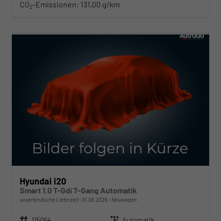
CO
-Emissionen:
131,00 g/km
2
ab 210,– € mtl.
Hyundai i20
Smart 1.0 T-Gdi 7-Gang Automatik
unverbindliche Lieferzeit:
31.08.2026
Neuwagen
Fahrzeugnr.
115064
Getriebe
Automatik