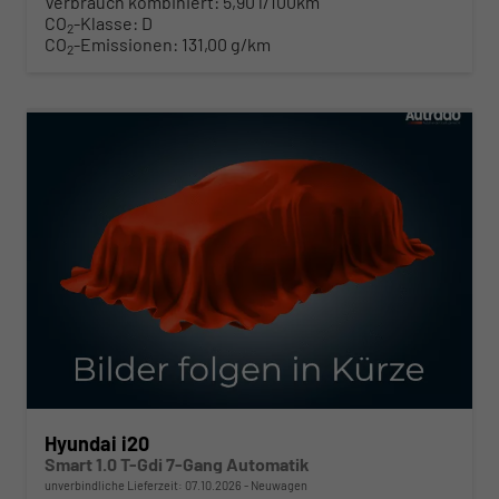
Verbrauch kombiniert:
5,90 l/100km
CO
-Klasse:
D
2
CO
-Emissionen:
131,00 g/km
2
ab 210,– € mtl.
Hyundai i20
Smart 1.0 T-Gdi 7-Gang Automatik
unverbindliche Lieferzeit:
07.10.2026
Neuwagen