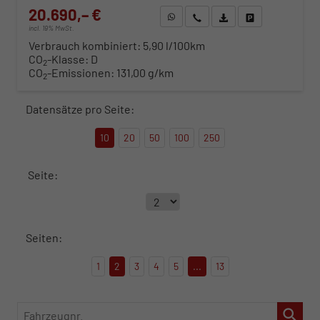
20.690,– €
WhatsApp anfragen
Wir rufen Sie an
Fahrzeugexposé (PDF)
Fahrzeug parken
incl. 19% MwSt.
Verbrauch kombiniert:
5,90 l/100km
CO
-Klasse:
D
2
CO
-Emissionen:
131,00 g/km
2
Datensätze pro Seite:
10
20
50
100
250
Seite:
Seiten:
1
2
3
4
5
...
13
Fahrzeugnr.