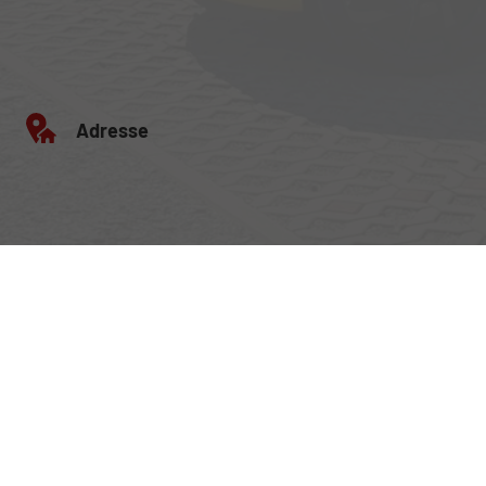
Adresse
Egerlandstrasse 42
84513 Töging am Inn
Öffnungszeiten