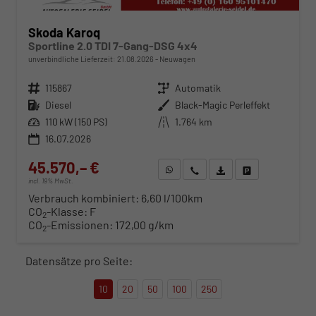
Skoda Karoq
Sportline 2.0 TDI 7-Gang-DSG 4x4
unverbindliche Lieferzeit:
21.08.2026
Neuwagen
Fahrzeugnr.
115867
Getriebe
Automatik
Kraftstoff
Diesel
Außenfarbe
Black-Magic Perleffekt
Leistung
110 kW (150 PS)
Kilometerstand
1.764 km
16.07.2026
45.570,– €
WhatsApp anfragen
Wir rufen Sie an
Fahrzeugexposé (PDF)
Fahrzeug parken
incl. 19% MwSt.
Verbrauch kombiniert:
6,60 l/100km
CO
-Klasse:
F
2
CO
-Emissionen:
172,00 g/km
2
Datensätze pro Seite:
10
20
50
100
250