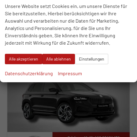
16.07.2026
Unsere Website setzt Cookies ein, um unsere Dienste für
Sie bereitzustellen. Hierbei berücksichtigen wir Ihre
45.570,– €
WhatsApp anfragen
Wir rufen Sie an
Fahrzeugexposé (PDF)
Fahrzeug parken
Auswahl und verarbeiten nur die Daten für Marketing,
incl. 19% MwSt.
Analytics und Personalisierung, für die Sie uns Ihr
Verbrauch kombiniert:
6,60 l/100km
Einverständnis geben. Sie können Ihre Einwilligung
CO
-Klasse:
F
2
CO
-Emissionen:
172,00 g/km
jederzeit mit Wirkung für die Zukunft widerrufen.
2
ab 463,– € mtl.
Alle akzeptieren
Alle ablehnen
Einstellungen
Datenschutzerklärung
Impressum