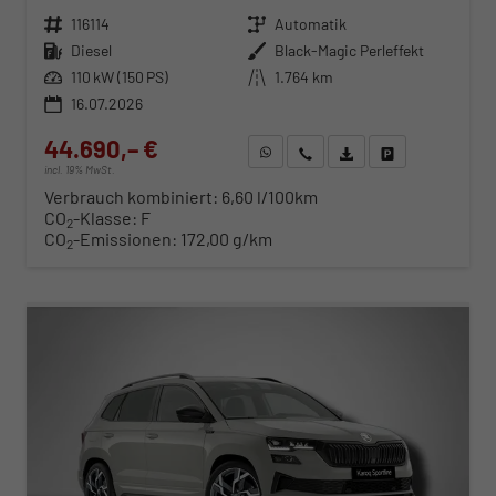
Fahrzeugnr.
116114
Getriebe
Automatik
Kraftstoff
Diesel
Außenfarbe
Black-Magic Perleffekt
Leistung
110 kW (150 PS)
Kilometerstand
1.764 km
16.07.2026
44.690,– €
WhatsApp anfragen
Wir rufen Sie an
Fahrzeugexposé (PDF)
Fahrzeug parken
incl. 19% MwSt.
Verbrauch kombiniert:
6,60 l/100km
CO
-Klasse:
F
2
CO
-Emissionen:
172,00 g/km
2
ab 463,– € mtl.