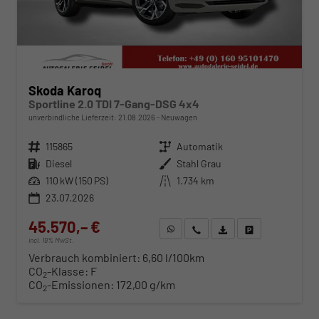
Skoda Karoq
Sportline 2.0 TDI 7-Gang-DSG 4x4
unverbindliche Lieferzeit:
21.08.2026
Neuwagen
Fahrzeugnr.
115865
Getriebe
Automatik
Kraftstoff
Diesel
Außenfarbe
Stahl Grau
Leistung
110 kW (150 PS)
Kilometerstand
1.734 km
23.07.2026
45.570,– €
WhatsApp anfragen
Wir rufen Sie an
Fahrzeugexposé (PDF)
Fahrzeug parken
incl. 19% MwSt.
Verbrauch kombiniert:
6,60 l/100km
CO
-Klasse:
F
2
CO
-Emissionen:
172,00 g/km
2
ab 463,– € mtl.