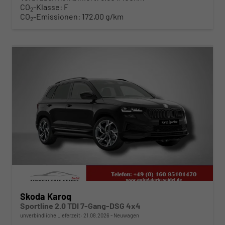
CO
-Klasse:
F
2
CO
-Emissionen:
172,00 g/km
2
ab 454,– € mtl.
Skoda Karoq
Sportline 2.0 TDI 7-Gang-DSG 4x4
unverbindliche Lieferzeit:
21.08.2026
Neuwagen