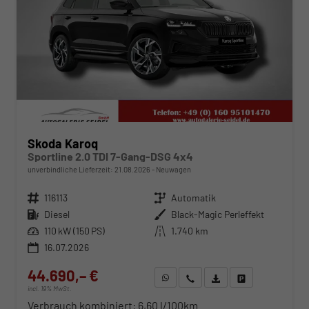
Skoda Karoq
Sportline 2.0 TDI 7-Gang-DSG 4x4
unverbindliche Lieferzeit:
21.08.2026
Neuwagen
Fahrzeugnr.
116113
Getriebe
Automatik
Kraftstoff
Diesel
Außenfarbe
Black-Magic Perleffekt
Leistung
110 kW (150 PS)
Kilometerstand
1.740 km
16.07.2026
44.690,– €
WhatsApp anfragen
Wir rufen Sie an
Fahrzeugexposé (PDF)
Fahrzeug parken
incl. 19% MwSt.
Verbrauch kombiniert:
6,60 l/100km