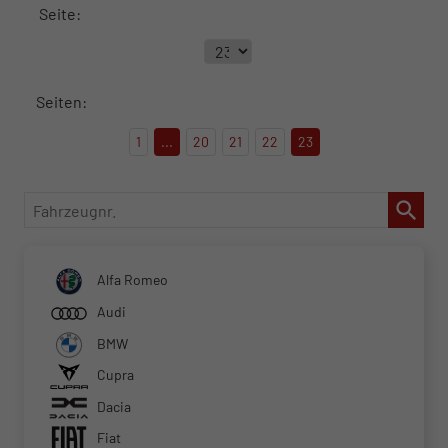
Seite:
Seiten:
1
...
20
21
22
23
Fahrzeugnr.
Alfa Romeo
Audi
BMW
Cupra
Dacia
Fiat