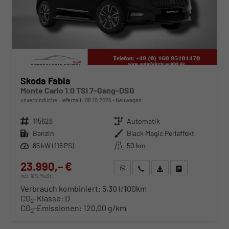
Skoda Fabia
Monte Carlo 1.0 TSI 7-Gang-DSG
unverbindliche Lieferzeit:
08.10.2026
Neuwagen
Fahrzeugnr.
115628
Getriebe
Automatik
Kraftstoff
Benzin
Außenfarbe
Black Magic Perleffekt
Leistung
85 kW (116 PS)
Kilometerstand
50 km
23.990,– €
WhatsApp anfragen
Wir rufen Sie an
Fahrzeugexposé (PDF)
Fahrzeug parken
incl. 19% MwSt.
Verbrauch kombiniert:
5,30 l/100km
CO
-Klasse:
D
2
CO
-Emissionen:
120,00 g/km
2
ab 244,– € mtl.