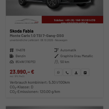
Skoda Fabia
Monte Carlo 1.0 TSI 7-Gang-DSG
unverbindliche Lieferzeit:
08.10.2026
Neuwagen
Fahrzeugnr.
114678
Getriebe
Automatik
Kraftstoff
Benzin
Außenfarbe
Graphite Grau Metallic
Leistung
85 kW (116 PS)
Kilometerstand
50 km
23.990,– €
WhatsApp anfragen
Wir rufen Sie an
Fahrzeugexposé (PDF)
Fahrzeug parken
incl. 19% MwSt.
Verbrauch kombiniert:
5,30 l/100km
CO
-Klasse:
D
2
CO
-Emissionen:
120,00 g/km
2
ab 244,– € mtl.