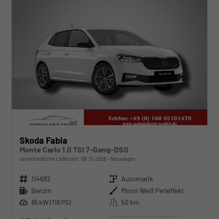
Skoda Fabia
Monte Carlo 1.0 TSI 7-Gang-DSG
unverbindliche Lieferzeit:
08.10.2026
Neuwagen
Fahrzeugnr.
114682
Getriebe
Automatik
Kraftstoff
Benzin
Außenfarbe
Moon Weiß Perleffekt
Leistung
85 kW (116 PS)
Kilometerstand
50 km