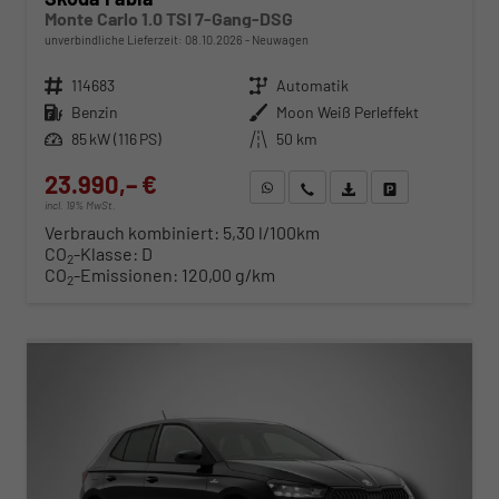
Monte Carlo 1.0 TSI 7-Gang-DSG
unverbindliche Lieferzeit:
08.10.2026
Neuwagen
Fahrzeugnr.
114683
Getriebe
Automatik
Kraftstoff
Benzin
Außenfarbe
Moon Weiß Perleffekt
Leistung
85 kW (116 PS)
Kilometerstand
50 km
23.990,– €
WhatsApp anfragen
Wir rufen Sie an
Fahrzeugexposé (PDF)
Fahrzeug parken
incl. 19% MwSt.
Verbrauch kombiniert:
5,30 l/100km
CO
-Klasse:
D
2
CO
-Emissionen:
120,00 g/km
2
ab 244,– € mtl.