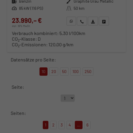
Kraftstoff
Benzin
Außenfarbe
Graphite Grau Metallic
Leistung
85 kW (116 PS)
Kilometerstand
50 km
23.990,– €
WhatsApp anfragen
Wir rufen Sie an
Fahrzeugexposé (PDF)
Fahrzeug parken
incl. 19% MwSt.
Verbrauch kombiniert:
5,30 l/100km
CO
-Klasse:
D
2
CO
-Emissionen:
120,00 g/km
2
Datensätze pro Seite:
10
20
50
100
250
Seite:
Seiten:
1
2
3
4
...
6