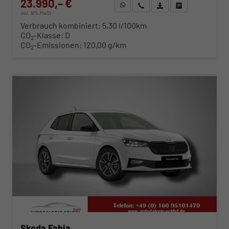
23.990,– €
WhatsApp anfragen
Wir rufen Sie an
Fahrzeugexposé (PDF)
Fahrzeug parken
incl. 19% MwSt.
Verbrauch kombiniert:
5,30 l/100km
CO
-Klasse:
D
2
CO
-Emissionen:
120,00 g/km
2
ab 244,– € mtl.
Skoda Fabia