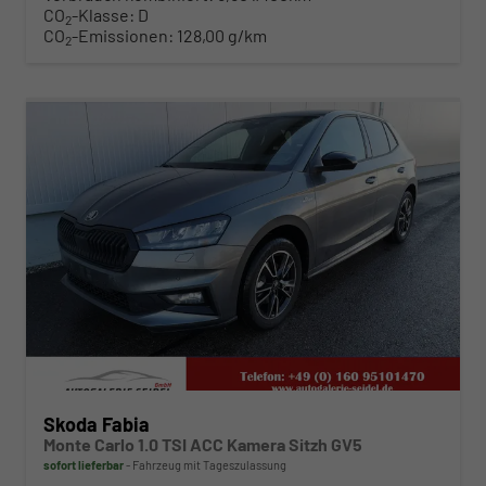
CO
-Klasse:
D
2
CO
-Emissionen:
128,00 g/km
2
ab 239,– € mtl.
Skoda Fabia
Monte Carlo 1.0 TSI ACC Kamera Sitzh GV5
sofort lieferbar
Fahrzeug mit Tageszulassung