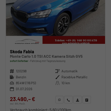
Skoda Fabia
Monte Carlo 1.0 TSI ACC Kamera Sitzh GV5
sofort lieferbar
Fahrzeug mit Tageszulassung
Fahrzeugnr.
120298
Getriebe
Automatik
Kraftstoff
Benzin
Außenfarbe
Raceblue Metallic
Leistung
85 kW (116 PS)
Kilometerstand
10 km
01.07.2026
23.490,– €
WhatsApp anfragen
Wir rufen Sie an
Fahrzeugexposé (PDF)
Fahrzeug parken
incl. 19% MwSt.
Verbrauch kombiniert:
5,60 l/100km