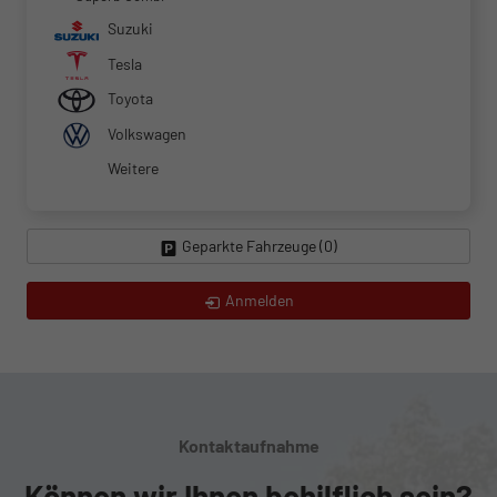
Suzuki
Tesla
Toyota
Volkswagen
Weitere
Geparkte Fahrzeuge (
0
)
Anmelden
Kontaktaufnahme
Können wir Ihnen behilflich sein?