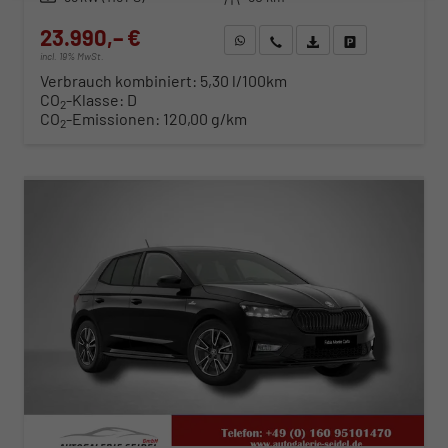
23.990,– €
WhatsApp anfragen
Wir rufen Sie an
Fahrzeugexposé (PDF)
Fahrzeug parken
incl. 19% MwSt.
Verbrauch kombiniert:
5,30 l/100km
CO
-Klasse:
D
2
CO
-Emissionen:
120,00 g/km
2
ab 244,– € mtl.