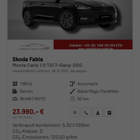
Skoda Fabia
Monte Carlo 1.0 TSI 7-Gang-DSG
unverbindliche Lieferzeit:
08.10.2026
Neuwagen
Fahrzeugnr.
118542
Getriebe
Automatik
Kraftstoff
Benzin
Außenfarbe
Black Magic Perleffekt
Leistung
85 kW (116 PS)
Kilometerstand
50 km
23.990,– €
WhatsApp anfragen
Wir rufen Sie an
Fahrzeugexposé (PDF)
Fahrzeug parken
incl. 19% MwSt.
Verbrauch kombiniert:
5,30 l/100km
CO
-Klasse:
D
2
CO
-Emissionen:
120,00 g/km
2