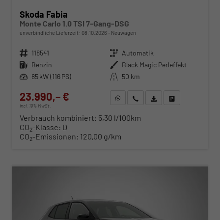
Skoda Fabia
Monte Carlo 1.0 TSI 7-Gang-DSG
unverbindliche Lieferzeit:
08.10.2026
Neuwagen
Fahrzeugnr.
118541
Getriebe
Automatik
Kraftstoff
Benzin
Außenfarbe
Black Magic Perleffekt
Leistung
85 kW (116 PS)
Kilometerstand
50 km
23.990,– €
WhatsApp anfragen
Wir rufen Sie an
Fahrzeugexposé (PDF)
Fahrzeug parken
incl. 19% MwSt.
Verbrauch kombiniert:
5,30 l/100km
CO
-Klasse:
D
2
CO
-Emissionen:
120,00 g/km
2
ab 244,– € mtl.