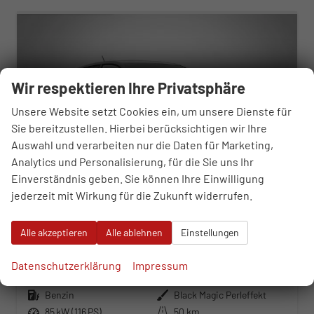
Wir respektieren Ihre Privatsphäre
Unsere Website setzt Cookies ein, um unsere Dienste für
Sie bereitzustellen. Hierbei berücksichtigen wir Ihre
Auswahl und verarbeiten nur die Daten für Marketing,
Analytics und Personalisierung, für die Sie uns Ihr
Einverständnis geben. Sie können Ihre Einwilligung
jederzeit mit Wirkung für die Zukunft widerrufen.
Skoda Fabia
Alle akzeptieren
Alle ablehnen
Einstellungen
Monte Carlo 1.0 TSI 7-Gang-DSG
unverbindliche Lieferzeit:
08.10.2026
Neuwagen
Datenschutzerklärung
Impressum
Fahrzeugnr.
118329
Getriebe
Automatik
Kraftstoff
Benzin
Außenfarbe
Black Magic Perleffekt
Leistung
85 kW (116 PS)
Kilometerstand
50 km