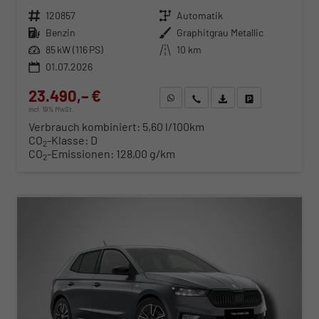
Fahrzeugnr.
120857
Getriebe
Automatik
Kraftstoff
Benzin
Außenfarbe
Graphitgrau Metallic
Leistung
85 kW (116 PS)
Kilometerstand
10 km
01.07.2026
23.490,– €
WhatsApp anfragen
Wir rufen Sie an
Fahrzeugexposé (PDF)
Fahrzeug parken
incl. 19% MwSt.
Verbrauch kombiniert:
5,60 l/100km
CO
-Klasse:
D
2
CO
-Emissionen:
128,00 g/km
2
ab 244,– € mtl.