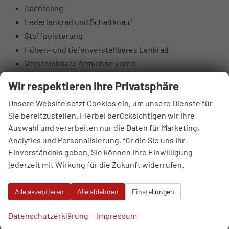
Dachreling
Lederlenkrad und Schaltknauf
Stoffpolsterung
Höhen- und tiefenverstellbares Lenkrad
Verschiebbare Armlehne vorne
Taschen an den Rückseiten der Vordersitze
Wir respektieren Ihre Privatsphäre
Höhenverstellbarer Fahrer- und Beifahrersitz
Unsere Website setzt Cookies ein, um unsere Dienste für
Rücksitzlehnen 60:40 klappbar
Sie bereitzustellen. Hierbei berücksichtigen wir Ihre
Elektrisch einstellbare Lendenstütze Fahrer
Auswahl und verarbeiten nur die Daten für Marketing,
Hintere Lüftungsdüsen
Analytics und Personalisierung, für die Sie uns Ihr
Sonnenbrillenfach
Einverständnis geben. Sie können Ihre Einwilligung
Supervision-Instrumentenpanel 10,25“ TFT LCD
jederzeit mit Wirkung für die Zukunft widerrufen.
DAB-Digitalradioantenne
4 Lautsprecher: vorne 2 + hinten 2
Alle akzeptieren
Alle ablehnen
Einstellungen
6 Lautsprecher: Hochtonlautsprecher vorne
USB-Anschlüsse vorne
Datenschutzerklärung
Impressum
USB-Anschlüsse hinten