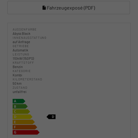
Fahrzeugexposé (PDF)
AUSSENFARBE
Abyss Black
INNENAUSSTATTUNG
auf Anfrage
GETRIEBE
Automatik
LEISTUNG
110 kW (150 PS)
KRAFTSTOFF
Benzin
KATEGORIE
Kombi
KILOMETERSTAND
50 km
ZUSTAND
unfallfrei