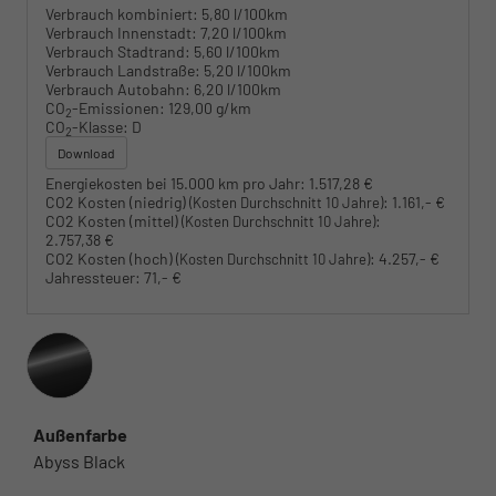
Verbrauch kombiniert:
5,80 l/100km
Verbrauch Innenstadt:
7,20 l/100km
Verbrauch Stadtrand:
5,60 l/100km
Verbrauch Landstraße:
5,20 l/100km
Verbrauch Autobahn:
6,20 l/100km
CO
-Emissionen:
129,00 g/km
2
CO
-Klasse:
D
2
Download
Energiekosten bei 15.000 km pro Jahr:
1.517,28 €
CO2 Kosten (niedrig)
:
1.161,- €
(Kosten Durchschnitt 10 Jahre)
CO2 Kosten (mittel)
:
(Kosten Durchschnitt 10 Jahre)
2.757,38 €
CO2 Kosten (hoch)
:
4.257,- €
(Kosten Durchschnitt 10 Jahre)
Jahressteuer:
71,- €
Außenfarbe
Abyss Black