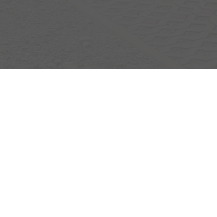
Egerlandstrasse 42
84513 Töging am Inn
Öffnungszeiten