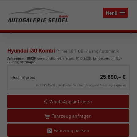
Menü
Hyundai i30 Kombi
Prime 1.6 T-GDi 7 Gang Automatik
Fahrzeugnr.
:
115126
, unverbindliche Lieferzeit:
17.10.2026
, Landesversion: EU -
Europa,
Neuwagen
25.690,– €
Gesamtpreis
incl. 19% MwSt., den Kosten für Überführung und Zulassungspapieren
WhatsApp anfragen
Fahrzeug anfragen
Fahrzeug parken