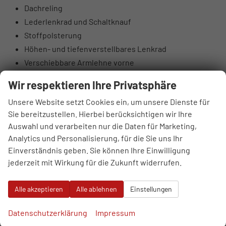
Dachreling
Lederlenkrad und Schaltknauf
Stoffpolsterung
Höhen- und tiefenverstellbares Lenkrad
Verschiebbare Armlehne vorne
Taschen an den Rückseiten der Vordersitze
Wir respektieren Ihre Privatsphäre
Höhenverstellbarer Fahrer- und Beifahrersitz
Unsere Website setzt Cookies ein, um unsere Dienste für
Rücksitzlehnen 60:40 klappbar
Sie bereitzustellen. Hierbei berücksichtigen wir Ihre
Elektrisch einstellbare Lendenstütze Fahrer
Auswahl und verarbeiten nur die Daten für Marketing,
Hintere Lüftungsdüsen
Analytics und Personalisierung, für die Sie uns Ihr
Sonnenbrillenfach
Einverständnis geben. Sie können Ihre Einwilligung
Supervision-Instrumentenpanel 10,25“ TFT LCD
jederzeit mit Wirkung für die Zukunft widerrufen.
DAB-Digitalradioantenne
4 Lautsprecher: vorne 2 + hinten 2
Alle akzeptieren
Alle ablehnen
Einstellungen
6 Lautsprecher: Hochtonlautsprecher vorne
USB-Anschlüsse vorne
Datenschutzerklärung
Impressum
USB-Anschlüsse hinten