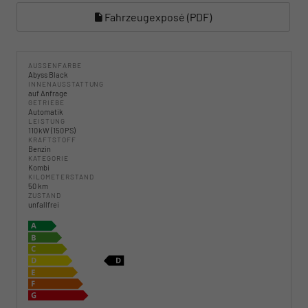
Fahrzeugexposé (PDF)
AUSSENFARBE
Abyss Black
INNENAUSSTATTUNG
auf Anfrage
GETRIEBE
Automatik
LEISTUNG
110 kW (150 PS)
KRAFTSTOFF
Benzin
KATEGORIE
Kombi
KILOMETERSTAND
50 km
ZUSTAND
unfallfrei