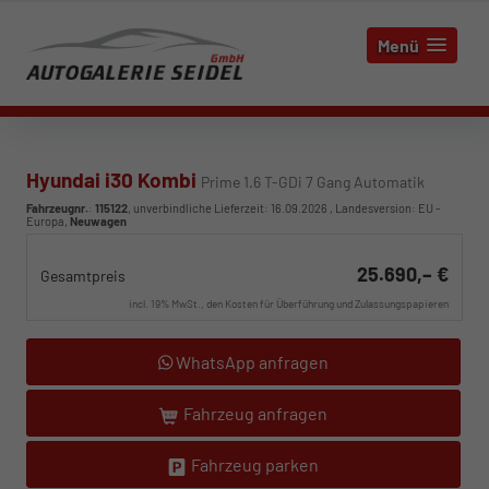
Menü
Hyundai i30 Kombi
Prime 1.6 T-GDi 7 Gang Automatik
Fahrzeugnr.
:
115122
, unverbindliche Lieferzeit:
16.09.2026
, Landesversion: EU -
Europa,
Neuwagen
25.690,– €
Gesamtpreis
incl. 19% MwSt., den Kosten für Überführung und Zulassungspapieren
WhatsApp anfragen
Fahrzeug anfragen
Fahrzeug parken