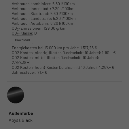
Verbrauch kombiniert:
5,80 l/100km
Verbrauch Innenstadt:
7,20 l/100km
Verbrauch Stadtrand:
5,60 l/100km
Verbrauch Landstraße:
5,20 l/100km
Verbrauch Autobahn:
6,20 l/100km
CO
-Emissionen:
129,00 g/km
2
CO
-Klasse:
D
2
Download
Energiekosten bei 15.000 km pro Jahr:
1.517,28 €
CO2 Kosten (niedrig)
:
1.161,- €
(Kosten Durchschnitt 10 Jahre)
CO2 Kosten (mittel)
:
(Kosten Durchschnitt 10 Jahre)
2.757,38 €
CO2 Kosten (hoch)
:
4.257,- €
(Kosten Durchschnitt 10 Jahre)
Jahressteuer:
71,- €
Außenfarbe
Abyss Black