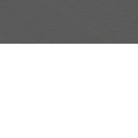
Egerlandstrasse 42
84513 Töging am Inn
Öffnungszeiten