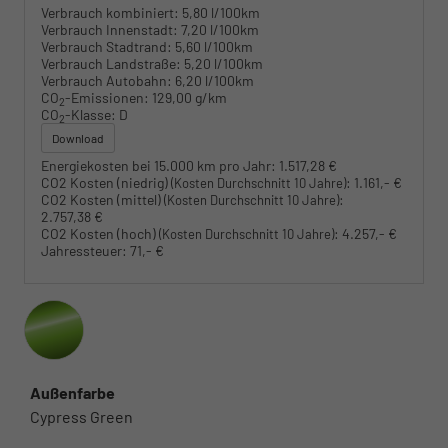
Verbrauch kombiniert:
5,80 l/100km
Verbrauch Innenstadt:
7,20 l/100km
Verbrauch Stadtrand:
5,60 l/100km
Verbrauch Landstraße:
5,20 l/100km
Verbrauch Autobahn:
6,20 l/100km
CO
-Emissionen:
129,00 g/km
2
CO
-Klasse:
D
2
Download
Energiekosten bei 15.000 km pro Jahr:
1.517,28 €
CO2 Kosten (niedrig)
:
1.161,- €
(Kosten Durchschnitt 10 Jahre)
CO2 Kosten (mittel)
:
(Kosten Durchschnitt 10 Jahre)
2.757,38 €
CO2 Kosten (hoch)
:
4.257,- €
(Kosten Durchschnitt 10 Jahre)
Jahressteuer:
71,- €
Außenfarbe
Cypress Green