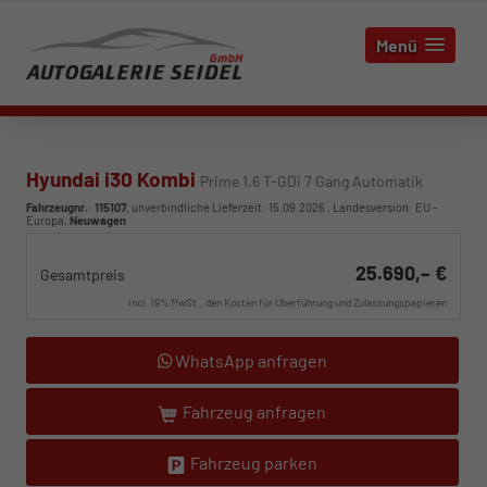
Menü
Hyundai i30 Kombi
Prime 1.6 T-GDi 7 Gang Automatik
Fahrzeugnr.
:
115107
, unverbindliche Lieferzeit:
15.09.2026
, Landesversion: EU -
Europa,
Neuwagen
25.690,– €
Gesamtpreis
incl. 19% MwSt., den Kosten für Überführung und Zulassungspapieren
WhatsApp anfragen
Fahrzeug anfragen
Fahrzeug parken