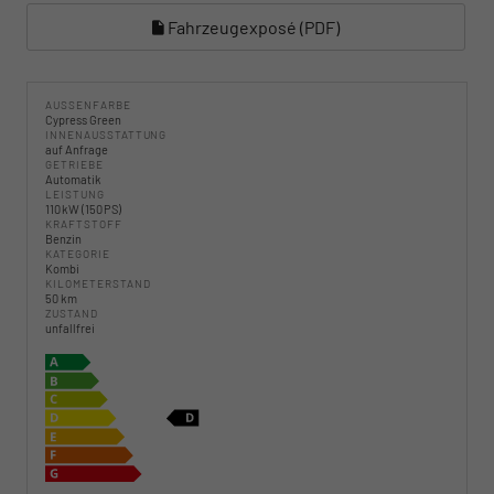
Fahrzeugexposé (PDF)
AUSSENFARBE
Cypress Green
INNENAUSSTATTUNG
auf Anfrage
GETRIEBE
Automatik
LEISTUNG
110 kW (150 PS)
KRAFTSTOFF
Benzin
KATEGORIE
Kombi
KILOMETERSTAND
50 km
ZUSTAND
unfallfrei