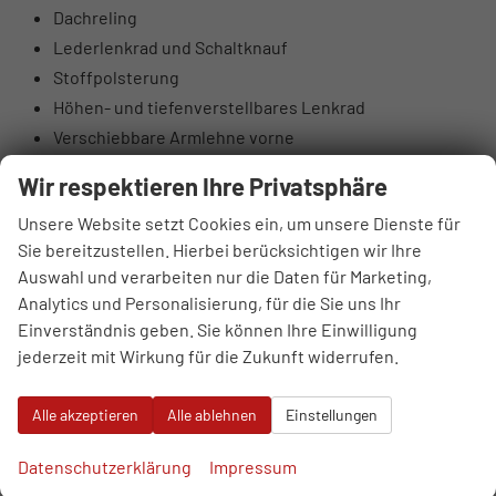
Dachreling
Lederlenkrad und Schaltknauf
Stoffpolsterung
Höhen- und tiefenverstellbares Lenkrad
Verschiebbare Armlehne vorne
Taschen an den Rückseiten der Vordersitze
Wir respektieren Ihre Privatsphäre
Höhenverstellbarer Fahrer- und Beifahrersitz
Unsere Website setzt Cookies ein, um unsere Dienste für
Rücksitzlehnen 60:40 klappbar
Sie bereitzustellen. Hierbei berücksichtigen wir Ihre
Elektrisch einstellbare Lendenstütze Fahrer
Auswahl und verarbeiten nur die Daten für Marketing,
Hintere Lüftungsdüsen
Analytics und Personalisierung, für die Sie uns Ihr
Sonnenbrillenfach
Einverständnis geben. Sie können Ihre Einwilligung
Supervision-Instrumentenpanel 10,25“ TFT LCD
jederzeit mit Wirkung für die Zukunft widerrufen.
DAB-Digitalradioantenne
4 Lautsprecher: vorne 2 + hinten 2
Alle akzeptieren
Alle ablehnen
Einstellungen
6 Lautsprecher: Hochtonlautsprecher vorne
USB-Anschlüsse vorne
Datenschutzerklärung
Impressum
USB-Anschlüsse hinten