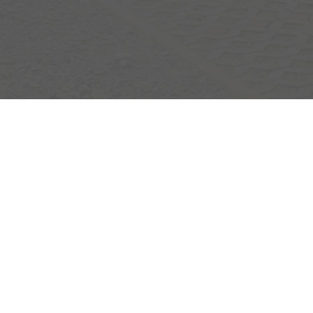
Egerlandstrasse 42
84513 Töging am Inn
Öffnungszeiten