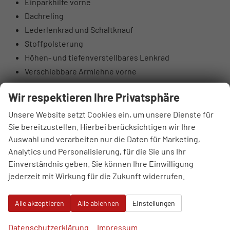
Einparkhilfe vorne
Dachreling
Lederlenkrad und Schaltknauf
Stoffpolsterung
Höhen- und tiefenverstellbares Lenkrad
Verschiebbare Armlehne vorne
Taschen an den Rückseiten der Vordersitze
Wir respektieren Ihre Privatsphäre
Höhenverstellbarer Fahrer- und Beifahrersitz
Rücksitzlehnen 60:40 klappbar
Unsere Website setzt Cookies ein, um unsere Dienste für
Elektrisch einstellbare Lendenstütze Fahrer
Sie bereitzustellen. Hierbei berücksichtigen wir Ihre
Auswahl und verarbeiten nur die Daten für Marketing,
Hintere Lüftungsdüsen
Analytics und Personalisierung, für die Sie uns Ihr
Sonnenbrillenfach
Einverständnis geben. Sie können Ihre Einwilligung
Supervision-Instrumentenpanel 10,25“ TFT LCD
jederzeit mit Wirkung für die Zukunft widerrufen.
DAB-Digitalradioantenne
4 Lautsprecher: vorne 2 + hinten 2
Alle akzeptieren
Alle ablehnen
Einstellungen
6 Lautsprecher: Hochtonlautsprecher vorne
USB-Anschlüsse vorne
Datenschutzerklärung
Impressum