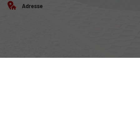
Adresse
Egerlandstrasse 42
84513 Töging am Inn
Öffnungszeiten