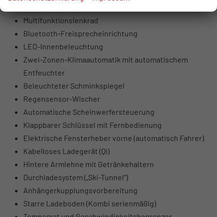
USB-Anschlüsse hinten
Multifunktionslenkrad
Bluetooth-Freisprecheinrichtung
LED-Innenbeleuchtung
Zwei-Zonen-Klimaautomatik mit automatischem
Entfeuchter
Beleuchteter Schminkspiegel
Regensensor-Wischer
Automatische Scheinwerfersteuerung
Klappbarer Schlüssel mit Fernbedienung
Elektrische Fensterheber vorne (automatisch Fahrer)
Kabelloses Ladegerät (Qi)
Hintere Armlehne mit Getränkehaltern
Durchladesystem („Ski-Tunnel“)
Anhängerkupplungsvorbereitung
Starre Ladeboden (Kombi serienmäßig)
Tempomat und Geschwindigkeitsbegrenzer