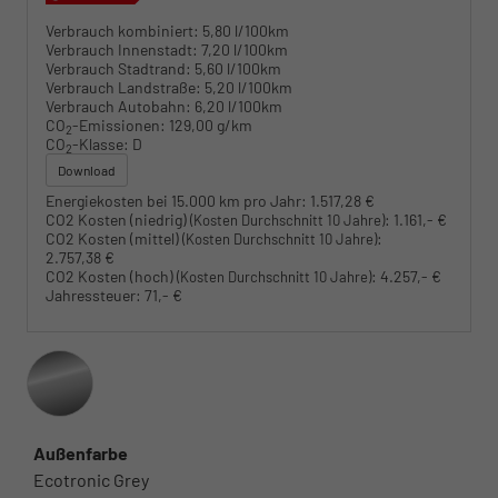
Verbrauch kombiniert:
5,80 l/100km
Verbrauch Innenstadt:
7,20 l/100km
Verbrauch Stadtrand:
5,60 l/100km
Verbrauch Landstraße:
5,20 l/100km
Verbrauch Autobahn:
6,20 l/100km
CO
-Emissionen:
129,00 g/km
2
CO
-Klasse:
D
2
Download
Energiekosten bei 15.000 km pro Jahr:
1.517,28 €
CO2 Kosten (niedrig)
:
1.161,- €
(Kosten Durchschnitt 10 Jahre)
CO2 Kosten (mittel)
:
(Kosten Durchschnitt 10 Jahre)
2.757,38 €
CO2 Kosten (hoch)
:
4.257,- €
(Kosten Durchschnitt 10 Jahre)
Jahressteuer:
71,- €
Außenfarbe
Ecotronic Grey