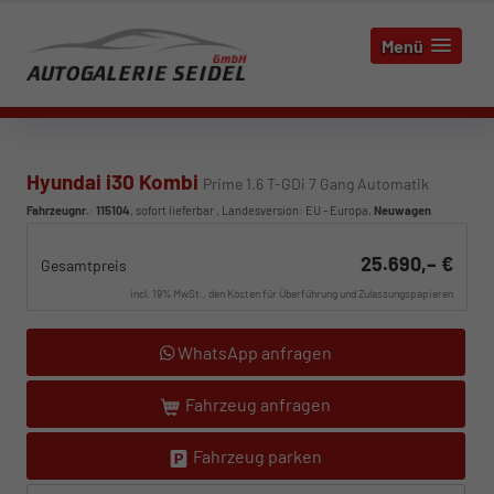
Menü
Hyundai i30 Kombi
Prime 1.6 T-GDi 7 Gang Automatik
Fahrzeugnr.
:
115104
,
sofort lieferbar
, Landesversion: EU - Europa,
Neuwagen
25.690,– €
Gesamtpreis
incl. 19% MwSt., den Kosten für Überführung und Zulassungspapieren
WhatsApp anfragen
Fahrzeug anfragen
Fahrzeug parken