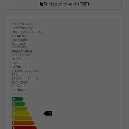
Fahrzeugexposé (PDF)
AUSSENFARBE
Ecotronic Grey
INNENAUSSTATTUNG
auf Anfrage
GETRIEBE
Automatik
LEISTUNG
110 kW (150 PS)
KRAFTSTOFF
Benzin
KATEGORIE
Kombi
KILOMETERSTAND
50 km
ERSTZULASSUNG
27.04.2026
ZUSTAND
unfallfrei