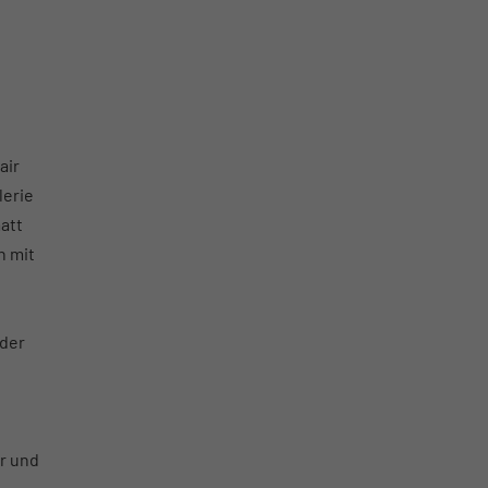
air
lerie
att
n mit
 der
r und