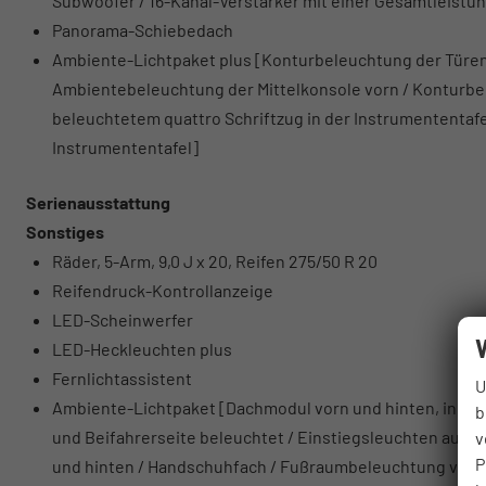
Subwoofer / 16-Kanal-Verstärker mit einer Gesamtleistun
Panorama-Schiebedach
Ambiente-Lichtpaket plus [Konturbeleuchtung der Türen
Ambientebeleuchtung der Mittelkonsole vorn / Konturbe
beleuchtetem quattro Schriftzug in der Instrumententaf
Instrumententafel]
Serienausstattung
Sonstiges
Räder, 5-Arm, 9,0 J x 20, Reifen 275/50 R 20
Reifendruck-Kontrollanzeige
LED-Scheinwerfer
LED-Heckleuchten plus
Fernlichtassistent
U
Ambiente-Lichtpaket [Dachmodul vorn und hinten, inklusi
b
und Beifahrerseite beleuchtet / Einstiegsleuchten auf d
v
P
und hinten / Handschuhfach / Fußraumbeleuchtung vorn 