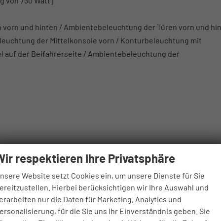
g von 730 Watt]
 vorn und hinten / Ambientebeleuchtung der Türen vorn und hin
leuchtung der Mittelkonsole vorn / Konturbeleuchtung mit
el auf der Beifahrerseite / Ambientebeleuchtung der
Wir respektieren Ihre Privatsphäre
nsere Website setzt Cookies ein, um unsere Dienste für Sie
ve Leseleuchten (kapazitiv geschaltet) / Make-up-Spiegel auf F
ereitzustellen. Hierbei berücksichtigen wir Ihre Auswahl und
en Unterseiten der Türen vorn und hinten / Türinnenbetätigung 
erarbeiten nur die Daten für Marketing, Analytics und
ersonalisierung, für die Sie uns Ihr Einverständnis geben. Sie
und hinten / Gepäckraumbeleuchtung rechts und links /