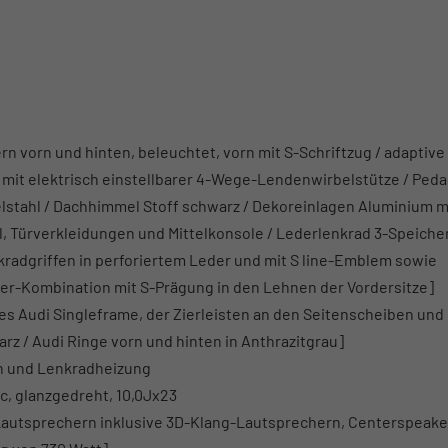
n vorn und hinten, beleuchtet, vorn mit S-Schriftzug / adaptive 
r, mit elektrisch einstellbarer 4-Wege-Lendenwirbelstütze / Peda
lstahl / Dachhimmel Stoff schwarz / Dekoreinlagen Aluminium m
l, Türverkleidungen und Mittelkonsole / Lederlenkrad 3-Speiche
kradgriffen in perforiertem Leder und mit S line-Emblem sowie
er-Kombination mit S-Prägung in den Lehnen der Vordersitze]
s Audi Singleframe, der Zierleisten an den Seitenscheiben und
rz / Audi Ringe vorn und hinten in Anthrazitgrau]
en und Lenkradheizung
c, glanzgedreht, 10,0Jx23
Lautsprechern inklusive 3D-Klang-Lautsprechern, Centerspeake