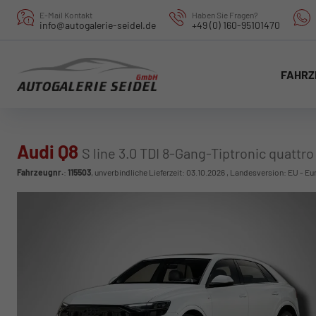
E-Mail Kontakt
Haben Sie Fragen?
info@autogalerie-seidel.de
+49 (0) 160-95101470
FAHRZ
Audi Q8
S line 3.0 TDI 8-Gang-Tiptronic quattro
Fahrzeugnr.
:
115503
, unverbindliche Lieferzeit:
03.10.2026
, Landesversion: EU - Eu