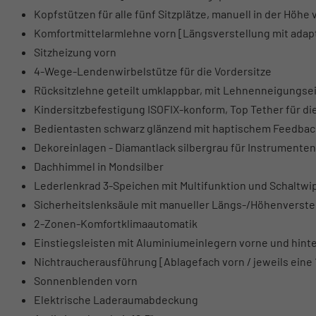
Kopfstützen für alle fünf Sitzplätze, manuell in der Höhe 
Komfortmittelarmlehne vorn [Längsverstellung mit adapt
Sitzheizung vorn
4-Wege-Lendenwirbelstütze für die Vordersitze
Rücksitzlehne geteilt umklappbar, mit Lehnenneigungse
Kindersitzbefestigung ISOFIX-konform, Top Tether für di
Bedientasten schwarz glänzend mit haptischem Feedback
Dekoreinlagen - Diamantlack silbergrau für Instrumenten
Dachhimmel in Mondsilber
Lederlenkrad 3-Speichen mit Multifunktion und Schaltw
Sicherheitslenksäule mit manueller Längs-/Höhenverste
2-Zonen-Komfortklimaautomatik
Einstiegsleisten mit Aluminiumeinlegern vorne und hint
Nichtraucherausführung [Ablagefach vorn / jeweils eine 
Sonnenblenden vorn
Elektrische Laderaumabdeckung