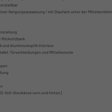
verstellbar
iver Neigungsanpassung / mit Staufach unter der Mittelarmleh
instellung
e Rücksitzbank
 und Aluminiumoptik Interieur
tafel, Türverkleidungen und Mittelkonsole
ippen
llung
en
12-Volt-Steckdose vorn und hinten]