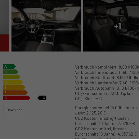
+1
Verbrauch kombiniert:
8,80 l/100
Verbrauch Innenstadt:
11,50 l/10
Verbrauch Stadtrand:
8,90 l/100k
Verbrauch Landstraße:
7,40 l/10
Verbrauch Autobahn:
9,10 l/100k
CO
-Emissionen:
231,00 g/km
2
CO
-Klasse:
G
2
Energiekosten bei 15.000 km pro
Download
Jahr:
2.125,20 €
CO2 Kosten (niedrig)
(Kosten
:
2.079,- €
Durchschnitt 10 Jahre)
CO2 Kosten (mittel)
(Kosten
:
4.937,62 €
Durchschnitt 10 Jahre)