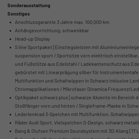
Sonderausstattung
Sonstiges
Anschlussgarantie 3 Jahre max. 100.000 km
Anhängevorrichtung, schwenkbar
Head-up Display
S line Sportpaket [Einstiegsleisten mit Aluminiumeinleger
suspension sport / Sportsitze vorn elektrisch einstellba
und Fußstütze aus Edelstahl / Ladekantenschutz aus Ede
gebürstet mit Linearprägung silber für Instrumententafe
Multifunktion und Schaltwippen in Schwarz inklusive Len
Chromapplikationen / Mikrofaser Dinamica Frequenz/Led
Optikpaket schwarz plus [schwarze Akzente im Bereich de
Stoßfänger vorn und hinten / Singleframe-Maske in Schwa
Lederlenkrad 3-Speichen mit Multifunktion, Schaltwipp
Räder Audi Sport, Vielspeichen S-Design, schwarz metalli
Bang & Olufsen Premium Soundsystem mit 3D-Klang [17 