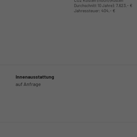
CO2 Kosten (hoch)
(Kosten
:
7.623,- €
Durchschnitt 10 Jahre)
Jahressteuer:
404,- €
Innenausstattung
auf Anfrage