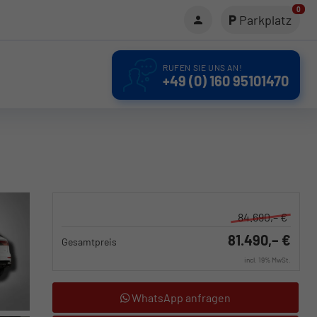
0
Parkplatz
RUFEN SIE UNS AN!
+49 (0) 160 95101470
84.690,– €
81.490,– €
Gesamtpreis
incl. 19% MwSt.
WhatsApp anfragen