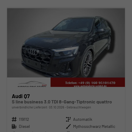
ab 839,– € mtl.
Audi Q7
S line business 3.0 TDI 8-Gang-Tiptronic quattro
unverbindliche Lieferzeit:
03.10.2026
Gebrauchtwagen
Fahrzeugnr.
119112
Getriebe
Automatik
Kraftstoff
Diesel
Außenfarbe
Mythosschwarz Metallic