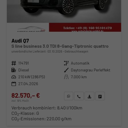
Audi Q7
S line business 3.0 TDI 8-Gang-Tiptronic quattro
unverbindliche Lieferzeit:
03.10.2026
Gebrauchtwagen
Fahrzeugnr.
114791
Getriebe
Automatik
Kraftstoff
Diesel
Außenfarbe
Daytonagrau Perleffekt
Leistung
210 kW (286 PS)
Kilometerstand
7.000 km
27.04.2026
82.570,– €
WhatsApp anfragen
Wir rufen Sie an
Fahrzeugexposé (PDF)
Fahrzeug parken
incl. 19% MwSt.
Verbrauch kombiniert:
8,40 l/100km
CO
-Klasse:
G
2
CO
-Emissionen:
220,00 g/km
2