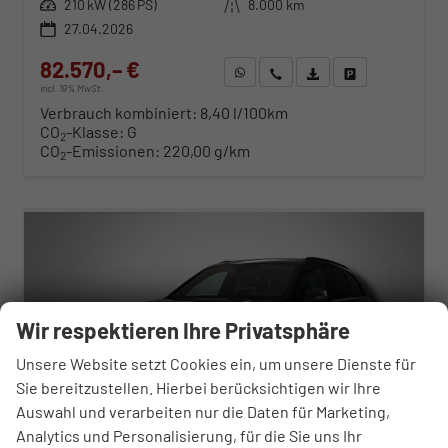
Leistung
210 kW (286 PS)
Kilometerstand
8.000 km
27.04.2026
82.570,– €
WhatsApp anfragen
Wir rufen Sie an
Fahrzeugexposé (PDF)
Fahrzeug parken
incl. 19% MwSt.
Verbrauch kombiniert:
8,40 l/100km
CO
-Klasse:
G
2
CO
-Emissionen:
220,00 g/km
2
ab 843,– € mtl.
Wir respektieren Ihre Privatsphäre
Unsere Website setzt Cookies ein, um unsere Dienste für
Sie bereitzustellen. Hierbei berücksichtigen wir Ihre
Auswahl und verarbeiten nur die Daten für Marketing,
Analytics und Personalisierung, für die Sie uns Ihr