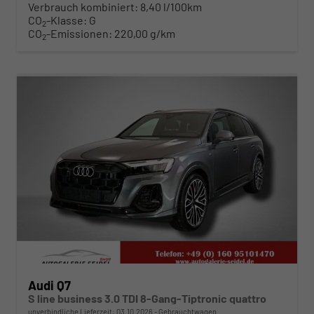
Verbrauch kombiniert:
8,40 l/100km
CO
-Klasse:
G
2
CO
-Emissionen:
220,00 g/km
2
ab 839,– € mtl.
Audi Q7
S line business 3.0 TDI 8-Gang-Tiptronic quattro
unverbindliche Lieferzeit:
03.10.2026
Gebrauchtwagen