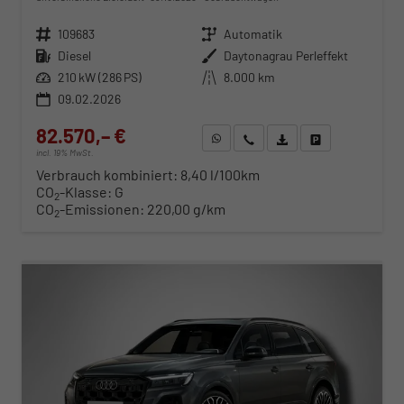
Fahrzeugnr.
109683
Getriebe
Automatik
Kraftstoff
Diesel
Außenfarbe
Daytonagrau Perleffekt
Leistung
210 kW (286 PS)
Kilometerstand
8.000 km
09.02.2026
82.570,– €
WhatsApp anfragen
Wir rufen Sie an
Fahrzeugexposé (PDF)
Fahrzeug parken
incl. 19% MwSt.
Verbrauch kombiniert:
8,40 l/100km
CO
-Klasse:
G
2
CO
-Emissionen:
220,00 g/km
2
ab 839,– € mtl.