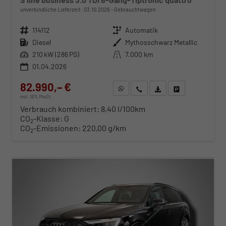
unverbindliche Lieferzeit:
03.10.2026
Gebrauchtwagen
Fahrzeugnr.
114112
Getriebe
Automatik
Kraftstoff
Diesel
Außenfarbe
Mythosschwarz Metallic
Leistung
210 kW (286 PS)
Kilometerstand
7.000 km
01.04.2026
82.990,– €
WhatsApp anfragen
Wir rufen Sie an
Fahrzeugexposé (PDF)
Fahrzeug parken
incl. 19% MwSt.
Verbrauch kombiniert:
8,40 l/100km
CO
-Klasse:
G
2
CO
-Emissionen:
220,00 g/km
2
ab 843,– € mtl.