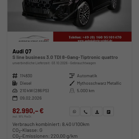
Audi Q7
S line business 3.0 TDI 8-Gang-Tiptronic quattro
unverbindliche Lieferzeit:
03.10.2026
Gebrauchtwagen
Fahrzeugnr.
114830
Getriebe
Automatik
Kraftstoff
Diesel
Außenfarbe
Mythosschwarz Metallic
Leistung
210 kW (286 PS)
Kilometerstand
5.000 km
09.02.2026
82.990,– €
WhatsApp anfragen
Wir rufen Sie an
Fahrzeugexposé (PDF)
Fahrzeug parken
incl. 19% MwSt.
Verbrauch kombiniert:
8,40 l/100km
CO
-Klasse:
G
2
CO
-Emissionen:
220,00 g/km
2