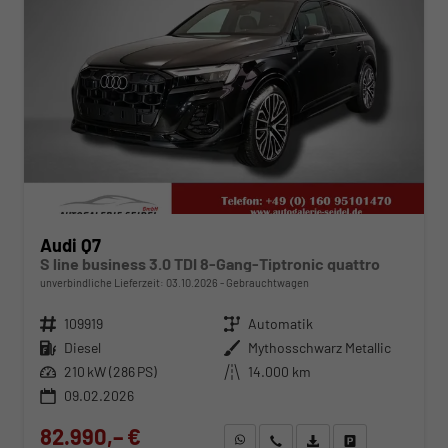
Audi Q7
S line business 3.0 TDI 8-Gang-Tiptronic quattro
unverbindliche Lieferzeit:
03.10.2026
Gebrauchtwagen
Fahrzeugnr.
109919
Getriebe
Automatik
Kraftstoff
Diesel
Außenfarbe
Mythosschwarz Metallic
Leistung
210 kW (286 PS)
Kilometerstand
14.000 km
09.02.2026
82.990,– €
WhatsApp anfragen
Wir rufen Sie an
Fahrzeugexposé (PDF)
Fahrzeug parken