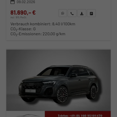
09.02.2026
81.690,– €
WhatsApp anfragen
Wir rufen Sie an
Fahrzeugexposé (PDF)
Fahrzeug parken
incl. 19% MwSt.
Verbrauch kombiniert:
8,40 l/100km
CO
-Klasse:
G
2
CO
-Emissionen:
220,00 g/km
2
ab 830,– € mtl.