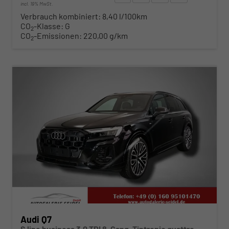
incl. 19% MwSt.
Verbrauch kombiniert:
8,40 l/100km
CO
-Klasse:
G
2
CO
-Emissionen:
220,00 g/km
2
ab 843,– € mtl.
Audi Q7
S line business 3.0 TDI 8-Gang-Tiptronic quattro