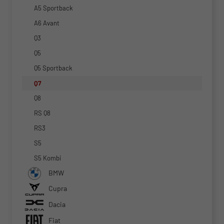
A5 Sportback
A6 Avant
Q3
Q5
Q5 Sportback
Q7
Q8
RS Q8
RS3
S5
S5 Kombi
BMW
Cupra
Dacia
Fiat