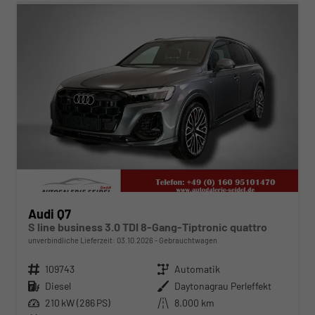
Audi Q7
S line business 3.0 TDI 8-Gang-Tiptronic quattro
unverbindliche Lieferzeit:
03.10.2026
Gebrauchtwagen
Fahrzeugnr.
109743
Getriebe
Automatik
Kraftstoff
Diesel
Außenfarbe
Daytonagrau Perleffekt
Leistung
210 kW (286 PS)
Kilometerstand
8.000 km