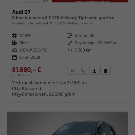
Audi Q7
S line business 3.0 TDI 8-Gang-Tiptronic quattro
unverbindliche Lieferzeit:
03.10.2026
Gebrauchtwagen
Fahrzeugnr.
114828
Getriebe
Automatik
Kraftstoff
Diesel
Außenfarbe
Daytonagrau Perleffekt
Leistung
210 kW (286 PS)
Kilometerstand
7.000 km
27.04.2026
81.690,– €
WhatsApp anfragen
Wir rufen Sie an
Fahrzeugexposé (PDF)
Fahrzeug parken
incl. 19% MwSt.
Verbrauch kombiniert:
8,40 l/100km
CO
-Klasse:
G
2
CO
-Emissionen:
220,00 g/km
2
ab 830,– € mtl.