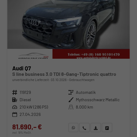
Audi Q7
S line business 3.0 TDI 8-Gang-Tiptronic quattro
unverbindliche Lieferzeit:
03.10.2026
Gebrauchtwagen
Fahrzeugnr.
119129
Getriebe
Automatik
Kraftstoff
Diesel
Außenfarbe
Mythosschwarz Metallic
Leistung
210 kW (286 PS)
Kilometerstand
8.000 km
27.04.2026
81.690,– €
WhatsApp anfragen
Wir rufen Sie an
Fahrzeugexposé (PDF)
Fahrzeug parken
incl. 19% MwSt.