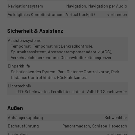
Navigationssystem
Navigation, Navigation per Audio
Volldigitales Kombiinstrument (Virtual Cockpit)
vorhanden
Sicherheit & Assistenz
Assistenzsysteme
Tempomat, Tempomat mit Lenkradkontrolle,
Spurhalteassistent, Abstandstempomat adaptiv (ACC),
Verkehrzeichenerkennung, Geschwindigkeitsbegrenzer
Einparkhilfe
Selbstlenkendes System, Park Distance Control vorne, Park
Distance Control hinten, Rückfahrkamera
Lichttechnik
LED-Scheinwerfer, Fernlichtassistent, Voll-LED Scheinwerfer
Außen
Anhängerkupplung
Schwenkbar
Dachausführung
Panoramadach, Schiebe-Hebedach
Dachreling
vorhanden