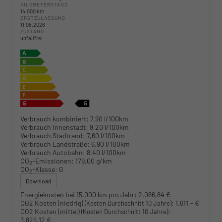
KILOMETERSTAND
14.000 km
ERSTZULASSUNG
11.06.2026
ZUSTAND
unfallfrei
Verbrauch kombiniert:
7,90 l/100km
Verbrauch Innenstadt:
9,20 l/100km
Verbrauch Stadtrand:
7,60 l/100km
Verbrauch Landstraße:
6,90 l/100km
Verbrauch Autobahn:
8,40 l/100km
CO
-Emissionen:
179,00 g/km
2
CO
-Klasse:
G
2
Download
Energiekosten bei 15.000 km pro Jahr:
2.066,64 €
CO2 Kosten (niedrig)
:
1.611,- €
(Kosten Durchschnitt 10 Jahre)
CO2 Kosten (mittel)
:
(Kosten Durchschnitt 10 Jahre)
3.826,12 €