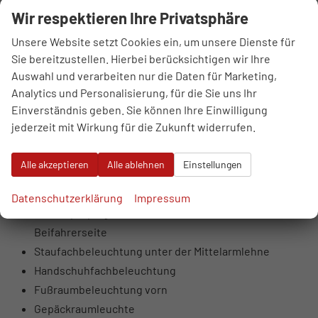
LED-Scheinwerfer
Wir respektieren Ihre Privatsphäre
LED-Heckleuchten
Außenspiegelgehäuse in Wagenfarbe
Unsere Website setzt Cookies ein, um unsere Dienste für
Sie bereitzustellen. Hierbei berücksichtigen wir Ihre
Wärmeschutz- und Akustikverglasung Frontscheibe
Auswahl und verarbeiten nur die Daten für Marketing,
Scheiben seitlich und hinten in
Analytics und Personalisierung, für die Sie uns Ihr
Wärmeschutzverglasung
Einverständnis geben. Sie können Ihre Einwilligung
Fensterzierleisten Aluminiumoptik
jederzeit mit Wirkung für die Zukunft widerrufen.
Modellkennzeichnung am Heck
Einstiegsleisten mit Aluminiumeinlegern vorn
Alle akzeptieren
Alle ablehnen
Einstellungen
LED-Dachmodul vorn und hinten, inklusive
Leseleuchten
Datenschutzerklärung
Impressum
Make-up-Spiegel, beleuchtet, für Fahrer- und
Beifahrerseite
Staufachbeleuchtung unter der Mittelarmlehne
Handschuhfachbeleuchtung
Fußraumbeleuchtung vorn
Gepäckraumleuchte