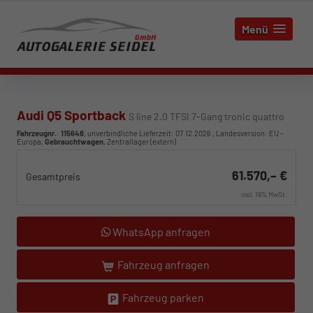
Menü
Audi Q5 Sportback
S line 2.0 TFSI 7-Gang tronic quattro
Fahrzeugnr.
:
115648
, unverbindliche Lieferzeit:
07.12.2026
, Landesversion: EU -
Europa,
Gebrauchtwagen
, Zentrallager (extern)
61.570,– €
Gesamtpreis
incl. 19% MwSt.
WhatsApp anfragen
Fahrzeug anfragen
Fahrzeug parken