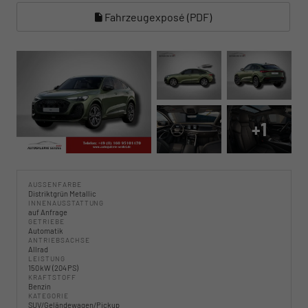
Fahrzeugexposé (PDF)
+1
AUSSENFARBE
Distriktgrün Metallic
INNENAUSSTATTUNG
auf Anfrage
GETRIEBE
Automatik
ANTRIEBSACHSE
Allrad
LEISTUNG
150 kW (204 PS)
KRAFTSTOFF
Benzin
KATEGORIE
SUV/Geländewagen/Pickup