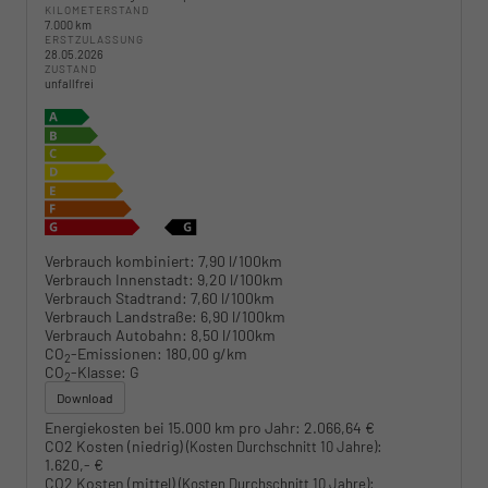
KILOMETERSTAND
7.000 km
ERSTZULASSUNG
28.05.2026
ZUSTAND
unfallfrei
Verbrauch kombiniert:
7,90 l/100km
Verbrauch Innenstadt:
9,20 l/100km
Verbrauch Stadtrand:
7,60 l/100km
Verbrauch Landstraße:
6,90 l/100km
Verbrauch Autobahn:
8,50 l/100km
CO
-Emissionen:
180,00 g/km
2
CO
-Klasse:
G
2
Download
Energiekosten bei 15.000 km pro Jahr:
2.066,64 €
CO2 Kosten (niedrig)
:
(Kosten Durchschnitt 10 Jahre)
1.620,- €
CO2 Kosten (mittel)
:
(Kosten Durchschnitt 10 Jahre)