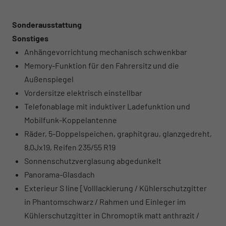
Sonderausstattung
Sonstiges
Anhängevorrichtung mechanisch schwenkbar
Memory-Funktion für den Fahrersitz und die
Außenspiegel
Vordersitze elektrisch einstellbar
Telefonablage mit induktiver Ladefunktion und
Mobilfunk-Koppelantenne
Räder, 5-Doppelspeichen, graphitgrau, glanzgedreht,
8,0Jx19, Reifen 235/55 R19
Sonnenschutzverglasung abgedunkelt
Panorama-Glasdach
Exterieur S line [Volllackierung / Kühlerschutzgitter
in Phantomschwarz / Rahmen und Einleger im
Kühlerschutzgitter in Chromoptik matt anthrazit /