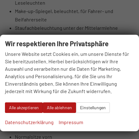
Leseleuchten
Make-up-Spiegel, beleuchtet, für Fahrer- und
Beifahrerseite
Staufachbeleuchtung unter der Mittelarmlehne
Handschuhfachbeleuchtung
Wir respektieren Ihre Privatsphäre
Fußraumbeleuchtung vorn
Gepäckraumleuchte
Unsere Website setzt Cookies ein, um unsere Dienste für
Sie bereitzustellen. Hierbei berücksichtigen wir Ihre
Vorfeldbeleuchtung Heckklappe
Auswahl und verarbeiten nur die Daten für Marketing,
Dekoreinlagen Laserstruktur schwarz für
Analytics und Personalisierung, für die Sie uns Ihr
Instrumententafel
Einverständnis geben. Sie können Ihre Einwilligung
Vordersitze manuell einstellbar (Sitzhöhe,
jederzeit mit Wirkung für die Zukunft widerrufen.
Sitzlängsposition und Lehnenneigung)
Interieurapplikationen Aluminiumoptik
Alle akzeptieren
Alle ablehnen
Einstellungen
Sitzmittelbahnen in Stoff Passage
Sitzseitenwangen und Kopfstützen in Stoff uni
Datenschutzerklärung
Impressum
schwarz
Normalsitze vorn