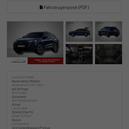
Fahrzeugexposé (PDF)
AUSSENFARBE
Navarrablau Metallic
INNENAUSSTATTUNG
auf Anfrage
GETRIEBE
Automatik
ANTRIEBSACHSE
Allrad
LEISTUNG
150 kW (204 PS)
KRAFTSTOFF
Benzin
KATEGORIE
SUV/Geländewagen/Pickup