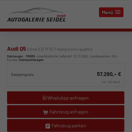
Menü
Audi Q5
S line 2.0 TFSI 7-Gang tronic quattro
Fahrzeugnr.
:
115655
, unverbindliche Lieferzeit:
21.11.2026
, Landesversion: EU -
Europa,
Gebrauchtwagen
57.290,– €
Gesamtpreis
incl. 19% MwSt.
WhatsApp anfragen
Fahrzeug anfragen
Fahrzeug parken