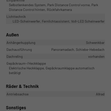
Einparkhilfe
Selbstlenkendes System, Park Distance Control vorne, Park
Distance Control hinten, Rückfahrkamera
Lichttechnik
LED-Scheinwerfer, Fernlichtassistent, Voll-LED Scheinwerfer
Außen
Anhängerkupplung
Schwenkbar
Dachausführung
Panoramadach, Schiebe-Hebedach
Dachreling
vorhanden
Gepäckraum-/Heckklappe
Elektrische Heckklappe, Gepäckraumklappe automatisch
betätigt
Räder & Technik
Antriebsachse
Allrad
Sonstiges