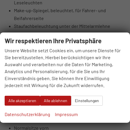
Leseleuchten
Make-up-Spiegel, beleuchtet, für Fahrer- und
Beifahrerseite
Staufachbeleuchtung unter der Mittelarmlehne
Handschuhfachbeleuchtung
Wir respektieren Ihre Privatsphäre
Fußraumbeleuchtung vorn
Gepäckraumleuchte
Unsere Website setzt Cookies ein, um unsere Dienste für
Sie bereitzustellen. Hierbei berücksichtigen wir Ihre
Vorfeldbeleuchtung Heckklappe
Auswahl und verarbeiten nur die Daten für Marketing,
Dekoreinlagen Laserstruktur schwarz für
Analytics und Personalisierung, für die Sie uns Ihr
Instrumententafel
Einverständnis geben. Sie können Ihre Einwilligung
Vordersitze manuell einstellbar (Sitzhöhe,
jederzeit mit Wirkung für die Zukunft widerrufen.
Sitzlängsposition und Lehnenneigung)
Interieurapplikationen Aluminiumoptik
Alle akzeptieren
Alle ablehnen
Einstellungen
Sitzmittelbahnen in Stoff Passage
Sitzseitenwangen und Kopfstützen in Stoff uni
Datenschutzerklärung
Impressum
schwarz
Normalsitze vorn