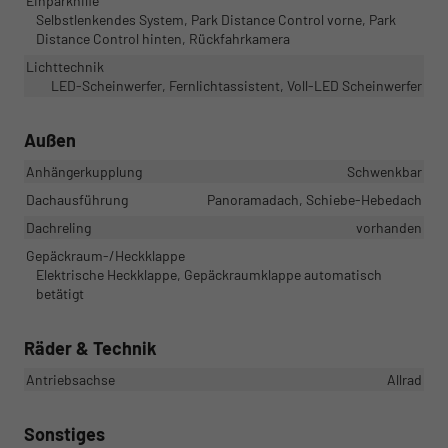
Einparkhilfe
Selbstlenkendes System, Park Distance Control vorne, Park
Distance Control hinten, Rückfahrkamera
Lichttechnik
LED-Scheinwerfer, Fernlichtassistent, Voll-LED Scheinwerfer
Außen
Anhängerkupplung
Schwenkbar
Dachausführung
Panoramadach, Schiebe-Hebedach
Dachreling
vorhanden
Gepäckraum-/Heckklappe
Elektrische Heckklappe, Gepäckraumklappe automatisch
betätigt
Räder & Technik
Antriebsachse
Allrad
Sonstiges