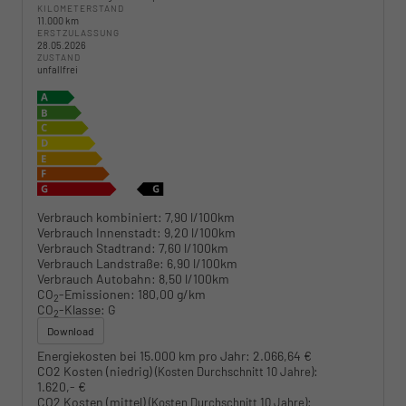
KILOMETERSTAND
11.000 km
ERSTZULASSUNG
28.05.2026
ZUSTAND
unfallfrei
Verbrauch kombiniert:
7,90 l/100km
Verbrauch Innenstadt:
9,20 l/100km
Verbrauch Stadtrand:
7,60 l/100km
Verbrauch Landstraße:
6,90 l/100km
Verbrauch Autobahn:
8,50 l/100km
CO
-Emissionen:
180,00 g/km
2
CO
-Klasse:
G
2
Download
Energiekosten bei 15.000 km pro Jahr:
2.066,64 €
CO2 Kosten (niedrig)
:
(Kosten Durchschnitt 10 Jahre)
1.620,- €
CO2 Kosten (mittel)
:
(Kosten Durchschnitt 10 Jahre)