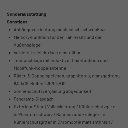
Sonderausstattung
Sonstiges
Anhängevorrichtung mechanisch schwenkbar
Memory-Funktion für den Fahrersitz und die
Außenspiegel
Vordersitze elektrisch einstellbar
Telefonablage mit induktiver Ladefunktion und
Mobilfunk-Koppelantenne
Räder, 5-Doppelspeichen, graphitgrau, glanzgedreht,
8,0Jx19, Reifen 235/55 R19
Sonnenschutzverglasung abgedunkelt
Panorama-Glasdach
Exterieur S line [Volllackierung / Kühlerschutzgitter
in Phantomschwarz / Rahmen und Einleger im
Kühlerschutzgitter in Chromoptik matt anthrazit /