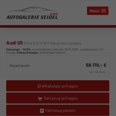
Menü
Audi Q5
S line 2.0 TFSI 7-Gang tronic quattro
Fahrzeugnr.
:
114314
, unverbindliche Lieferzeit:
28.12.2026
, Landesversion: EU -
Europa,
Gebrauchtwagen
, Zentrallager (extern)
58.170,– €
Gesamtpreis
incl. 19% MwSt.
WhatsApp anfragen
Fahrzeug anfragen
Fahrzeug parken