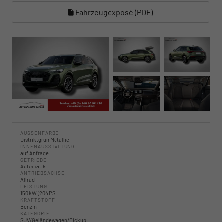
Fahrzeugexposé (PDF)
AUSSENFARBE
Distriktgrün Metallic
INNENAUSSTATTUNG
auf Anfrage
GETRIEBE
Automatik
ANTRIEBSACHSE
Allrad
LEISTUNG
150 kW (204 PS)
KRAFTSTOFF
Benzin
KATEGORIE
SUV/Geländewagen/Pickup