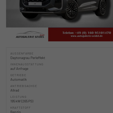
AUSSENFARBE
Daytonagrau Perleffekt
INNENAUSSTATTUNG
auf Anfrage
GETRIEBE
Automatik
ANTRIEBSACHSE
Allrad
LEISTUNG
195 kW (265 PS)
KRAFTSTOFF
Benzin