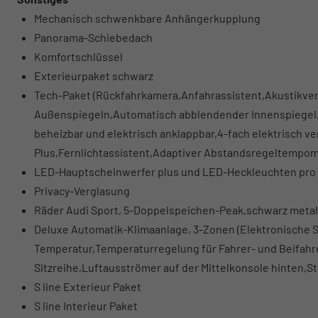
Mechanisch schwenkbare Anhängerkupplung
Panorama-Schiebedach
Komfortschlüssel
Exterieurpaket schwarz
Tech-Paket (Rückfahrkamera,Anfahrassistent,Akustikve
Außenspiegeln,Automatisch abblendender Innenspiegel,A
beheizbar und elektrisch anklappbar,4-fach elektrisch ve
Plus,Fernlichtassistent,Adaptiver Abstandsregeltempom
LED-Hauptscheinwerfer plus und LED-Heckleuchten pro
Privacy-Verglasung
Räder Audi Sport, 5-Doppelspeichen-Peak,schwarz metalli
Deluxe Automatik-Klimaanlage, 3-Zonen (Elektronische 
Temperatur,Temperaturregelung für Fahrer- und Beifahre
Sitzreihe,Luftausströmer auf der Mittelkonsole hinten,St
S line Exterieur Paket
S line Interieur Paket