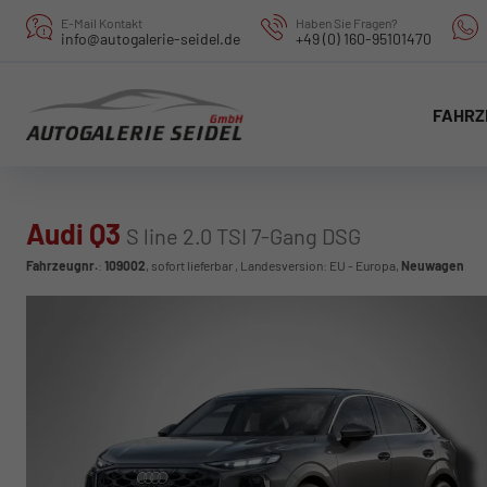
E-Mail Kontakt
Haben Sie Fragen?
info@autogalerie-seidel.de
+49 (0) 160-95101470
FAHRZ
Audi Q3
S line 2.0 TSI 7-Gang DSG
Fahrzeugnr.
:
109002
,
sofort lieferbar
, Landesversion: EU - Europa,
Neuwagen