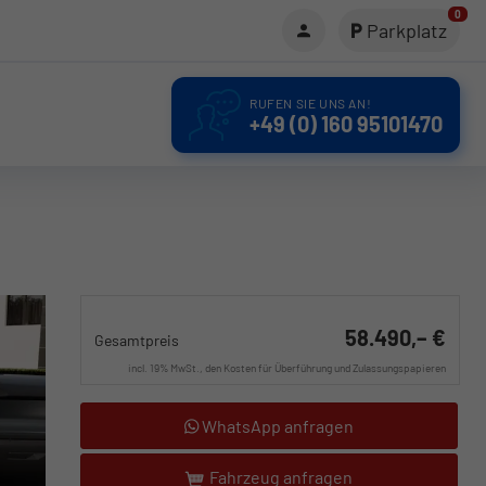
0
Parkplatz
RUFEN SIE UNS AN!
+49 (0) 160 95101470
58.490,– €
Gesamtpreis
incl. 19% MwSt., den Kosten für Überführung und Zulassungspapieren
WhatsApp anfragen
Fahrzeug anfragen