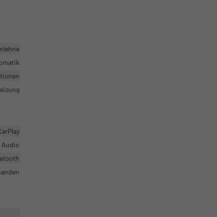
rmlehne
omatik
ktionen
heizung
CarPlay
r Audio
uetooth
handen