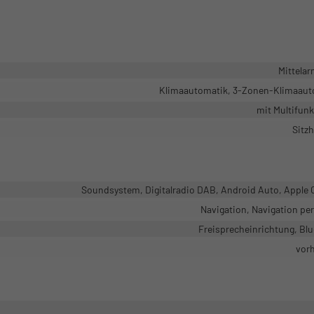
Mittela
Klimaautomatik, 3-Zonen-Klimaaut
mit Multifun
Sitz
Soundsystem, Digitalradio DAB, Android Auto, Apple 
Navigation, Navigation pe
Freisprecheinrichtung, Bl
vor