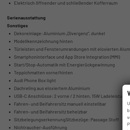
Elektrisch öffnender und schließender Kofferraum
Serienausstattung
Sonstiges
Dekoreinlage: Aluminium „Divergenz“, dunkel
Modellkennzeichnung hinten
Türleisten und Fensterumrandungen mit eloxierten Alu
Smartphoninterface und App Store Integration (MMI)
Start/Stop-Automatik mit Energierückgewinnung
Teppichmatten vorne/hinten
Audi Phone Box light
Dachreling aus eloxiertem Aluminium
USB-C Anschlüsse: 2 vorne / 2 hinten, 15W Ladeleistung
U
Fahren- und Beifahrersitz manuell einstellbar
b
Fahren- und Beifahrersitz beheizbar
v
SitzbelegungserkennungSitzbezüge: Passage Stoff
P
Nichtraucher-Ausführung