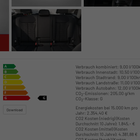
Verbrauch kombiniert:
9,00 l/10
Verbrauch Innenstadt:
10,50 l/10
Verbrauch Stadtrand:
9,00 l/100
Verbrauch Landstraße:
11,00 l/10
Verbrauch Autobahn:
12,00 l/100
CO
-Emissionen:
205,00 g/km
2
CO
-Klasse:
G
2
Energiekosten bei 15.000 km pro
Download
Jahr:
2.354,40 €
CO2 Kosten (niedrig)
(Kosten
:
1.845,- €
Durchschnitt 10 Jahre)
CO2 Kosten (mittel)
(Kosten
:
4.381,88 €
Durchschnitt 10 Jahre)
CO2 Kosten (hoch)
(Kosten