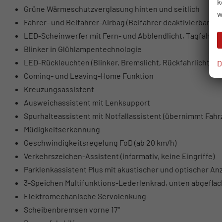
k
Grüne Wärmeschutzverglasung hinten und seitlich
w
Fahrer- und Beifahrer-Airbag (Beifahrer deaktivierbar)
LED-Scheinwerfer mit Fern- und Abblendlicht, Tagfahrlich
Blinker in Glühlampentechnologie
LED-Rückleuchten (Blinker, Bremslicht, Rückfahrlicht)
D
Coming- und Leaving-Home Funktion
Kreuzungsassistent
Ausweichassistent mit Lenksupport
Spurhalteassistent mit Notfallassistent (übernimmt Fahrz
Müdigkeitserkennung
Geschwindigkeitsregelung FoD (ab 20 km/h)
Verkehrszeichen-Assistent (informativ, keine Eingriffe)
Parklenkassistent Plus mit akustischer und optischer An
3-Speichen Multifunktions-Lederlenkrad, unten abgeflac
Elektromechanische Servolenkung
Scheibenbremsen vorne 17"