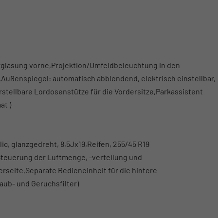
rglasung vorne,Projektion/Umfeldbeleuchtung in den
ußenspiegel: automatisch abblendend, elektrisch einstellbar,
rstellbare Lordosenstütze für die Vordersitze,Parkassistent
at )
c, glanzgedreht, 8,5Jx19,Reifen, 255/45 R19
Steuerung der Luftmenge, -verteilung und
rseite,Separate Bedieneinheit für die hintere
aub- und Geruchsfilter)