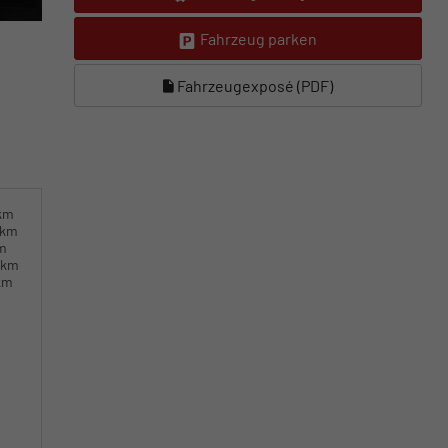
Fahrzeug parken
Fahrzeugexposé (PDF)
0km
0km
km
0km
km