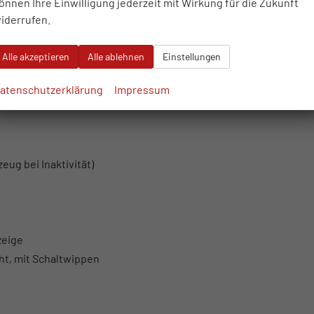
önnen Ihre Einwilligung jederzeit mit Wirkung für die Zukunft
iderrufen.
t, Positionslicht
Alle akzeptieren
Alle ablehnen
Einstellungen
atenschutzerklärung
Impressum
eug bei Inaktivität)
zeige
ht, mit Schaltwippen