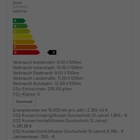
50 km
ZUSTAND
unfallfrei
Verbrauch kombiniert:
9,00 l/100km
Verbrauch Innenstadt:
10,50 l/100km
Verbrauch Stadtrand:
9,00 l/100km
Verbrauch Landstraße:
11,00 l/100km
Verbrauch Autobahn:
12,00 l/100km
CO
-Emissionen:
205,00 g/km
2
CO
-Klasse:
G
2
Download
Energiekosten bei 15.000 km pro Jahr:
2.354,40 €
CO2 Kosten (niedrig)
:
1.845,- €
(Kosten Durchschnitt 10 Jahre)
CO2 Kosten (mittel)
:
(Kosten Durchschnitt 10 Jahre)
4.381,88 €
CO2 Kosten (hoch)
:
6.765,- €
(Kosten Durchschnitt 10 Jahre)
Jahressteuer:
300,- €