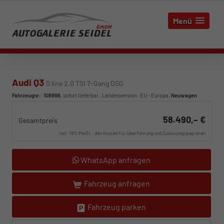
Menü
Audi Q3
S line 2.0 TSI 7-Gang DSG
Fahrzeugnr.
:
108996
,
sofort lieferbar
, Landesversion: EU - Europa,
Neuwagen
58.490,– €
Gesamtpreis
incl. 19% MwSt., den Kosten für Überführung und Zulassungspapieren
WhatsApp anfragen
Fahrzeug anfragen
Fahrzeug parken