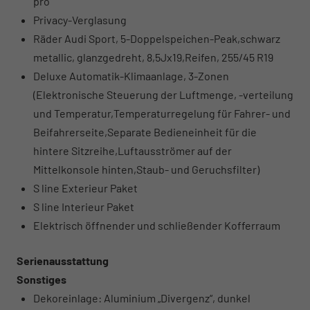
pro
Privacy-Verglasung
Räder Audi Sport, 5-Doppelspeichen-Peak,schwarz
metallic, glanzgedreht, 8,5Jx19,Reifen, 255/45 R19
Deluxe Automatik-Klimaanlage, 3-Zonen
(Elektronische Steuerung der Luftmenge, -verteilung
und Temperatur,Temperaturregelung für Fahrer- und
Beifahrerseite,Separate Bedieneinheit für die
hintere Sitzreihe,Luftausströmer auf der
Mittelkonsole hinten,Staub- und Geruchsfilter)
S line Exterieur Paket
S line Interieur Paket
Elektrisch öffnender und schließender Kofferraum
Serienausstattung
Sonstiges
Dekoreinlage: Aluminium „Divergenz“, dunkel