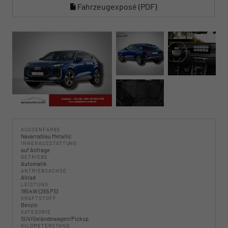
Fahrzeugexposé (PDF)
AUSSENFARBE
Navarrablau Metallic
INNENAUSSTATTUNG
auf Anfrage
GETRIEBE
Automatik
ANTRIEBSACHSE
Allrad
LEISTUNG
195 kW (265 PS)
KRAFTSTOFF
Benzin
KATEGORIE
SUV/Geländewagen/Pickup
KILOMETERSTAND