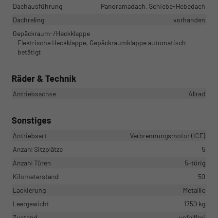
Dachausführung
Panoramadach, Schiebe-Hebedach
Dachreling
vorhanden
Gepäckraum-/Heckklappe
Elektrische Heckklappe, Gepäckraumklappe automatisch
betätigt
Räder & Technik
Antriebsachse
Allrad
Sonstiges
Antriebsart
Verbrennungsmotor (ICE)
Anzahl Sitzplätze
5
Anzahl Türen
5-türig
Kilometerstand
50
Lackierung
Metallic
Leergewicht
1750 kg
Zustand
unfallfrei