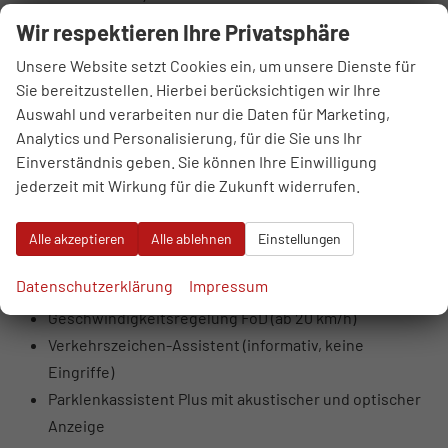
LED-Scheinwerfer mit Fern- und Abblendlicht,
Wir respektieren Ihre Privatsphäre
Tagfahrlicht, Positionslicht
Unsere Website setzt Cookies ein, um unsere Dienste für
Blinker in Glühlampentechnologie
Sie bereitzustellen. Hierbei berücksichtigen wir Ihre
LED-Rückleuchten (Blinker, Bremslicht,
Auswahl und verarbeiten nur die Daten für Marketing,
Rückfahrlicht)
Analytics und Personalisierung, für die Sie uns Ihr
Coming- und Leaving-Home Funktion
Einverständnis geben. Sie können Ihre Einwilligung
Kreuzungsassistent
jederzeit mit Wirkung für die Zukunft widerrufen.
Ausweichassistent mit Lenksupport
Spurhalteassistent mit Notfallassistent (übernimmt
Alle akzeptieren
Alle ablehnen
Einstellungen
Fahrzeug bei Inaktivität)
Datenschutzerklärung
Impressum
Müdigkeitserkennung
Geschwindigkeitsregelung FoD (ab 20 km/h)
Verkehrszeichen-Assistent (informativ, keine
Eingriffe)
Parklenkassistent Plus mit akustischer und optischer
Anzeige