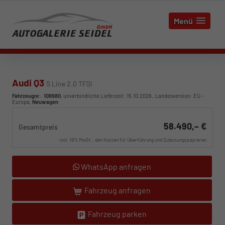
Menü
Audi Q3
S Line 2.0 TFSI
Fahrzeugnr.
:
108980
, unverbindliche Lieferzeit:
15.10.2026
, Landesversion: EU -
Europa,
Neuwagen
58.490,– €
Gesamtpreis
incl. 19% MwSt., den Kosten für Überführung und Zulassungspapieren
WhatsApp anfragen
Fahrzeug anfragen
Fahrzeug parken