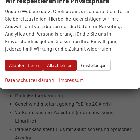
Wir respektieren Ihre Privatsphäre
deaktivierbar)
LED-Scheinwerfer mit Fern- und Abblendlicht,
Unsere Website setzt Cookies ein, um unsere Dienste für
Sie bereitzustellen. Hierbei berücksichtigen wir Ihre
Tagfahrlicht, Positionslicht
Auswahl und verarbeiten nur die Daten für Marketing,
Blinker in Glühlampentechnologie
Analytics und Personalisierung, für die Sie uns Ihr
LED-Rückleuchten (Blinker, Bremslicht,
Einverständnis geben. Sie können Ihre Einwilligung
Rückfahrlicht)
jederzeit mit Wirkung für die Zukunft widerrufen.
Coming- und Leaving-Home Funktion
Kreuzungsassistent
Alle akzeptieren
Alle ablehnen
Einstellungen
Ausweichassistent mit Lenksupport
Spurhalteassistent mit Notfallassistent (übernimmt
Datenschutzerklärung
Impressum
Fahrzeug bei Inaktivität)
Müdigkeitserkennung
Geschwindigkeitsregelung FoD (ab 20 km/h)
Verkehrszeichen-Assistent (informativ, keine
Eingriffe)
Parklenkassistent Plus mit akustischer und optischer
Anzeige