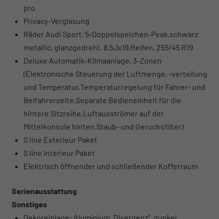
pro
Privacy-Verglasung
Räder Audi Sport, 5-Doppelspeichen-Peak,schwarz
metallic, glanzgedreht, 8,5Jx19,Reifen, 255/45 R19
Deluxe Automatik-Klimaanlage, 3-Zonen
(Elektronische Steuerung der Luftmenge, -verteilung
und Temperatur,Temperaturregelung für Fahrer- und
Beifahrerseite,Separate Bedieneinheit für die
hintere Sitzreihe,Luftausströmer auf der
Mittelkonsole hinten,Staub- und Geruchsfilter)
S line Exterieur Paket
S line Interieur Paket
Elektrisch öffnender und schließender Kofferraum
Serienausstattung
Sonstiges
Dekoreinlage: Aluminium „Divergenz“, dunkel