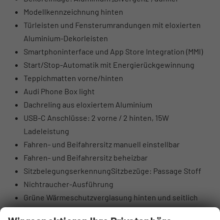
Modellkennzeichnung hinten
Türleisten und Fensterumrandungen mit eloxierten
Aluminium-Dekorleisten
Smartphoninterface und App Store Integration (MMI)
Start/Stop-Automatik mit Energierückgewinnung
Teppichmatten vorne/hinten
Audi Phone Box light
Dachreling aus eloxiertem Aluminium
USB-C Anschlüsse: 2 vorne / 2 hinten, 15W
Ladeleistung
Fahren- und Beifahrersitz manuell einstellbar
Fahren- und Beifahrersitz beheizbar
SitzbelegungserkennungSitzbezüge: Passage Stoff
Nichtraucher-Ausführung
Grüne Wärmeschutzverglasung hinten und seitlich
Fahrer- und Beifahrer-Airbag (Beifahrer