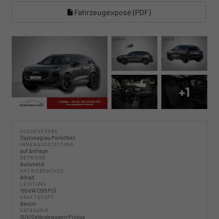
Fahrzeugexposé (PDF)
+1
AUSSENFARBE
Daytonagrau Perleffekt
INNENAUSSTATTUNG
auf Anfrage
GETRIEBE
Automatik
ANTRIEBSACHSE
Allrad
LEISTUNG
195 kW (265 PS)
KRAFTSTOFF
Benzin
KATEGORIE
SUV/Geländewagen/Pickup