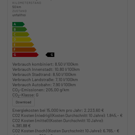
KILOMETERSTAND
50 km
ZUSTAND
unfallfrei
Verbrauch kombiniert:
8,50 l/100km
Verbrauch Innenstadt:
10,80 l/100km
Verbrauch Stadtrand:
8,50 l/100km
Verbrauch Landstraße:
7,10 l/100km
Verbrauch Autobahn:
7,90 l/100km
CO
-Emissionen:
205,00 g/km
2
CO
-Klasse:
G
2
Download
Energiekosten bei 15.000 km pro Jahr:
2.223,60 €
CO2 Kosten (niedrig)
:
1.845,- €
(Kosten Durchschnitt 10 Jahre)
CO2 Kosten (mittel)
:
(Kosten Durchschnitt 10 Jahre)
4.381,88 €
CO2 Kosten (hoch)
:
6.765,- €
(Kosten Durchschnitt 10 Jahre)