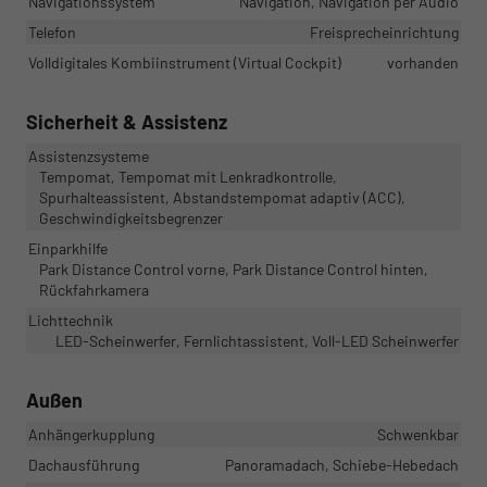
Navigationssystem
Navigation, Navigation per Audio
Telefon
Freisprecheinrichtung
Volldigitales Kombiinstrument (Virtual Cockpit)
vorhanden
Sicherheit & Assistenz
Assistenzsysteme
Tempomat, Tempomat mit Lenkradkontrolle,
Spurhalteassistent, Abstandstempomat adaptiv (ACC),
Geschwindigkeitsbegrenzer
Einparkhilfe
Park Distance Control vorne, Park Distance Control hinten,
Rückfahrkamera
Lichttechnik
LED-Scheinwerfer, Fernlichtassistent, Voll-LED Scheinwerfer
Außen
Anhängerkupplung
Schwenkbar
Dachausführung
Panoramadach, Schiebe-Hebedach