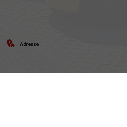
Adresse
Egerlandstrasse 42
84513 Töging am Inn