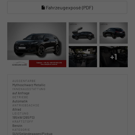
Fahrzeugexposé (PDF)
+1
AUSSENFARBE
Mythoschwarz Metallic
INNENAUSSTATTUNG
auf Anfrage
GETRIEBE
Automatik
ANTRIEBSACHSE
Allrad
LEISTUNG
195 kW (265 PS)
KRAFTSTOFF
Benzin
KATEGORIE
SUV/Geländewagen/Pickup