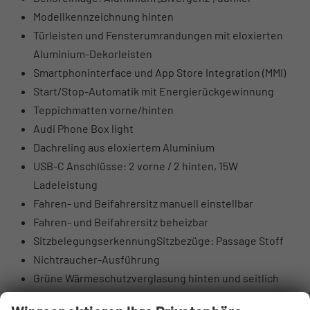
Modellkennzeichnung hinten
Türleisten und Fensterumrandungen mit eloxierten
Aluminium-Dekorleisten
Smartphoninterface und App Store Integration (MMI)
Start/Stop-Automatik mit Energierückgewinnung
Teppichmatten vorne/hinten
Audi Phone Box light
Dachreling aus eloxiertem Aluminium
USB-C Anschlüsse: 2 vorne / 2 hinten, 15W
Ladeleistung
Fahren- und Beifahrersitz manuell einstellbar
Fahren- und Beifahrersitz beheizbar
SitzbelegungserkennungSitzbezüge: Passage Stoff
Nichtraucher-Ausführung
Grüne Wärmeschutzverglasung hinten und seitlich
Fahrer- und Beifahrer-Airbag (Beifahrer