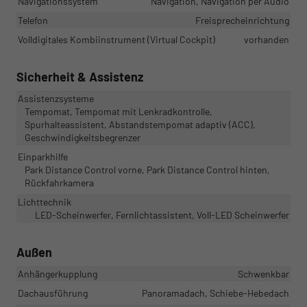
Navigationssystem
Navigation, Navigation per Audio
Telefon
Freisprecheinrichtung
Volldigitales Kombiinstrument (Virtual Cockpit)
vorhanden
Sicherheit & Assistenz
Assistenzsysteme
Tempomat, Tempomat mit Lenkradkontrolle,
Spurhalteassistent, Abstandstempomat adaptiv (ACC),
Geschwindigkeitsbegrenzer
Einparkhilfe
Park Distance Control vorne, Park Distance Control hinten,
Rückfahrkamera
Lichttechnik
LED-Scheinwerfer, Fernlichtassistent, Voll-LED Scheinwerfer
Außen
Anhängerkupplung
Schwenkbar
Dachausführung
Panoramadach, Schiebe-Hebedach