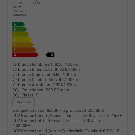
KILOMETERSTAND
50 km
ZUSTAND
unfallfrei
Verbrauch kombiniert:
8,50 l/100km
Verbrauch Innenstadt:
10,80 l/100km
Verbrauch Stadtrand:
8,50 l/100km
Verbrauch Landstraße:
7,10 l/100km
Verbrauch Autobahn:
7,90 l/100km
CO
-Emissionen:
205,00 g/km
2
CO
-Klasse:
G
2
Download
Energiekosten bei 15.000 km pro Jahr:
2.223,60 €
CO2 Kosten (niedrig)
:
1.845,- €
(Kosten Durchschnitt 10 Jahre)
CO2 Kosten (mittel)
:
(Kosten Durchschnitt 10 Jahre)
4.381,88 €
CO2 Kosten (hoch)
:
6.765,- €
(Kosten Durchschnitt 10 Jahre)