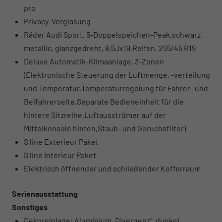
pro
Privacy-Verglasung
Räder Audi Sport, 5-Doppelspeichen-Peak,schwarz
metallic, glanzgedreht, 8,5Jx19,Reifen, 255/45 R19
Deluxe Automatik-Klimaanlage, 3-Zonen
(Elektronische Steuerung der Luftmenge, -verteilung
und Temperatur,Temperaturregelung für Fahrer- und
Beifahrerseite,Separate Bedieneinheit für die
hintere Sitzreihe,Luftausströmer auf der
Mittelkonsole hinten,Staub- und Geruchsfilter)
S line Exterieur Paket
S line Interieur Paket
Elektrisch öffnender und schließender Kofferraum
Serienausstattung
Sonstiges
Dekoreinlage: Aluminium „Divergenz“, dunkel