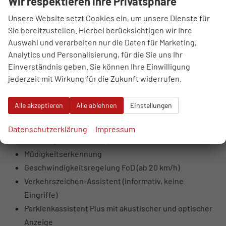
Wir respektieren Ihre Privatsphäre
deaktivierbar)
LED-Scheinwerfer mit Fern- und Abblendlicht,
Unsere Website setzt Cookies ein, um unsere Dienste für
Sie bereitzustellen. Hierbei berücksichtigen wir Ihre
Tagfahrlicht, Positionslicht
Auswahl und verarbeiten nur die Daten für Marketing,
Blinker in Glühlampentechnologie
Analytics und Personalisierung, für die Sie uns Ihr
LED-Rückleuchten (Blinker, Bremslicht,
Einverständnis geben. Sie können Ihre Einwilligung
Rückfahrlicht)
jederzeit mit Wirkung für die Zukunft widerrufen.
Coming- und Leaving-Home Funktion
Kreuzungsassistent
Alle akzeptieren
Alle ablehnen
Einstellungen
Ausweichassistent mit Lenksupport
Spurhalteassistent mit Notfallassistent (übernimmt
Datenschutzerklärung
Impressum
Fahrzeug bei Inaktivität)
Müdigkeitserkennung
Geschwindigkeitsregelung FoD (ab 20 km/h)
Verkehrszeichen-Assistent (informativ, keine
Eingriffe)
Parklenkassistent Plus mit akustischer und optischer
Anzeige