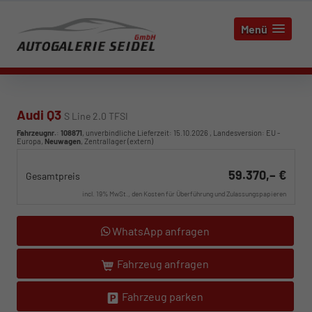
Menü
Audi Q3
S Line 2.0 TFSI
Fahrzeugnr.
:
108871
, unverbindliche Lieferzeit:
15.10.2026
, Landesversion: EU -
Europa,
Neuwagen
, Zentrallager (extern)
59.370,– €
Gesamtpreis
incl. 19% MwSt., den Kosten für Überführung und Zulassungspapieren
WhatsApp anfragen
Fahrzeug anfragen
Fahrzeug parken