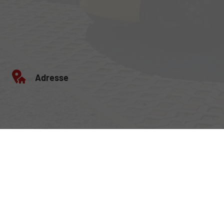
Adresse
Egerlandstrasse 42
84513 Töging am Inn