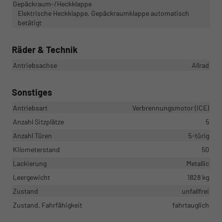
Gepäckraum-/Heckklappe
Elektrische Heckklappe, Gepäckraumklappe automatisch
betätigt
Räder & Technik
Antriebsachse
Allrad
Sonstiges
Antriebsart
Verbrennungsmotor (ICE)
Anzahl Sitzplätze
5
Anzahl Türen
5-türig
Kilometerstand
50
Lackierung
Metallic
Leergewicht
1828 kg
Zustand
unfallfrei
Zustand, Fahrfähigkeit
fahrtauglich