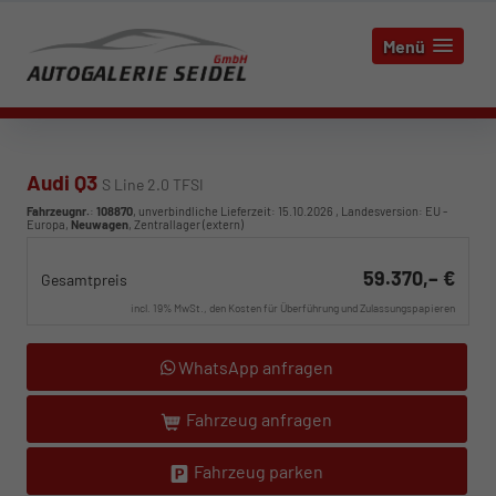
Menü
Audi Q3
S Line 2.0 TFSI
Fahrzeugnr.
:
108870
, unverbindliche Lieferzeit:
15.10.2026
, Landesversion: EU -
Europa,
Neuwagen
, Zentrallager (extern)
59.370,– €
Gesamtpreis
incl. 19% MwSt., den Kosten für Überführung und Zulassungspapieren
WhatsApp anfragen
Fahrzeug anfragen
Fahrzeug parken