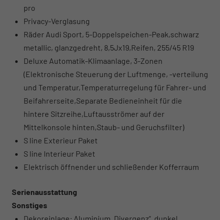
pro
Privacy-Verglasung
Räder Audi Sport, 5-Doppelspeichen-Peak,schwarz
metallic, glanzgedreht, 8,5Jx19,Reifen, 255/45 R19
Deluxe Automatik-Klimaanlage, 3-Zonen
(Elektronische Steuerung der Luftmenge, -verteilung
und Temperatur,Temperaturregelung für Fahrer- und
Beifahrerseite,Separate Bedieneinheit für die
hintere Sitzreihe,Luftausströmer auf der
Mittelkonsole hinten,Staub- und Geruchsfilter)
S line Exterieur Paket
S line Interieur Paket
Elektrisch öffnender und schließender Kofferraum
Serienausstattung
Sonstiges
Dekoreinlage: Aluminium „Divergenz“, dunkel