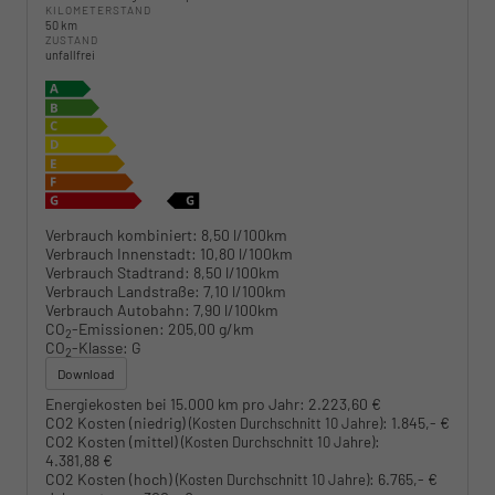
KILOMETERSTAND
50 km
ZUSTAND
unfallfrei
Verbrauch kombiniert:
8,50 l/100km
Verbrauch Innenstadt:
10,80 l/100km
Verbrauch Stadtrand:
8,50 l/100km
Verbrauch Landstraße:
7,10 l/100km
Verbrauch Autobahn:
7,90 l/100km
CO
-Emissionen:
205,00 g/km
2
CO
-Klasse:
G
2
Download
Energiekosten bei 15.000 km pro Jahr:
2.223,60 €
CO2 Kosten (niedrig)
:
1.845,- €
(Kosten Durchschnitt 10 Jahre)
CO2 Kosten (mittel)
:
(Kosten Durchschnitt 10 Jahre)
4.381,88 €
CO2 Kosten (hoch)
:
6.765,- €
(Kosten Durchschnitt 10 Jahre)