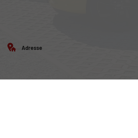
Adresse
Egerlandstrasse 42
84513 Töging am Inn