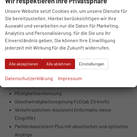
Wir respektieren Ihre Privatsphäre
deaktivierbar)
LED-Scheinwerfer mit Fern- und Abblendlicht,
Unsere Website setzt Cookies ein, um unsere Dienste für
Sie bereitzustellen. Hierbei berücksichtigen wir Ihre
Tagfahrlicht, Positionslicht
Auswahl und verarbeiten nur die Daten für Marketing,
Blinker in Glühlampentechnologie
Analytics und Personalisierung, für die Sie uns Ihr
LED-Rückleuchten (Blinker, Bremslicht,
Einverständnis geben. Sie können Ihre Einwilligung
Rückfahrlicht)
jederzeit mit Wirkung für die Zukunft widerrufen.
Coming- und Leaving-Home Funktion
Kreuzungsassistent
Alle akzeptieren
Alle ablehnen
Einstellungen
Ausweichassistent mit Lenksupport
Spurhalteassistent mit Notfallassistent (übernimmt
Datenschutzerklärung
Impressum
Fahrzeug bei Inaktivität)
Müdigkeitserkennung
Geschwindigkeitsregelung FoD (ab 20 km/h)
Verkehrszeichen-Assistent (informativ, keine
Eingriffe)
Parklenkassistent Plus mit akustischer und optischer
Anzeige