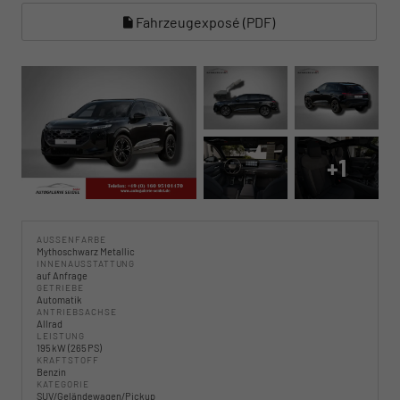
Fahrzeugexposé (PDF)
+1
AUSSENFARBE
Mythoschwarz Metallic
INNENAUSSTATTUNG
auf Anfrage
GETRIEBE
Automatik
ANTRIEBSACHSE
Allrad
LEISTUNG
195 kW (265 PS)
KRAFTSTOFF
Benzin
KATEGORIE
SUV/Geländewagen/Pickup