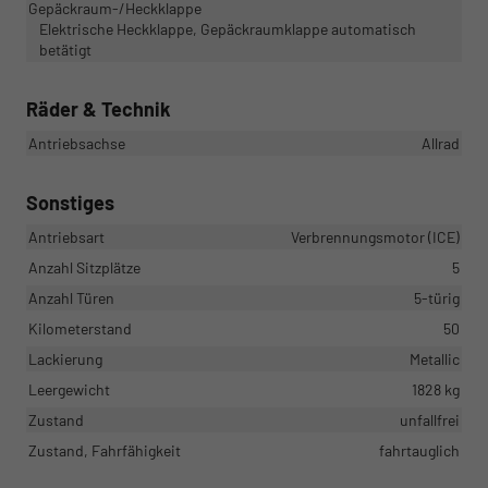
Gepäckraum-/Heckklappe
Elektrische Heckklappe, Gepäckraumklappe automatisch
betätigt
Räder & Technik
Antriebsachse
Allrad
Sonstiges
Antriebsart
Verbrennungsmotor (ICE)
Anzahl Sitzplätze
5
Anzahl Türen
5-türig
Kilometerstand
50
Lackierung
Metallic
Leergewicht
1828 kg
Zustand
unfallfrei
Zustand, Fahrfähigkeit
fahrtauglich