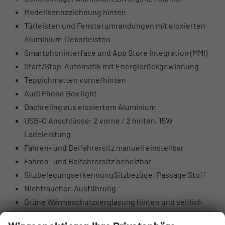
Modellkennzeichnung hinten
Türleisten und Fensterumrandungen mit eloxierten
Aluminium-Dekorleisten
Smartphoninterface und App Store Integration (MMI)
Start/Stop-Automatik mit Energierückgewinnung
Teppichmatten vorne/hinten
Audi Phone Box light
Dachreling aus eloxiertem Aluminium
USB-C Anschlüsse: 2 vorne / 2 hinten, 15W
Ladeleistung
Fahren- und Beifahrersitz manuell einstellbar
Fahren- und Beifahrersitz beheizbar
SitzbelegungserkennungSitzbezüge: Passage Stoff
Nichtraucher-Ausführung
Grüne Wärmeschutzverglasung hinten und seitlich
Fahrer- und Beifahrer-Airbag (Beifahrer