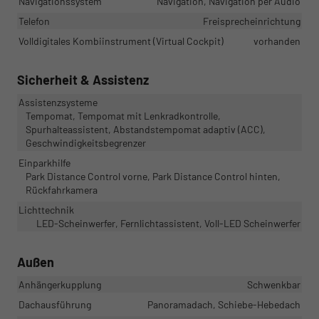
Navigationssystem
Navigation, Navigation per Audio
Telefon
Freisprecheinrichtung
Volldigitales Kombiinstrument (Virtual Cockpit)
vorhanden
Sicherheit & Assistenz
Assistenzsysteme
Tempomat, Tempomat mit Lenkradkontrolle,
Spurhalteassistent, Abstandstempomat adaptiv (ACC),
Geschwindigkeitsbegrenzer
Einparkhilfe
Park Distance Control vorne, Park Distance Control hinten,
Rückfahrkamera
Lichttechnik
LED-Scheinwerfer, Fernlichtassistent, Voll-LED Scheinwerfer
Außen
Anhängerkupplung
Schwenkbar
Dachausführung
Panoramadach, Schiebe-Hebedach