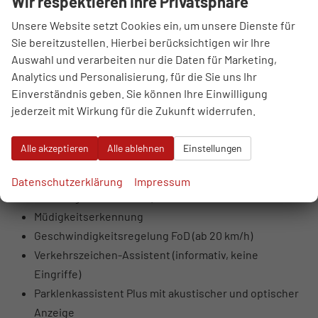
Wir respektieren Ihre Privatsphäre
deaktivierbar)
LED-Scheinwerfer mit Fern- und Abblendlicht,
Unsere Website setzt Cookies ein, um unsere Dienste für
Sie bereitzustellen. Hierbei berücksichtigen wir Ihre
Tagfahrlicht, Positionslicht
Auswahl und verarbeiten nur die Daten für Marketing,
Blinker in Glühlampentechnologie
Analytics und Personalisierung, für die Sie uns Ihr
LED-Rückleuchten (Blinker, Bremslicht,
Einverständnis geben. Sie können Ihre Einwilligung
Rückfahrlicht)
jederzeit mit Wirkung für die Zukunft widerrufen.
Coming- und Leaving-Home Funktion
Kreuzungsassistent
Alle akzeptieren
Alle ablehnen
Einstellungen
Ausweichassistent mit Lenksupport
Spurhalteassistent mit Notfallassistent (übernimmt
Datenschutzerklärung
Impressum
Fahrzeug bei Inaktivität)
Müdigkeitserkennung
Geschwindigkeitsregelung FoD (ab 20 km/h)
Verkehrszeichen-Assistent (informativ, keine
Eingriffe)
Parklenkassistent Plus mit akustischer und optischer
Anzeige