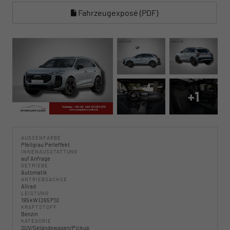
Fahrzeugexposé (PDF)
+1
AUSSENFARBE
Pfeilgrau Perleffekt
INNENAUSSTATTUNG
auf Anfrage
GETRIEBE
Automatik
ANTRIEBSACHSE
Allrad
LEISTUNG
195 kW (265 PS)
KRAFTSTOFF
Benzin
KATEGORIE
SUV/Geländewagen/Pickup