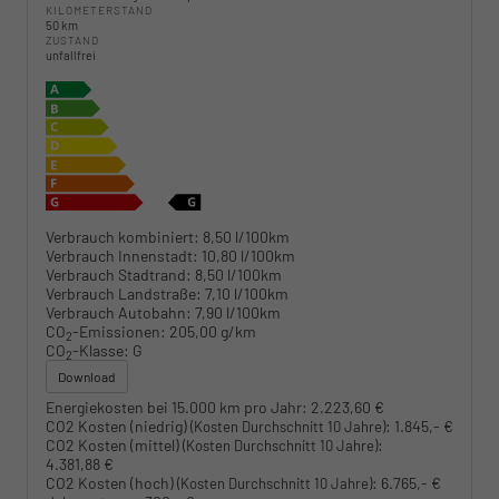
KILOMETERSTAND
50 km
ZUSTAND
unfallfrei
Verbrauch kombiniert:
8,50 l/100km
Verbrauch Innenstadt:
10,80 l/100km
Verbrauch Stadtrand:
8,50 l/100km
Verbrauch Landstraße:
7,10 l/100km
Verbrauch Autobahn:
7,90 l/100km
CO
-Emissionen:
205,00 g/km
2
CO
-Klasse:
G
2
Download
Energiekosten bei 15.000 km pro Jahr:
2.223,60 €
CO2 Kosten (niedrig)
:
1.845,- €
(Kosten Durchschnitt 10 Jahre)
CO2 Kosten (mittel)
:
(Kosten Durchschnitt 10 Jahre)
4.381,88 €
CO2 Kosten (hoch)
:
6.765,- €
(Kosten Durchschnitt 10 Jahre)