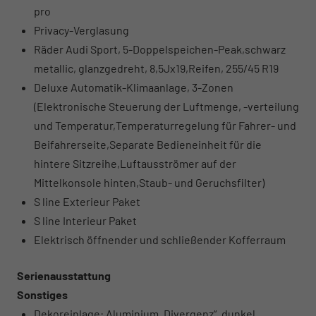
pro
Privacy-Verglasung
Räder Audi Sport, 5-Doppelspeichen-Peak,schwarz
metallic, glanzgedreht, 8,5Jx19,Reifen, 255/45 R19
Deluxe Automatik-Klimaanlage, 3-Zonen
(Elektronische Steuerung der Luftmenge, -verteilung
und Temperatur,Temperaturregelung für Fahrer- und
Beifahrerseite,Separate Bedieneinheit für die
hintere Sitzreihe,Luftausströmer auf der
Mittelkonsole hinten,Staub- und Geruchsfilter)
S line Exterieur Paket
S line Interieur Paket
Elektrisch öffnender und schließender Kofferraum
Serienausstattung
Sonstiges
Dekoreinlage: Aluminium „Divergenz“, dunkel