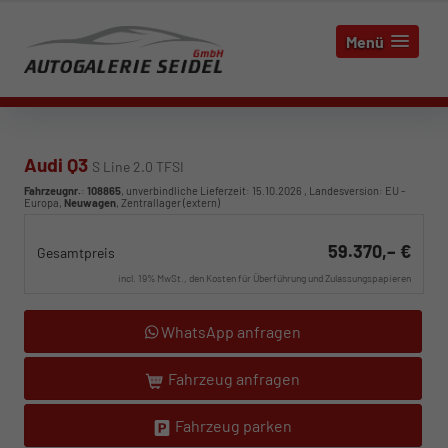
Menü
Audi Q3
S Line 2.0 TFSI
Fahrzeugnr.
:
108865
, unverbindliche Lieferzeit:
15.10.2026
, Landesversion: EU -
Europa,
Neuwagen
, Zentrallager (extern)
59.370,– €
Gesamtpreis
incl. 19% MwSt., den Kosten für Überführung und Zulassungspapieren
WhatsApp anfragen
Fahrzeug anfragen
Fahrzeug parken