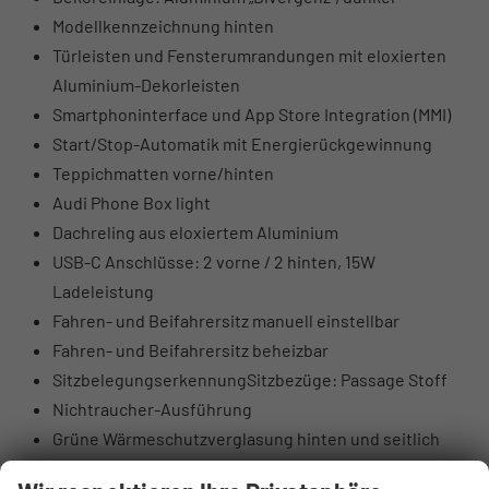
Modellkennzeichnung hinten
Türleisten und Fensterumrandungen mit eloxierten
Aluminium-Dekorleisten
Smartphoninterface und App Store Integration (MMI)
Start/Stop-Automatik mit Energierückgewinnung
Teppichmatten vorne/hinten
Audi Phone Box light
Dachreling aus eloxiertem Aluminium
USB-C Anschlüsse: 2 vorne / 2 hinten, 15W
Ladeleistung
Fahren- und Beifahrersitz manuell einstellbar
Fahren- und Beifahrersitz beheizbar
SitzbelegungserkennungSitzbezüge: Passage Stoff
Nichtraucher-Ausführung
Grüne Wärmeschutzverglasung hinten und seitlich
Fahrer- und Beifahrer-Airbag (Beifahrer