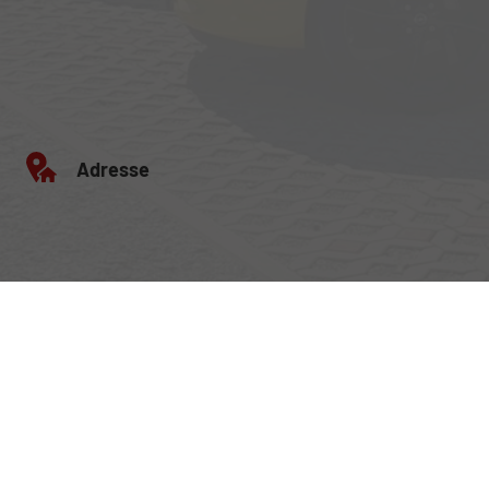
Adresse
Egerlandstrasse 42
84513 Töging am Inn