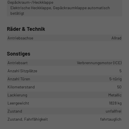
Gepäckraum-/Heckklappe
Elektrische Heckklappe, Gepäckraumklappe automatisch
betätigt
Räder & Technik
Antriebsachse
Allrad
Sonstiges
Antriebsart
Verbrennungsmotor (ICE)
Anzahl Sitzplätze
5
Anzahl Türen
5-türig
Kilometerstand
50
Lackierung
Metallic
Leergewicht
1828 kg
Zustand
unfallfrei
Zustand, Fahrfähigkeit
fahrtauglich