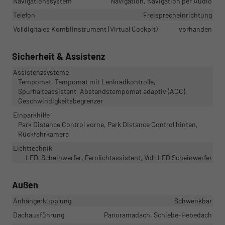
Navigationssystem
Navigation, Navigation per Audio
Telefon
Freisprecheinrichtung
Volldigitales Kombiinstrument (Virtual Cockpit)
vorhanden
Sicherheit & Assistenz
Assistenzsysteme
Tempomat, Tempomat mit Lenkradkontrolle,
Spurhalteassistent, Abstandstempomat adaptiv (ACC),
Geschwindigkeitsbegrenzer
Einparkhilfe
Park Distance Control vorne, Park Distance Control hinten,
Rückfahrkamera
Lichttechnik
LED-Scheinwerfer, Fernlichtassistent, Voll-LED Scheinwerfer
Außen
Anhängerkupplung
Schwenkbar
Dachausführung
Panoramadach, Schiebe-Hebedach