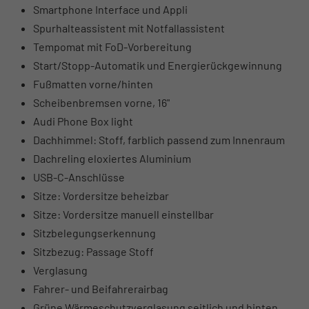
Smartphone Interface und Appli
Spurhalteassistent mit Notfallassistent
Tempomat mit FoD-Vorbereitung
Start/Stopp-Automatik und Energierückgewinnung
Fußmatten vorne/hinten
Scheibenbremsen vorne, 16"
Audi Phone Box light
Dachhimmel: Stoff, farblich passend zum Innenraum
Dachreling eloxiertes Aluminium
USB-C-Anschlüsse
Sitze: Vordersitze beheizbar
Sitze: Vordersitze manuell einstellbar
Sitzbelegungserkennung
Sitzbezug: Passage Stoff
Verglasung
Fahrer- und Beifahrerairbag
Grüne Wärmeschutzverglasung seitlich und hinten