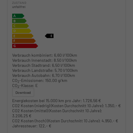
ZUSTAND
unfallfrei
Verbrauch kombiniert:
6,60 l/100km
Verbrauch Innenstadt:
8,50 l/100km
Verbrauch Stadtrand:
6,50 l/100km
Verbrauch Landstraße:
5,70 l/100km
Verbrauch Autobahn:
6,70 l/100km
CO
-Emissionen:
150,00 g/km
2
CO
-Klasse:
E
2
Download
Energiekosten bei 15.000 km pro Jahr:
1.726,56 €
CO2 Kosten (niedrig)
:
1.350,- €
(Kosten Durchschnitt 10 Jahre)
CO2 Kosten (mittel)
:
(Kosten Durchschnitt 10 Jahre)
3.206,25 €
CO2 Kosten (hoch)
:
4.950,- €
(Kosten Durchschnitt 10 Jahre)
Jahressteuer:
122,- €