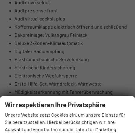
Audi drive select
Audi pre sense front
Audi virtual cockpit plus
Kofferraumklappe elektrisch öffnend und schließend
Dekoreinlage: Vulkangrau Feinlack
Deluxe 3-Zonen-Klimaautomatik
Digitaler Radioempfang
Elektromechanische Servolenkung
Elektrische Kindersicherung
Elektronische Wegfahrsperre
Erste-Hilfe-Set, Warndreieck, Warnweste
Müdigkeitserkennung mit Fahrerüberwachung
Kopfstützen vorne
Wir respektieren Ihre Privatsphäre
Glänzende Zierleisten
Unsere Website setzt Cookies ein, um unsere Dienste für
Scheinwerfer mit LED-Technologie
Sie bereitzustellen. Hierbei berücksichtigen wir Ihre
Scheinwerfer-Vorbereitung für weitere Funktionen
Auswahl und verarbeiten nur die Daten für Marketing,
Functions on Demand Vorbereitung