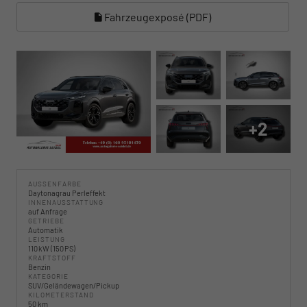
Fahrzeugexposé (PDF)
+2
AUSSENFARBE
Daytonagrau Perleffekt
INNENAUSSTATTUNG
auf Anfrage
GETRIEBE
Automatik
LEISTUNG
110 kW (150 PS)
KRAFTSTOFF
Benzin
KATEGORIE
SUV/Geländewagen/Pickup
KILOMETERSTAND
50 km