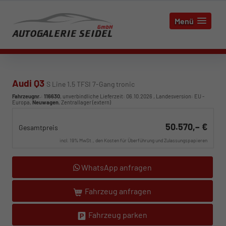
Menü
Audi Q3
S Line 1.5 TFSI 7-Gang tronic
Fahrzeugnr.
:
116630
, unverbindliche Lieferzeit:
06.10.2026
, Landesversion: EU -
Europa,
Neuwagen
, Zentrallager (extern)
50.570,– €
Gesamtpreis
incl. 19% MwSt., den Kosten für Überführung und Zulassungspapieren
WhatsApp anfragen
Fahrzeug anfragen
Fahrzeug parken