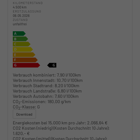
KILOMETERSTAND
4.500 km
ERSTZULASSUNG
06.05.2026
ZUSTAND
unfallfrei
Verbrauch kombiniert:
7,90 l/100km
Verbrauch Innenstadt:
10,70 l/100km
Verbrauch Stadtrand:
8,20 l/100km
Verbrauch Landstraße:
6,80 l/100km
Verbrauch Autobahn:
7,60 l/100km
CO
-Emissionen:
180,00 g/km
2
CO
-Klasse:
G
2
Download
Energiekosten bei 15.000 km pro Jahr:
2.066,64 €
CO2 Kosten (niedrig)
:
(Kosten Durchschnitt 10 Jahre)
1.620,- €
CO2 Kosten (mittel)
:
(Kosten Durchschnitt 10 Jahre)