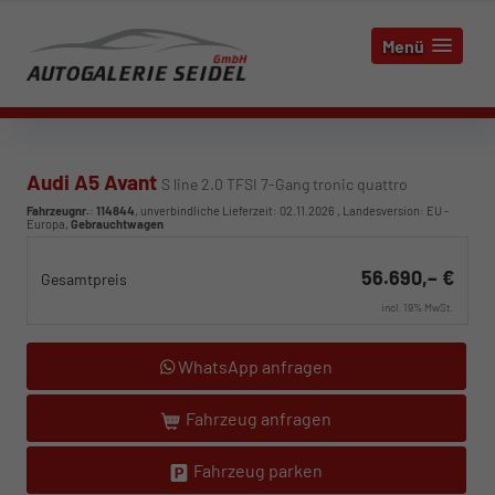
Menü
Audi A5 Avant
S line 2.0 TFSI 7-Gang tronic quattro
Fahrzeugnr.
:
114844
, unverbindliche Lieferzeit:
02.11.2026
, Landesversion: EU -
Europa,
Gebrauchtwagen
56.690,– €
Gesamtpreis
incl. 19% MwSt.
WhatsApp anfragen
Fahrzeug anfragen
Fahrzeug parken