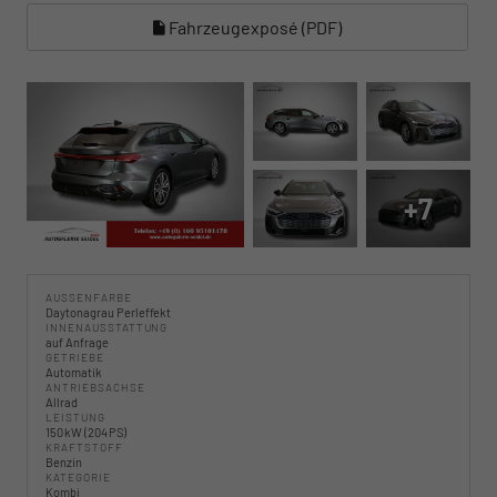
Fahrzeugexposé (PDF)
+7
AUSSENFARBE
Daytonagrau Perleffekt
INNENAUSSTATTUNG
auf Anfrage
GETRIEBE
Automatik
ANTRIEBSACHSE
Allrad
LEISTUNG
150 kW (204 PS)
KRAFTSTOFF
Benzin
KATEGORIE
Kombi