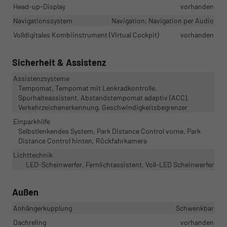
Head-up-Display
vorhanden
Navigationssystem
Navigation, Navigation per Audio
Volldigitales Kombiinstrument (Virtual Cockpit)
vorhanden
Sicherheit & Assistenz
Assistenzsysteme
Tempomat, Tempomat mit Lenkradkontrolle,
Spurhalteassistent, Abstandstempomat adaptiv (ACC),
Verkehrzeichenerkennung, Geschwindigkeitsbegrenzer
Einparkhilfe
Selbstlenkendes System, Park Distance Control vorne, Park
Distance Control hinten, Rückfahrkamera
Lichttechnik
LED-Scheinwerfer, Fernlichtassistent, Voll-LED Scheinwerfer
Außen
Anhängerkupplung
Schwenkbar
Dachreling
vorhanden