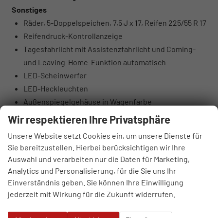
Sonstiges
Räder, 5-Doppelspeichen, 7,5 J x 17, Reifen 225/55 R 17
Reifendruck-Kontrollanzeige
Tagesfahrlicht mit Assistenzfahrlicht und Coming-
und Leaving-Home-Funktion automatisch
LED-Scheinwerfer
LED-Heckleuchten
Außenspiegelgehäuse in Wagenfarbe
Projektionsleuchte in den Außenspiegeln
Wir respektieren Ihre Privatsphäre
Dachreling Aluminiumoptik
Unsere Website setzt Cookies ein, um unsere Dienste für
Wärmeschutz- und Akustikverglasung Frontscheibe
Sie bereitzustellen. Hierbei berücksichtigen wir Ihre
Scheiben seitlich und hinten in
Auswahl und verarbeiten nur die Daten für Marketing,
Wärmeschutzverglasung
Analytics und Personalisierung, für die Sie uns Ihr
Kühlerschutzgitter und Diffusor schwarz matt
Einverständnis geben. Sie können Ihre Einwilligung
genarbt
jederzeit mit Wirkung für die Zukunft widerrufen.
Türgriffe in Wagenfarbe