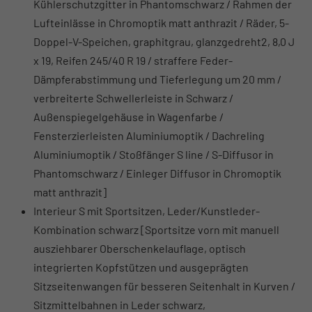
Kühlerschutzgitter in Phantomschwarz / Rahmen der
Lufteinlässe in Chromoptik matt anthrazit / Räder, 5-
Doppel-V-Speichen, graphitgrau, glanzgedreht2, 8,0 J
x 19, Reifen 245/40 R 19 / straffere Feder-
Dämpferabstimmung und Tieferlegung um 20 mm /
verbreiterte Schwellerleiste in Schwarz /
Außenspiegelgehäuse in Wagenfarbe /
Fensterzierleisten Aluminiumoptik / Dachreling
Aluminiumoptik / Stoßfänger S line / S-Diffusor in
Phantomschwarz / Einleger Diffusor in Chromoptik
matt anthrazit]
Interieur S mit Sportsitzen, Leder/Kunstleder-
Kombination schwarz [Sportsitze vorn mit manuell
ausziehbarer Oberschenkelauflage, optisch
integrierten Kopfstützen und ausgeprägten
Sitzseitenwangen für besseren Seitenhalt in Kurven /
Sitzmittelbahnen in Leder schwarz,