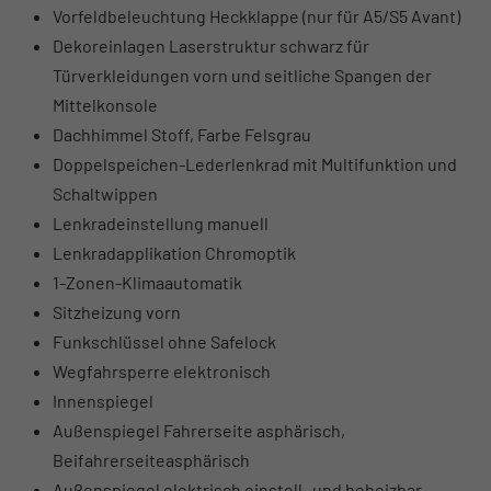
Vorfeldbeleuchtung Heckklappe (nur für A5/S5 Avant)
Dekoreinlagen Laserstruktur schwarz für
Türverkleidungen vorn und seitliche Spangen der
Mittelkonsole
Dachhimmel Stoff, Farbe Felsgrau
Doppelspeichen-Lederlenkrad mit Multifunktion und
Schaltwippen
Lenkradeinstellung manuell
Lenkradapplikation Chromoptik
1-Zonen-Klimaautomatik
Sitzheizung vorn
Funkschlüssel ohne Safelock
Wegfahrsperre elektronisch
Innenspiegel
Außenspiegel Fahrerseite asphärisch,
Beifahrerseiteasphärisch
Außenspiegel elektrisch einstell- und beheizbar