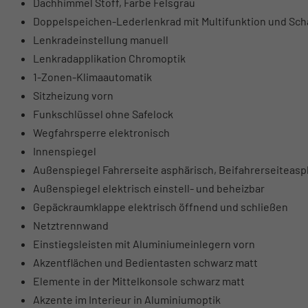
Dachhimmel Stoff, Farbe Felsgrau
Doppelspeichen-Lederlenkrad mit Multifunktion und Sc
Lenkradeinstellung manuell
Lenkradapplikation Chromoptik
1-Zonen-Klimaautomatik
Sitzheizung vorn
Funkschlüssel ohne Safelock
Wegfahrsperre elektronisch
Innenspiegel
Außenspiegel Fahrerseite asphärisch, Beifahrerseiteasp
Außenspiegel elektrisch einstell- und beheizbar
Gepäckraumklappe elektrisch öffnend und schließen
Netztrennwand
Einstiegsleisten mit Aluminiumeinlegern vorn
Akzentflächen und Bedientasten schwarz matt
Elemente in der Mittelkonsole schwarz matt
Akzente im Interieur in Aluminiumoptik