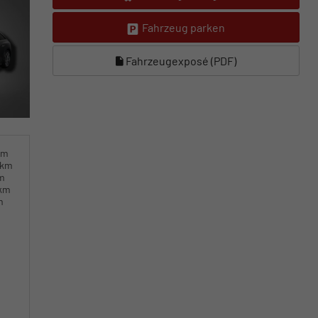
Fahrzeug parken
Fahrzeugexposé (PDF)
km
0km
km
0km
m