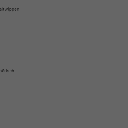
haltwippen
härisch