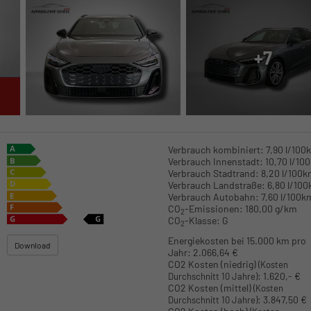
+7
Verbrauch kombiniert:
7,90 l/100
Verbrauch Innenstadt:
10,70 l/10
Verbrauch Stadtrand:
8,20 l/100
Verbrauch Landstraße:
6,80 l/10
Verbrauch Autobahn:
7,60 l/100k
CO
-Emissionen:
180,00 g/km
2
CO
-Klasse:
G
2
Energiekosten bei 15.000 km pro
Download
Jahr:
2.066,64 €
CO2 Kosten (niedrig)
(Kosten
:
1.620,- €
Durchschnitt 10 Jahre)
CO2 Kosten (mittel)
(Kosten
:
3.847,50 €
Durchschnitt 10 Jahre)