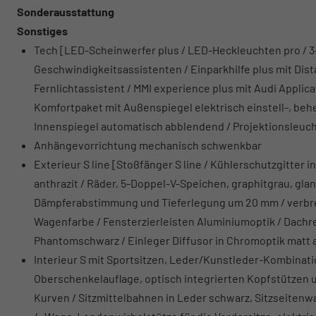
Sonderausstattung
Sonstiges
Tech [LED-Scheinwerfer plus / LED-Heckleuchten pro / 
Geschwindigkeitsassistenten / Einparkhilfe plus mit Dis
Fernlichtassistent / MMI experience plus mit Audi Appli
Komfortpaket mit Außenspiegel elektrisch einstell-, beh
Innenspiegel automatisch abblendend / Projektionsleuc
Anhängevorrichtung mechanisch schwenkbar
Exterieur S line [Stoßfänger S line / Kühlerschutzgitte
anthrazit / Räder, 5-Doppel-V-Speichen, graphitgrau, glanz
Dämpferabstimmung und Tieferlegung um 20 mm / verbrei
Wagenfarbe / Fensterzierleisten Aluminiumoptik / Dachrel
Phantomschwarz / Einleger Diffusor in Chromoptik matt a
Interieur S mit Sportsitzen, Leder/Kunstleder-Kombinati
Oberschenkelauflage, optisch integrierten Kopfstützen 
Kurven / Sitzmittelbahnen in Leder schwarz, Sitzseiten