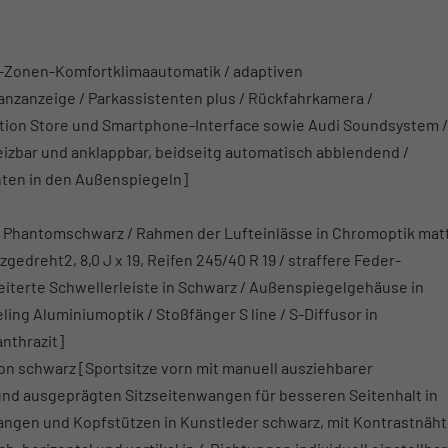
3-Zonen-Komfortklimaautomatik / adaptiven
tanzanzeige / Parkassistenten plus / Rückfahrkamera /
cation Store und Smartphone-Interface sowie Audi Soundsystem /
eizbar und anklappbar, beidseitg automatisch abblendend /
hten in den Außenspiegeln]
r in Phantomschwarz / Rahmen der Lufteinlässe in Chromoptik mat
gedreht2, 8,0 J x 19, Reifen 245/40 R 19 / straffere Feder-
terte Schwellerleiste in Schwarz / Außenspiegelgehäuse in
ing Aluminiumoptik / Stoßfänger S line / S-Diffusor in
nthrazit]
on schwarz [Sportsitze vorn mit manuell ausziehbarer
und ausgeprägten Sitzseitenwangen für besseren Seitenhalt in
wangen und Kopfstützen in Kunstleder schwarz, mit Kontrastnäht