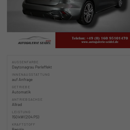
AUSSENFARBE
Daytonagrau Perleffekt
INNENAUSSTATTUNG
auf Anfrage
GETRIEBE
Automatik
ANTRIEBSACHSE
Allrad
LEISTUNG
150 kW (204 PS)
KRAFTSTOFF
Benzin