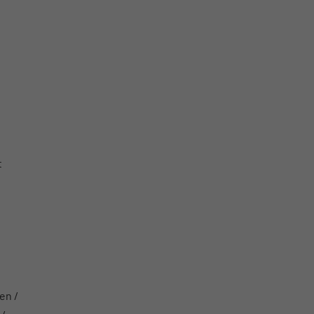
t
en /