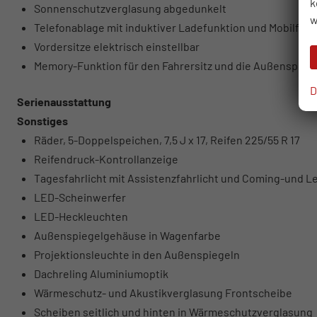
k
Sonnenschutzverglasung abgedunkelt
w
Telefonablage mit induktiver Ladefunktion und Mobilfu
Vordersitze elektrisch einstellbar
Memory-Funktion für den Fahrersitz und die Außenspieg
D
Serienausstattung
Sonstiges
Räder, 5-Doppelspeichen, 7,5 J x 17, Reifen 225/55 R 17
Reifendruck-Kontrollanzeige
Tagesfahrlicht mit Assistenzfahrlicht und Coming-und 
LED-Scheinwerfer
LED-Heckleuchten
Außenspiegelgehäuse in Wagenfarbe
Projektionsleuchte in den Außenspiegeln
Dachreling Aluminiumoptik
Wärmeschutz- und Akustikverglasung Frontscheibe
Scheiben seitlich und hinten in Wärmeschutzverglasung