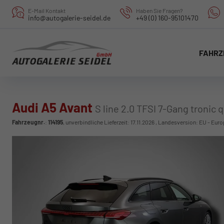
E-Mail Kontakt
Haben Sie Fragen?
info@autogalerie-seidel.de
+49 (0) 160-95101470
FAHRZ
Audi A5 Avant
S line 2.0 TFSI 7-Gang tronic 
Fahrzeugnr.
:
114195
, unverbindliche Lieferzeit:
17.11.2026
, Landesversion: EU - Euro