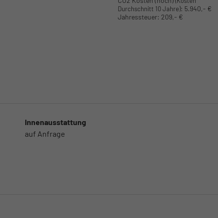
CO2 Kosten (hoch)
(Kosten
:
5.940,- €
Durchschnitt 10 Jahre)
Jahressteuer:
209,- €
Innenausstattung
auf Anfrage