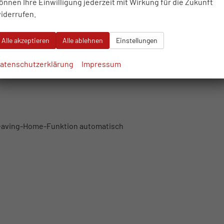
önnen Ihre Einwilligung jederzeit mit Wirkung für die Zukunft
iderrufen.
nkKoppelantenne
Alle akzeptieren
Alle ablehnen
Einstellungen
el
atenschutzerklärung
Impressum
Leaving-Home-Funktion automatisch