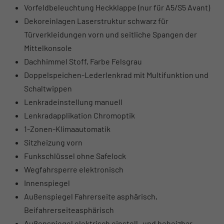
Vorfeldbeleuchtung Heckklappe (nur für A5/S5 Avant)
Dekoreinlagen Laserstruktur schwarz für
Türverkleidungen vorn und seitliche Spangen der
Mittelkonsole
Dachhimmel Stoff, Farbe Felsgrau
Doppelspeichen-Lederlenkrad mit Multifunktion und
Schaltwippen
Lenkradeinstellung manuell
Lenkradapplikation Chromoptik
1-Zonen-Klimaautomatik
Sitzheizung vorn
Funkschlüssel ohne Safelock
Wegfahrsperre elektronisch
Innenspiegel
Außenspiegel Fahrerseite asphärisch,
Beifahrerseiteasphärisch
Außenspiegel elektrisch einstell- und beheizbar