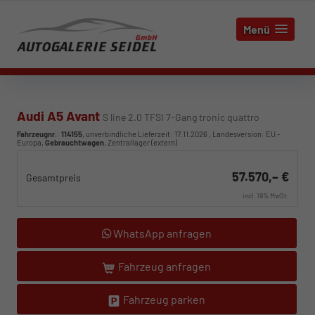
Menü
Audi A5 Avant
S line 2.0 TFSI 7-Gang tronic quattro
Fahrzeugnr.
:
114155
, unverbindliche Lieferzeit:
17.11.2026
, Landesversion: EU -
Europa,
Gebrauchtwagen
, Zentrallager (extern)
57.570,– €
Gesamtpreis
incl. 19% MwSt.
WhatsApp anfragen
Fahrzeug anfragen
Fahrzeug parken