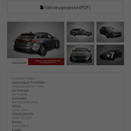
Fahrzeugexposé (PDF)
+7
AUSSENFARBE
Daytonagrau Perleffekt
INNENAUSSTATTUNG
auf Anfrage
GETRIEBE
Automatik
ANTRIEBSACHSE
Allrad
LEISTUNG
150 kW (204 PS)
KRAFTSTOFF
Benzin
KATEGORIE
Kombi