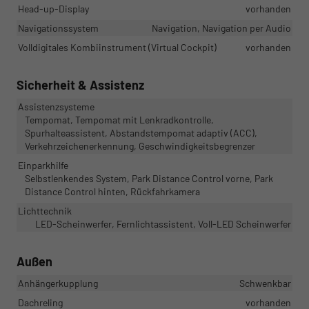
Head-up-Display
vorhanden
Navigationssystem
Navigation, Navigation per Audio
Volldigitales Kombiinstrument (Virtual Cockpit)
vorhanden
Sicherheit & Assistenz
Assistenzsysteme
Tempomat, Tempomat mit Lenkradkontrolle,
Spurhalteassistent, Abstandstempomat adaptiv (ACC),
Verkehrzeichenerkennung, Geschwindigkeitsbegrenzer
Einparkhilfe
Selbstlenkendes System, Park Distance Control vorne, Park
Distance Control hinten, Rückfahrkamera
Lichttechnik
LED-Scheinwerfer, Fernlichtassistent, Voll-LED Scheinwerfer
Außen
Anhängerkupplung
Schwenkbar
Dachreling
vorhanden