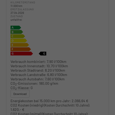
KILOMETERSTAND
11.000 km
ERSTZULASSUNG
27.04.2026
ZUSTAND
unfallfrei
Verbrauch kombiniert:
7,90 l/100km
Verbrauch Innenstadt:
10,70 l/100km
Verbrauch Stadtrand:
8,20 l/100km
Verbrauch Landstraße:
6,80 l/100km
Verbrauch Autobahn:
7,60 l/100km
CO
-Emissionen:
180,00 g/km
2
CO
-Klasse:
G
2
Download
Energiekosten bei 15.000 km pro Jahr:
2.066,64 €
CO2 Kosten (niedrig)
:
(Kosten Durchschnitt 10 Jahre)
1.620,- €
CO2 Kosten (mittel)
:
(Kosten Durchschnitt 10 Jahre)