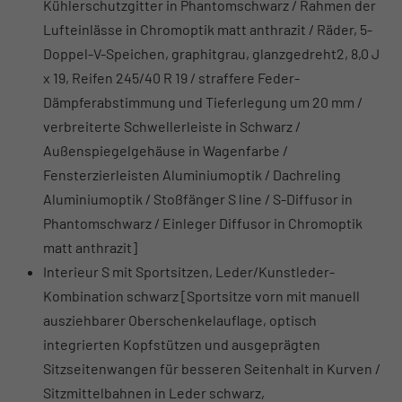
Kühlerschutzgitter in Phantomschwarz / Rahmen der
Lufteinlässe in Chromoptik matt anthrazit / Räder, 5-
Doppel-V-Speichen, graphitgrau, glanzgedreht2, 8,0 J
x 19, Reifen 245/40 R 19 / straffere Feder-
Dämpferabstimmung und Tieferlegung um 20 mm /
verbreiterte Schwellerleiste in Schwarz /
Außenspiegelgehäuse in Wagenfarbe /
Fensterzierleisten Aluminiumoptik / Dachreling
Aluminiumoptik / Stoßfänger S line / S-Diffusor in
Phantomschwarz / Einleger Diffusor in Chromoptik
matt anthrazit]
Interieur S mit Sportsitzen, Leder/Kunstleder-
Kombination schwarz [Sportsitze vorn mit manuell
ausziehbarer Oberschenkelauflage, optisch
integrierten Kopfstützen und ausgeprägten
Sitzseitenwangen für besseren Seitenhalt in Kurven /
Sitzmittelbahnen in Leder schwarz,