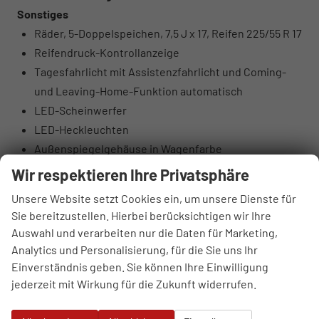
Sonstiges
Räder, 5-Doppelspeichen, 7,5 J x 17, Reifen 225/55 R 17
Reifendruck-Kontrollanzeige
Tagesfahrlicht mit Assistenzfahrlicht und Coming-
und Leaving-Home-Funktion automatisch
LED-Scheinwerfer
LED-Heckleuchten
Außenspiegelgehäuse in Wagenfarbe
Projektionsleuchte in den Außenspiegeln
Wir respektieren Ihre Privatsphäre
Dachreling Aluminiumoptik
Unsere Website setzt Cookies ein, um unsere Dienste für
Wärmeschutz- und Akustikverglasung Frontscheibe
Sie bereitzustellen. Hierbei berücksichtigen wir Ihre
Scheiben seitlich und hinten in
Auswahl und verarbeiten nur die Daten für Marketing,
Wärmeschutzverglasung
Analytics und Personalisierung, für die Sie uns Ihr
Kühlerschutzgitter und Diffusor schwarz matt
Einverständnis geben. Sie können Ihre Einwilligung
genarbt
jederzeit mit Wirkung für die Zukunft widerrufen.
Türgriffe in Wagenfarbe