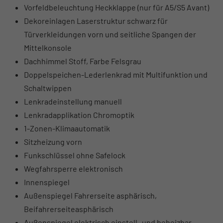
Vorfeldbeleuchtung Heckklappe (nur für A5/S5 Avant)
Dekoreinlagen Laserstruktur schwarz für
Türverkleidungen vorn und seitliche Spangen der
Mittelkonsole
Dachhimmel Stoff, Farbe Felsgrau
Doppelspeichen-Lederlenkrad mit Multifunktion und
Schaltwippen
Lenkradeinstellung manuell
Lenkradapplikation Chromoptik
1-Zonen-Klimaautomatik
Sitzheizung vorn
Funkschlüssel ohne Safelock
Wegfahrsperre elektronisch
Innenspiegel
Außenspiegel Fahrerseite asphärisch,
Beifahrerseiteasphärisch
Außenspiegel elektrisch einstell- und beheizbar