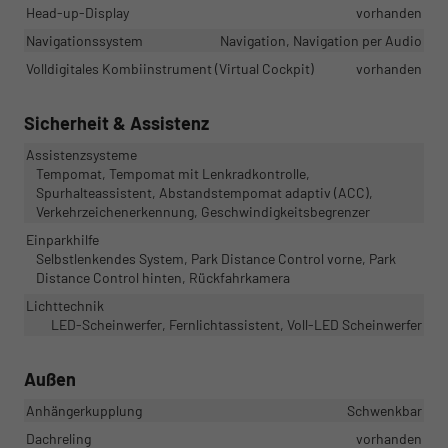
Head-up-Display
vorhanden
Navigationssystem
Navigation, Navigation per Audio
Volldigitales Kombiinstrument (Virtual Cockpit)
vorhanden
Sicherheit & Assistenz
Assistenzsysteme
Tempomat, Tempomat mit Lenkradkontrolle,
Spurhalteassistent, Abstandstempomat adaptiv (ACC),
Verkehrzeichenerkennung, Geschwindigkeitsbegrenzer
Einparkhilfe
Selbstlenkendes System, Park Distance Control vorne, Park
Distance Control hinten, Rückfahrkamera
Lichttechnik
LED-Scheinwerfer, Fernlichtassistent, Voll-LED Scheinwerfer
Außen
Anhängerkupplung
Schwenkbar
Dachreling
vorhanden