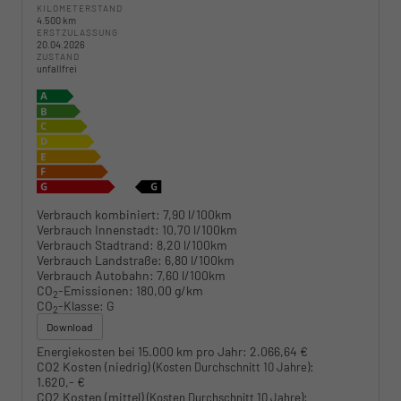
KILOMETERSTAND
4.500 km
ERSTZULASSUNG
20.04.2026
ZUSTAND
unfallfrei
Verbrauch kombiniert:
7,90 l/100km
Verbrauch Innenstadt:
10,70 l/100km
Verbrauch Stadtrand:
8,20 l/100km
Verbrauch Landstraße:
6,80 l/100km
Verbrauch Autobahn:
7,60 l/100km
CO
-Emissionen:
180,00 g/km
2
CO
-Klasse:
G
2
Download
Energiekosten bei 15.000 km pro Jahr:
2.066,64 €
CO2 Kosten (niedrig)
:
(Kosten Durchschnitt 10 Jahre)
1.620,- €
CO2 Kosten (mittel)
:
(Kosten Durchschnitt 10 Jahre)