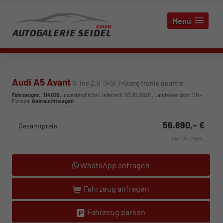
Menü
Audi A5 Avant
S line 2.0 TFSI 7-Gang tronic quattro
Fahrzeugnr.
:
114026
, unverbindliche Lieferzeit:
03.10.2026
, Landesversion: EU -
Europa,
Gebrauchtwagen
56.690,– €
Gesamtpreis
incl. 19% MwSt.
WhatsApp anfragen
Fahrzeug anfragen
Fahrzeug parken