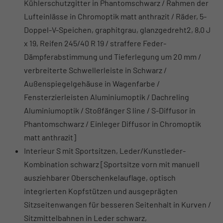
Kühlerschutzgitter in Phantomschwarz / Rahmen der
Lufteinlässe in Chromoptik matt anthrazit / Räder, 5-
Doppel-V-Speichen, graphitgrau, glanzgedreht2, 8,0 J
x 19, Reifen 245/40 R 19 / straffere Feder-
Dämpferabstimmung und Tieferlegung um 20 mm /
verbreiterte Schwellerleiste in Schwarz /
Außenspiegelgehäuse in Wagenfarbe /
Fensterzierleisten Aluminiumoptik / Dachreling
Aluminiumoptik / Stoßfänger S line / S-Diffusor in
Phantomschwarz / Einleger Diffusor in Chromoptik
matt anthrazit]
Interieur S mit Sportsitzen, Leder/Kunstleder-
Kombination schwarz [Sportsitze vorn mit manuell
ausziehbarer Oberschenkelauflage, optisch
integrierten Kopfstützen und ausgeprägten
Sitzseitenwangen für besseren Seitenhalt in Kurven /
Sitzmittelbahnen in Leder schwarz,