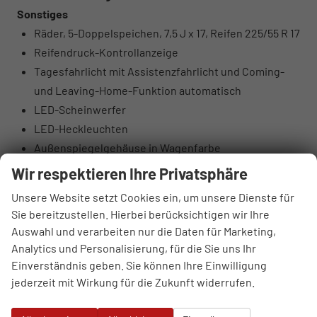
Sonstiges
Räder, 5-Doppelspeichen, 7,5 J x 17, Reifen 225/55 R 17
Reifendruck-Kontrollanzeige
Tagesfahrlicht mit Assistenzfahrlicht und Coming-
und Leaving-Home-Funktion automatisch
LED-Scheinwerfer
LED-Heckleuchten
Außenspiegelgehäuse in Wagenfarbe
Projektionsleuchte in den Außenspiegeln
Wir respektieren Ihre Privatsphäre
Dachreling Aluminiumoptik
Unsere Website setzt Cookies ein, um unsere Dienste für
Wärmeschutz- und Akustikverglasung Frontscheibe
Sie bereitzustellen. Hierbei berücksichtigen wir Ihre
Scheiben seitlich und hinten in
Auswahl und verarbeiten nur die Daten für Marketing,
Wärmeschutzverglasung
Analytics und Personalisierung, für die Sie uns Ihr
Kühlerschutzgitter und Diffusor schwarz matt
Einverständnis geben. Sie können Ihre Einwilligung
genarbt
jederzeit mit Wirkung für die Zukunft widerrufen.
Türgriffe in Wagenfarbe