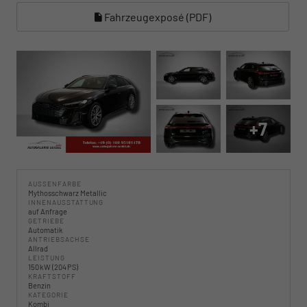
Fahrzeugexposé (PDF)
+7
AUSSENFARBE
Mythosschwarz Metallic
INNENAUSSTATTUNG
auf Anfrage
GETRIEBE
Automatik
ANTRIEBSACHSE
Allrad
LEISTUNG
150 kW (204 PS)
KRAFTSTOFF
Benzin
KATEGORIE
Kombi