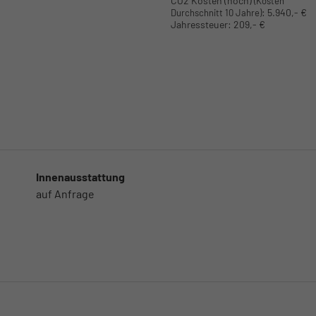
CO2 Kosten (hoch)
(Kosten
:
5.940,- €
Durchschnitt 10 Jahre)
Jahressteuer:
209,- €
Innenausstattung
auf Anfrage