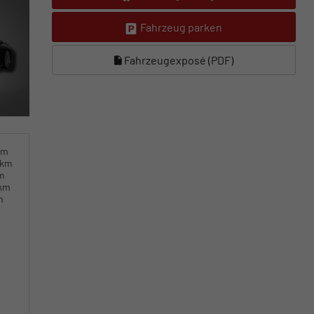
Fahrzeug parken
Fahrzeugexposé (PDF)
km
0km
km
0km
m