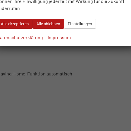
önnen Ihre Einwilligung jederzeit mit Wirkung für die Zukunft
iderrufen.
nkKoppelantenne
Alle akzeptieren
Alle ablehnen
Einstellungen
el
atenschutzerklärung
Impressum
Leaving-Home-Funktion automatisch