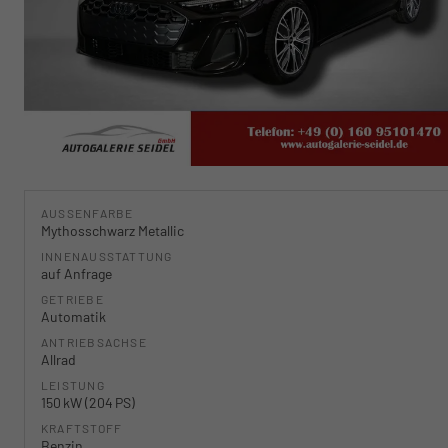
AUSSENFARBE
Mythosschwarz Metallic
INNENAUSSTATTUNG
auf Anfrage
GETRIEBE
Automatik
ANTRIEBSACHSE
Allrad
LEISTUNG
150 kW (204 PS)
KRAFTSTOFF
Benzin