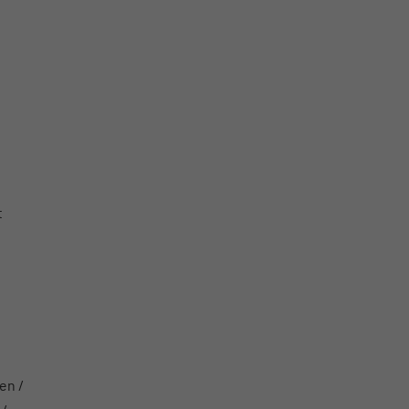
t
en /