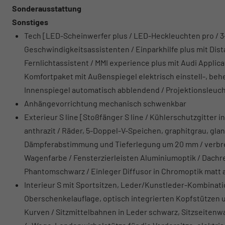
Sonderausstattung
Sonstiges
Tech [LED-Scheinwerfer plus / LED-Heckleuchten pro / 
Geschwindigkeitsassistenten / Einparkhilfe plus mit Dis
Fernlichtassistent / MMI experience plus mit Audi Appli
Komfortpaket mit Außenspiegel elektrisch einstell-, beh
Innenspiegel automatisch abblendend / Projektionsleuc
Anhängevorrichtung mechanisch schwenkbar
Exterieur S line [Stoßfänger S line / Kühlerschutzgitte
anthrazit / Räder, 5-Doppel-V-Speichen, graphitgrau, glanz
Dämpferabstimmung und Tieferlegung um 20 mm / verbrei
Wagenfarbe / Fensterzierleisten Aluminiumoptik / Dachrel
Phantomschwarz / Einleger Diffusor in Chromoptik matt a
Interieur S mit Sportsitzen, Leder/Kunstleder-Kombinati
Oberschenkelauflage, optisch integrierten Kopfstützen 
Kurven / Sitzmittelbahnen in Leder schwarz, Sitzseiten