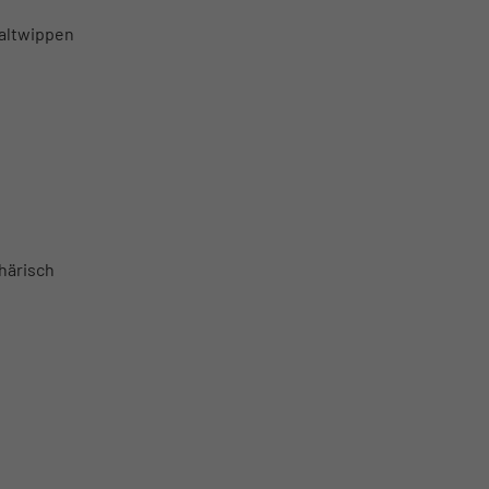
haltwippen
härisch