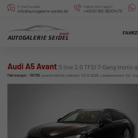
E-Mail Kontakt
Haben Sie Fragen?
info@autogalerie-seidel.de
+49 (0) 160-95101470
FAHRZ
Audi A5 Avant
S line 2.0 TFSI 7-Gang tronic 
Fahrzeugnr.
:
110735
, unverbindliche Lieferzeit:
03.10.2026
, Landesversion: EU - Eu