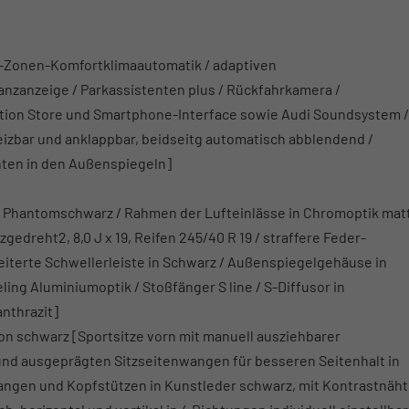
3-Zonen-Komfortklimaautomatik / adaptiven
tanzanzeige / Parkassistenten plus / Rückfahrkamera /
cation Store und Smartphone-Interface sowie Audi Soundsystem /
eizbar und anklappbar, beidseitg automatisch abblendend /
hten in den Außenspiegeln]
r in Phantomschwarz / Rahmen der Lufteinlässe in Chromoptik mat
gedreht2, 8,0 J x 19, Reifen 245/40 R 19 / straffere Feder-
terte Schwellerleiste in Schwarz / Außenspiegelgehäuse in
ing Aluminiumoptik / Stoßfänger S line / S-Diffusor in
nthrazit]
on schwarz [Sportsitze vorn mit manuell ausziehbarer
und ausgeprägten Sitzseitenwangen für besseren Seitenhalt in
wangen und Kopfstützen in Kunstleder schwarz, mit Kontrastnäht