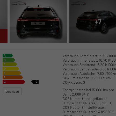
+7
Verbrauch kombiniert:
7,90 l/100
Verbrauch Innenstadt:
10,70 l/10
Verbrauch Stadtrand:
8,20 l/100
Verbrauch Landstraße:
6,80 l/10
Verbrauch Autobahn:
7,60 l/100k
CO
-Emissionen:
180,00 g/km
2
CO
-Klasse:
G
2
Energiekosten bei 15.000 km pro
Download
Jahr:
2.066,64 €
CO2 Kosten (niedrig)
(Kosten
:
1.620,- €
Durchschnitt 10 Jahre)
CO2 Kosten (mittel)
(Kosten
:
3.847,50 €
Durchschnitt 10 Jahre)