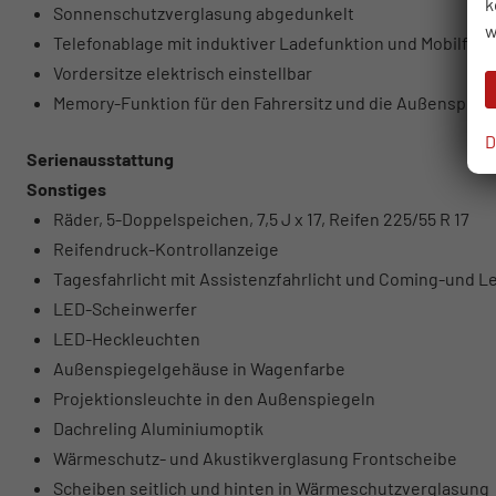
k
Sonnenschutzverglasung abgedunkelt
w
Telefonablage mit induktiver Ladefunktion und Mobilfu
Vordersitze elektrisch einstellbar
Memory-Funktion für den Fahrersitz und die Außenspieg
D
Serienausstattung
Sonstiges
Räder, 5-Doppelspeichen, 7,5 J x 17, Reifen 225/55 R 17
Reifendruck-Kontrollanzeige
Tagesfahrlicht mit Assistenzfahrlicht und Coming-und 
LED-Scheinwerfer
LED-Heckleuchten
Außenspiegelgehäuse in Wagenfarbe
Projektionsleuchte in den Außenspiegeln
Dachreling Aluminiumoptik
Wärmeschutz- und Akustikverglasung Frontscheibe
Scheiben seitlich und hinten in Wärmeschutzverglasung