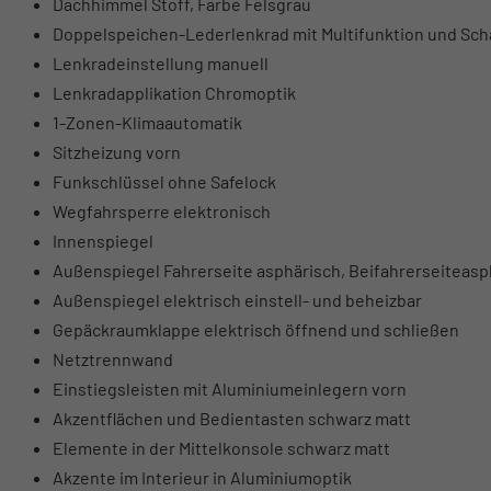
Dachhimmel Stoff, Farbe Felsgrau
Doppelspeichen-Lederlenkrad mit Multifunktion und Sc
Lenkradeinstellung manuell
Lenkradapplikation Chromoptik
1-Zonen-Klimaautomatik
Sitzheizung vorn
Funkschlüssel ohne Safelock
Wegfahrsperre elektronisch
Innenspiegel
Außenspiegel Fahrerseite asphärisch, Beifahrerseiteasp
Außenspiegel elektrisch einstell- und beheizbar
Gepäckraumklappe elektrisch öffnend und schließen
Netztrennwand
Einstiegsleisten mit Aluminiumeinlegern vorn
Akzentflächen und Bedientasten schwarz matt
Elemente in der Mittelkonsole schwarz matt
Akzente im Interieur in Aluminiumoptik