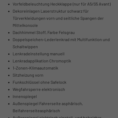
Vorfeldbeleuchtung Heckklappe (nur für A5/S5 Avant)
Dekoreinlagen Laserstruktur schwarz für
Türverkleidungen vorn und seitliche Spangen der
Mittelkonsole
Dachhimmel Stoff, Farbe Felsgrau
Doppelspeichen-Lederlenkrad mit Multifunktion und
Schaltwippen
Lenkradeinstellung manuell
Lenkradapplikation Chromoptik
1-Zonen-Klimaautomatik
Sitzheizung vorn
Funkschlüssel ohne Safelock
Wegfahrsperre elektronisch
Innenspiegel
Außenspiegel Fahrerseite asphärisch,
Beifahrerseiteasphärisch
Außenspiegel elektrisch einstell- und beheizbar