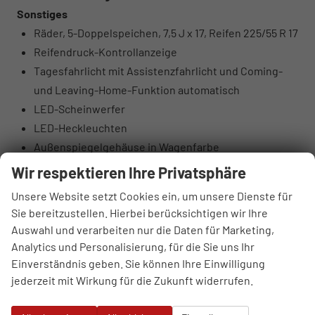
Sonstiges
Räder, 5-Doppelspeichen, 7,5 J x 17, Reifen 225/55 R 17
Reifendruck-Kontrollanzeige
Tagesfahrlicht mit Assistenzfahrlicht und Coming-
und Leaving-Home-Funktion automatisch
LED-Scheinwerfer
LED-Heckleuchten
Außenspiegelgehäuse in Wagenfarbe
Projektionsleuchte in den Außenspiegeln
Wir respektieren Ihre Privatsphäre
Dachreling Aluminiumoptik
Unsere Website setzt Cookies ein, um unsere Dienste für
Wärmeschutz- und Akustikverglasung Frontscheibe
Sie bereitzustellen. Hierbei berücksichtigen wir Ihre
Scheiben seitlich und hinten in
Auswahl und verarbeiten nur die Daten für Marketing,
Wärmeschutzverglasung
Analytics und Personalisierung, für die Sie uns Ihr
Kühlerschutzgitter und Diffusor schwarz matt
Einverständnis geben. Sie können Ihre Einwilligung
genarbt
jederzeit mit Wirkung für die Zukunft widerrufen.
Türgriffe in Wagenfarbe