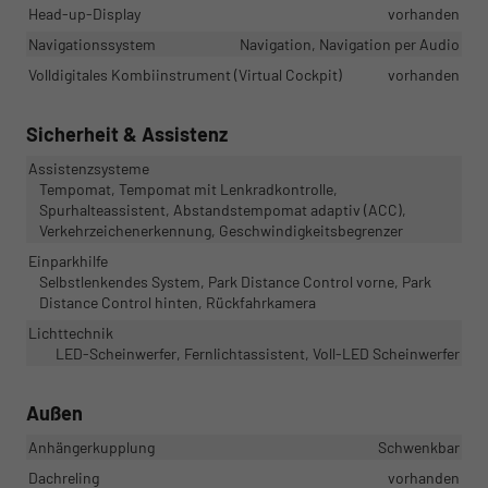
Head-up-Display
vorhanden
Navigationssystem
Navigation, Navigation per Audio
Volldigitales Kombiinstrument (Virtual Cockpit)
vorhanden
Sicherheit & Assistenz
Assistenzsysteme
Tempomat, Tempomat mit Lenkradkontrolle,
Spurhalteassistent, Abstandstempomat adaptiv (ACC),
Verkehrzeichenerkennung, Geschwindigkeitsbegrenzer
Einparkhilfe
Selbstlenkendes System, Park Distance Control vorne, Park
Distance Control hinten, Rückfahrkamera
Lichttechnik
LED-Scheinwerfer, Fernlichtassistent, Voll-LED Scheinwerfer
Außen
Anhängerkupplung
Schwenkbar
Dachreling
vorhanden