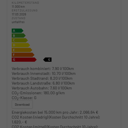
KILOMETERSTAND
11.000 km
ERSTZULASSUNG
17.03.2026
ZUSTAND
unfallfrei
Verbrauch kombiniert:
7,90 l/100km
Verbrauch Innenstadt:
10,70 l/100km
Verbrauch Stadtrand:
8,20 l/100km
Verbrauch Landstraße:
6,80 l/100km
Verbrauch Autobahn:
7,60 l/100km
CO
-Emissionen:
180,00 g/km
2
CO
-Klasse:
G
2
Download
Energiekosten bei 15.000 km pro Jahr:
2.066,64 €
CO2 Kosten (niedrig)
:
(Kosten Durchschnitt 10 Jahre)
1.620,- €
CO2 Kosten (mittel)
:
(Kosten Durchschnitt 10 Jahre)