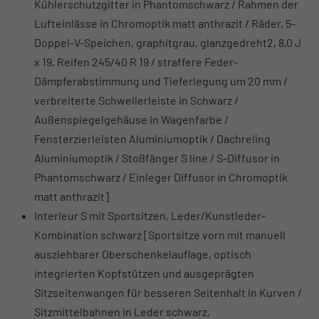
Kühlerschutzgitter in Phantomschwarz / Rahmen der
Lufteinlässe in Chromoptik matt anthrazit / Räder, 5-
Doppel-V-Speichen, graphitgrau, glanzgedreht2, 8,0 J
x 19, Reifen 245/40 R 19 / straffere Feder-
Dämpferabstimmung und Tieferlegung um 20 mm /
verbreiterte Schwellerleiste in Schwarz /
Außenspiegelgehäuse in Wagenfarbe /
Fensterzierleisten Aluminiumoptik / Dachreling
Aluminiumoptik / Stoßfänger S line / S-Diffusor in
Phantomschwarz / Einleger Diffusor in Chromoptik
matt anthrazit]
Interieur S mit Sportsitzen, Leder/Kunstleder-
Kombination schwarz [Sportsitze vorn mit manuell
ausziehbarer Oberschenkelauflage, optisch
integrierten Kopfstützen und ausgeprägten
Sitzseitenwangen für besseren Seitenhalt in Kurven /
Sitzmittelbahnen in Leder schwarz,