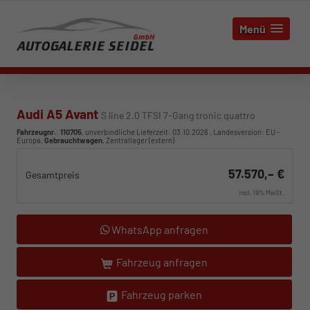
Menü
Audi A5 Avant
S line 2.0 TFSI 7-Gang tronic quattro
Fahrzeugnr.
:
110705
, unverbindliche Lieferzeit:
03.10.2026
, Landesversion: EU -
Europa,
Gebrauchtwagen
, Zentrallager (extern)
57.570,– €
Gesamtpreis
incl. 19% MwSt.
WhatsApp anfragen
Fahrzeug anfragen
Fahrzeug parken