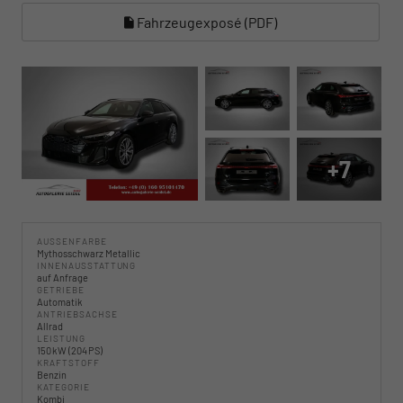
Fahrzeugexposé (PDF)
+7
AUSSENFARBE
Mythosschwarz Metallic
INNENAUSSTATTUNG
auf Anfrage
GETRIEBE
Automatik
ANTRIEBSACHSE
Allrad
LEISTUNG
150 kW (204 PS)
KRAFTSTOFF
Benzin
KATEGORIE
Kombi