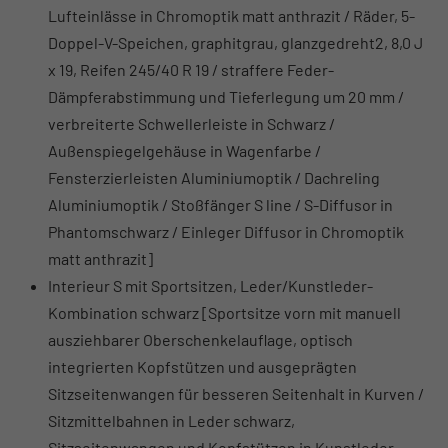
Lufteinlässe in Chromoptik matt anthrazit / Räder, 5-
Doppel-V-Speichen, graphitgrau, glanzgedreht2, 8,0 J
x 19, Reifen 245/40 R 19 / straffere Feder-
Dämpferabstimmung und Tieferlegung um 20 mm /
verbreiterte Schwellerleiste in Schwarz /
Außenspiegelgehäuse in Wagenfarbe /
Fensterzierleisten Aluminiumoptik / Dachreling
Aluminiumoptik / Stoßfänger S line / S-Diffusor in
Phantomschwarz / Einleger Diffusor in Chromoptik
matt anthrazit]
Interieur S mit Sportsitzen, Leder/Kunstleder-
Kombination schwarz [Sportsitze vorn mit manuell
ausziehbarer Oberschenkelauflage, optisch
integrierten Kopfstützen und ausgeprägten
Sitzseitenwangen für besseren Seitenhalt in Kurven /
Sitzmittelbahnen in Leder schwarz,
Sitzseitenwangen und Kopfstützen in Kunstleder