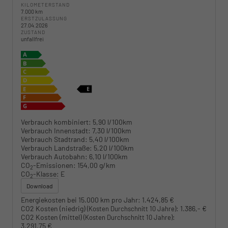
KILOMETERSTAND
7.000 km
ERSTZULASSUNG
27.04.2026
ZUSTAND
unfallfrei
Verbrauch kombiniert:
5,90 l/100km
Verbrauch Innenstadt:
7,30 l/100km
Verbrauch Stadtrand:
5,40 l/100km
Verbrauch Landstraße:
5,20 l/100km
Verbrauch Autobahn:
6,10 l/100km
CO
-Emissionen:
154,00 g/km
2
CO
-Klasse:
E
2
Download
Energiekosten bei 15.000 km pro Jahr:
1.424,85 €
CO2 Kosten (niedrig)
:
1.386,- €
(Kosten Durchschnitt 10 Jahre)
CO2 Kosten (mittel)
:
(Kosten Durchschnitt 10 Jahre)
3.291,75 €