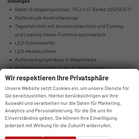
Sonstiges
Räder, 5-Doppelspeichen, 7,5 J x 17, Reifen 225/55 R 17
Reifendruck-Kontrollanzeige
Tagesfahrlicht mit Assistenzfahrlicht und Coming-
und Leaving-Home-Funktion automatisch
LED-Scheinwerfer
LED-Heckleuchten
Außenspiegelgehäuse in Wagenfarbe
Projektionsleuchte in den Außenspiegeln
Dachreling Aluminiumoptik
Wir respektieren Ihre Privatsphäre
Wärmeschutz- und Akustikverglasung Frontscheibe
Unsere Website setzt Cookies ein, um unsere Dienste für
Scheiben seitlich und hinten in
Sie bereitzustellen. Hierbei berücksichtigen wir Ihre
Wärmeschutzverglasung
Auswahl und verarbeiten nur die Daten für Marketing,
Kühlerschutzgitter und Diffusor schwarz matt
Analytics und Personalisierung, für die Sie uns Ihr
Einverständnis geben. Sie können Ihre Einwilligung
genarbt
jederzeit mit Wirkung für die Zukunft widerrufen.
Türgriffe in Wagenfarbe
Fensterzierleisten Aluminiumoptik