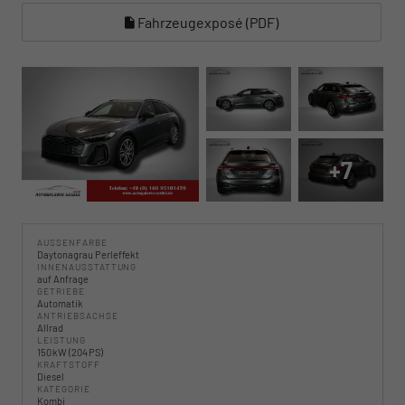
Fahrzeugexposé (PDF)
+7
AUSSENFARBE
Daytonagrau Perleffekt
INNENAUSSTATTUNG
auf Anfrage
GETRIEBE
Automatik
ANTRIEBSACHSE
Allrad
LEISTUNG
150 kW (204 PS)
KRAFTSTOFF
Diesel
KATEGORIE
Kombi