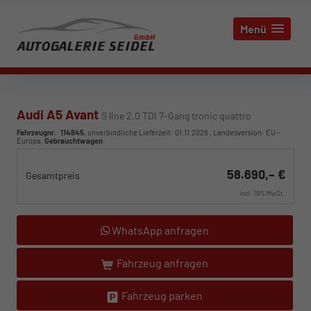
Menü
Audi A5 Avant
S line 2.0 TDI 7-Gang tronic quattro
Fahrzeugnr.
:
114845
, unverbindliche Lieferzeit:
01.11.2026
, Landesversion: EU -
Europa,
Gebrauchtwagen
58.690,– €
Gesamtpreis
incl. 19% MwSt.
WhatsApp anfragen
Fahrzeug anfragen
Fahrzeug parken