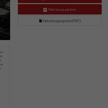
Fahrzeug parken
Fahrzeugexposé (PDF)
km
km
m
km
m