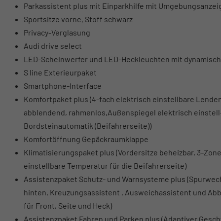
Parkassistent plus mit Einparkhilfe mit Umgebungsanzei
Sportsitze vorne, Stoff schwarz
Privacy-Verglasung
Audi drive select
LED-Scheinwerfer und LED-Heckleuchten mit dynamische
S line Exterieurpaket
Smartphone-Interface
Komfortpaket plus (4-fach elektrisch einstellbare Lende
abblendend, rahmenlos,Außenspiegel elektrisch einstell
Bordsteinautomatik (Beifahrerseite))
Komfortöffnung Gepäckraumklappe
Klimatisierungspaket plus (Vordersitze beheizbar, 3-Zo
einstellbare Temperatur für die Beifahrerseite)
Assistenzpaket Schutz- und Warnsysteme plus (Spurwec
hinten, Kreuzungsassistent , Ausweichassistent und Abb
für Front, Seite und Heck)
Assistenzpaket Fahren und Parken plus (Adaptiver Geschw