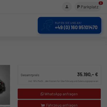
0
Parkplatz
RUFEN SIE UNS AN!
+49 (0) 160 95101470
35.190,– €
Gesamtpreis
incl. 19% MwSt., den Kosten für Überführung und Zulassungspapieren
WhatsApp anfragen
Fahrzeug anfragen