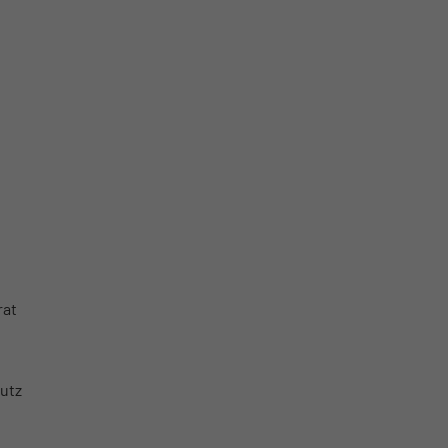
rat
utz