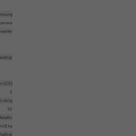
ennung
rkamera
nwerfer
etätigt
 (ICE)
5
5-türig
50
etallic
1428 kg
fallfrei