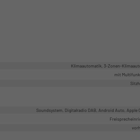
Klimaautomatik, 3-Zonen-Klimaaut
mit Multifun
Sitz
Soundsystem, Digitalradio DAB, Android Auto, Apple 
Freisprecheinr
vor