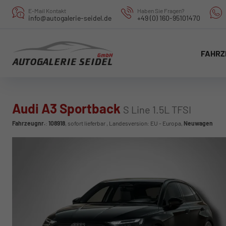
E-Mail Kontakt
Haben Sie Fragen?
info@autogalerie-seidel.de
+49 (0) 160-95101470
FAHRZ
Audi A3 Sportback
S Line 1.5L TFSI
Fahrzeugnr.
:
108918
,
sofort lieferbar
, Landesversion: EU - Europa,
Neuwagen