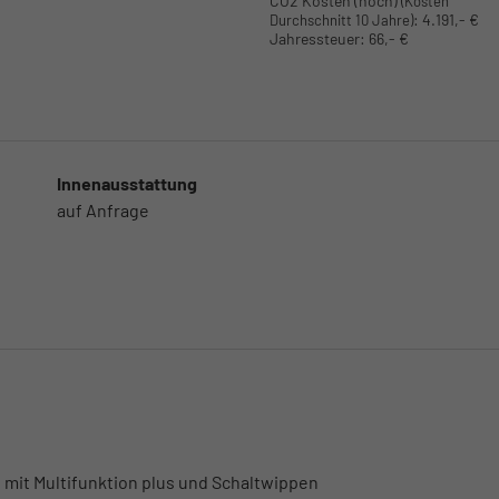
CO2 Kosten (hoch)
(Kosten
:
4.191,- €
Durchschnitt 10 Jahre)
Jahressteuer:
66,- €
Innenausstattung
auf Anfrage
 mit Multifunktion plus und Schaltwippen