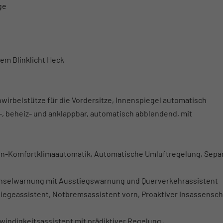
ge
m Blinklicht Heck
nwirbelstütze für die Vordersitze, Innenspiegel automatisch
-, beheiz- und anklappbar, automatisch abblendend, mit
nen-Komfortklimaautomatik, Automatische Umluftregelung, Sepa
hselwarnung mit Ausstiegswarnung und Querverkehrassistent
iegeassistent, Notbremsassistent vorn, Proaktiver Insassensch
indigkeitsassistent mit prädiktiver Regelung ,