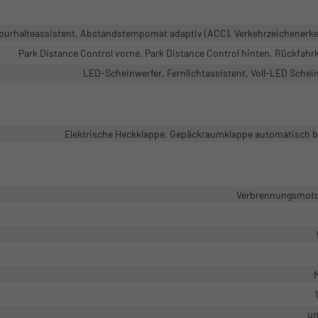
purhalteassistent, Abstandstempomat adaptiv (ACC), Verkehrzeichenerk
Park Distance Control vorne, Park Distance Control hinten, Rückfah
LED-Scheinwerfer, Fernlichtassistent, Voll-LED Schei
Elektrische Heckklappe, Gepäckraumklappe automatisch b
Verbrennungsmotor
M
un