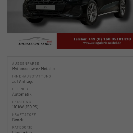
AUSSENFARBE
Mythosschwarz Metallic
INNENAUSSTATTUNG
auf Anfrage
GETRIEBE
Automatik
LEISTUNG
110 kW (150 PS)
KRAFTSTOFF
Benzin
KATEGORIE
Limousine