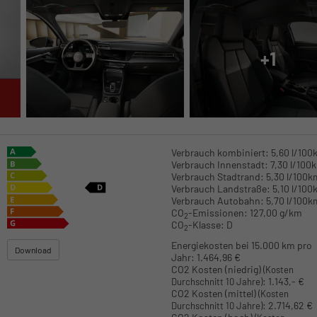
+1
Verbrauch kombiniert:
5,60 l/100
Verbrauch Innenstadt:
7,30 l/100
Verbrauch Stadtrand:
5,30 l/100k
Verbrauch Landstraße:
5,10 l/100
Verbrauch Autobahn:
5,70 l/100k
CO
-Emissionen:
127,00 g/km
2
CO
-Klasse:
D
2
Energiekosten bei 15.000 km pro
Download
Jahr:
1.464,96 €
CO2 Kosten (niedrig)
(Kosten
:
1.143,- €
Durchschnitt 10 Jahre)
CO2 Kosten (mittel)
(Kosten
:
2.714,62 €
Durchschnitt 10 Jahre)