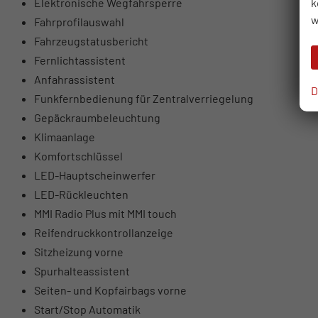
k
Elektronische Wegfahrsperre
w
Fahrprofilauswahl
Fahrzeugstatusbericht
Fernlichtassistent
Anfahrassistent
D
Funkfernbedienung für Zentralverriegelung
Gepäckraumbeleuchtung
Klimaanlage
Komfortschlüssel
LED-Hauptscheinwerfer
LED-Rückleuchten
MMI Radio Plus mit MMI touch
Reifendruckkontrollanzeige
Sitzheizung vorne
Spurhalteassistent
Seiten- und Kopfairbags vorne
Start/Stop Automatik