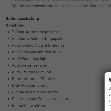
Spurverlassenswarnung mit Notfallassistent,Parkassist
Serienausstattung
Sonstiges
7-Gang-Automatikgetriebe
Ambiente-Beleuchtungspaket
Audi connect Notruf & Service
MMI Radio plus mit MMI touch
Audi Phone Box light
Audi pre sense front
Audi virtuelles Cockpit
Bordliteratur auf Deutsch
DAB+ Radioempfang
U
Digitale Instrumententafel
b
Dekoreinlagen Feinlack vulkangrau
v
Einparkhilfe hinten
P