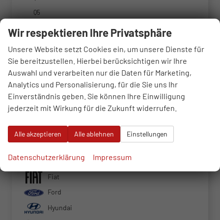
Q5
Q5 Sportback
Wir respektieren Ihre Privatsphäre
Q7
Unsere Website setzt Cookies ein, um unsere Dienste für
Q8
Sie bereitzustellen. Hierbei berücksichtigen wir Ihre
RS Q8
Auswahl und verarbeiten nur die Daten für Marketing,
Analytics und Personalisierung, für die Sie uns Ihr
RS3
Einverständnis geben. Sie können Ihre Einwilligung
S5
jederzeit mit Wirkung für die Zukunft widerrufen.
S5 Kombi
BMW
Alle akzeptieren
Alle ablehnen
Einstellungen
Cupra
Datenschutzerklärung
Impressum
Dacia
Fiat
Ford
Hyundai