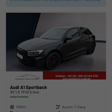
ab 274,– € mtl.
Audi A1 Sportback
35 1.5 TFSI S line
sofort lieferbar
Fahrzeugnr.
109041
Getriebe
Autom. 7-Gang