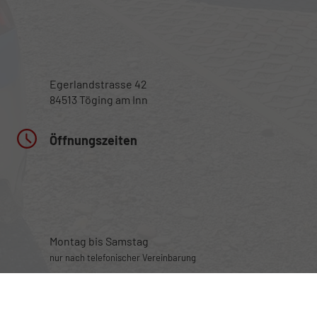
Egerlandstrasse 42
84513 Töging am Inn
Öffnungszeiten
Montag bis Samstag
nur nach telefonischer Vereinbarung
Rufen Sie an