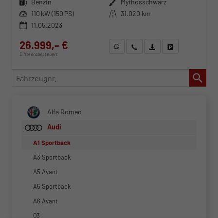
Kraftstoff
Benzin
Außenfarbe
Mythosschwarz
Leistung
110 kW (150 PS)
Kilometerstand
31.020 km
11.05.2023
26.999,– €
WhatsApp anfragen
Wir rufen Sie an
Fahrzeugexposé (PDF)
Fahrzeug parken
Differenzbesteuert
Fahrzeugnr.
Alfa Romeo
Audi
A1 Sportback
A3 Sportback
A5 Avant
A5 Sportback
A6 Avant
Q3