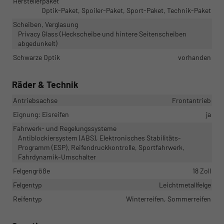
Herstellerpaket
Optik-Paket, Spoiler-Paket, Sport-Paket, Technik-Paket
Scheiben, Verglasung
Privacy Glass (Heckscheibe und hintere Seitenscheiben
abgedunkelt)
Schwarze Optik
vorhanden
Räder & Technik
Antriebsachse
Frontantrieb
Eignung: Eisreifen
ja
Fahrwerk- und Regelungssysteme
Antiblockiersystem (ABS), Elektronisches Stabilitäts-
Programm (ESP), Reifendruckkontrolle, Sportfahrwerk,
Fahrdynamik-Umschalter
Felgengröße
18 Zoll
Felgentyp
Leichtmetallfelge
Reifentyp
Winterreifen, Sommerreifen