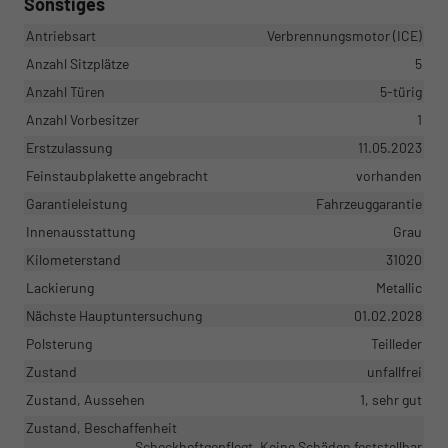
Sonstiges
Antriebsart
Verbrennungsmotor (ICE)
Anzahl Sitzplätze
5
Anzahl Türen
5-türig
Anzahl Vorbesitzer
1
Erstzulassung
11.05.2023
Feinstaubplakette angebracht
vorhanden
Garantieleistung
Fahrzeuggarantie
Innenausstattung
Grau
Kilometerstand
31020
Lackierung
Metallic
Nächste Hauptuntersuchung
01.02.2028
Polsterung
Teilleder
Zustand
unfallfrei
Zustand, Aussehen
1, sehr gut
Zustand, Beschaffenheit
Scheckheftgepflegt, Keine Schäden feststellbar