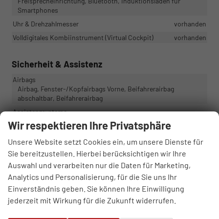
Freisprecheinrichtung, Bluetooth, Induktionsladen für
Smartphones
Uhr & Drehzahlmesser
vorhanden
Volldigitales Kombiinstrument (Virtual Cockpit)
vorhanden
Sicherheit & Assistenz
Airbags
Airbag, Fenster-/Kopfairbags Vorne, Beifahrerairbag
abschaltbar, Beifahrerairbag
Assistenzsysteme
Regensensor, Tempomat, Notbremsassistent (City-Safety),
Wir respektieren Ihre Privatsphäre
Berganfahrassistent, Spurhalteassistent,
Spurwechselassistent, Abstandstempomat adaptiv (ACC),
Unsere Website setzt Cookies ein, um unsere Dienste für
Müdigkeitserkennungs-Sensor, Sprachassistent,
Sie bereitzustellen. Hierbei berücksichtigen wir Ihre
Notrufsystem, Abstandswarner, Geschwindigkeitsbegrenzer
Auswahl und verarbeiten nur die Daten für Marketing,
Einparkhilfe
Park Distance Control hinten, Rückfahrkamera
Analytics und Personalisierung, für die Sie uns Ihr
Fahrprofilauswahl
vorhanden
Einverständnis geben. Sie können Ihre Einwilligung
Follow-Me-Home-Funktion
vorhanden
jederzeit mit Wirkung für die Zukunft widerrufen.
Innenspiegel automatisch abblendend
vorhanden