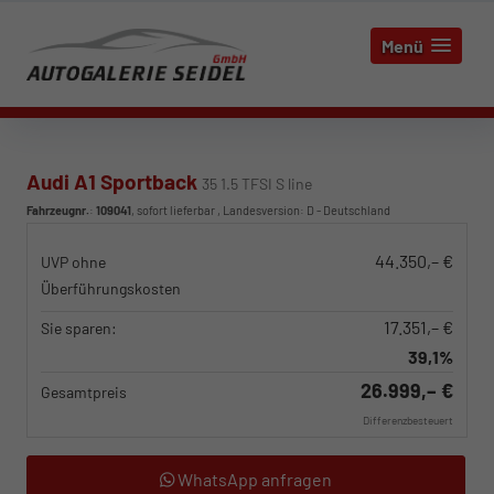
Menü
Audi A1 Sportback
35 1.5 TFSI S line
Fahrzeugnr.
:
109041
,
sofort lieferbar
, Landesversion: D - Deutschland
44.350,– €
UVP ohne
Überführungskosten
17.351,– €
Sie sparen:
39,1%
26.999,– €
Gesamtpreis
Differenzbesteuert
WhatsApp anfragen