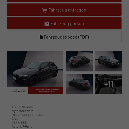
Fahrzeug anfragen
Fahrzeug parken
Fahrzeugexposé (PDF)
+11
AUSSENFARBE
Mythosschwarz
INNENAUSSTATTUNG
Grau
GETRIEBE
Autom. 7-Gang