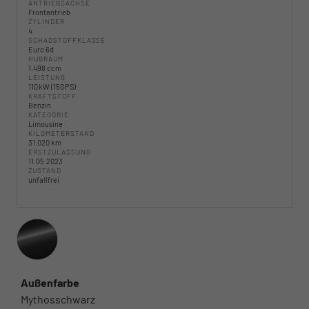
ANTRIEBSACHSE
Frontantrieb
ZYLINDER
4
SCHADSTOFFKLASSE
Euro 6d
HUBRAUM
1.498 ccm
LEISTUNG
110 kW (150 PS)
KRAFTSTOFF
Benzin
KATEGORIE
Limousine
KILOMETERSTAND
31.020 km
ERSTZULASSUNG
11.05.2023
ZUSTAND
unfallfrei
Außenfarbe
Mythosschwarz