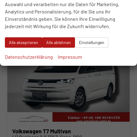
incl. 19% MwSt.
Auswahl und verarbeiten nur die Daten für Marketing,
Verbrauch kombiniert:
6,50 l/100km
Analytics und Personalisierung, für die Sie uns Ihr
CO
-Klasse:
F
2
Einverständnis geben. Sie können Ihre Einwilligung
CO
-Emissionen:
170,00 g/km
2
jederzeit mit Wirkung für die Zukunft widerrufen.
ab 542,– € mtl.
Alle akzeptieren
Alle ablehnen
Einstellungen
Datenschutzerklärung
Impressum
Volkswagen T7 Multivan
LÜ Business 2.0 TDI 7-Gang-DSG