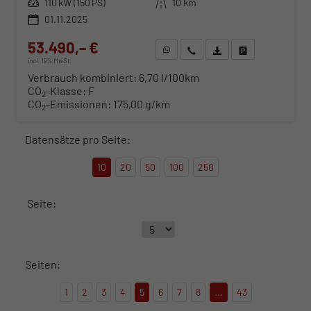
Leistung
110 kW (150 PS)
Kilometerstand
10 km
01.11.2025
53.490,– €
WhatsApp anfragen
Wir rufen Sie an
Fahrzeugexposé (PDF)
Fahrzeug parken
incl. 19% MwSt.
Verbrauch kombiniert:
6,70 l/100km
CO
-Klasse:
F
2
CO
-Emissionen:
175,00 g/km
2
Datensätze pro Seite:
10
20
50
100
250
Seite:
Seiten:
1
2
3
4
5
6
7
8
...
43