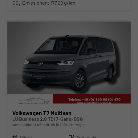
CO
-Emissionen:
177,00 g/km
2
ab 540,– € mtl.
Volkswagen T7 Multivan
LÜ Business 2.0 TDI 7-Gang-DSG
unverbindliche Lieferzeit:
08.10.2026
Neuwagen
Fahrzeugnr.
114573
Getriebe
Automatik