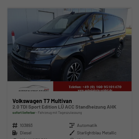
ab 543,– € mtl.
Volkswagen T7 Multivan
2.0 TDI Sport Edition LÜ ACC Standheizung AHK
sofort lieferbar
Fahrzeug mit Tageszulassung
Fahrzeugnr.
103893
Getriebe
Automatik
Kraftstoff
Diesel
Außenfarbe
Starlightblau Metallic