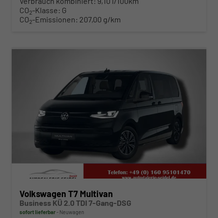
Verbrauch kombiniert:
9,10 l/100km
CO
-Klasse:
G
2
CO
-Emissionen:
207,00 g/km
2
ab 541,– € mtl.
Volkswagen T7 Multivan
Business KÜ 2.0 TDI 7-Gang-DSG
sofort lieferbar
Neuwagen