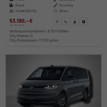
Kraftstoff
Diesel
Außenfarbe
Pure Grey
Leistung
110 kW (150 PS)
Kilometerstand
50 km
53.190,– €
WhatsApp anfragen
Wir rufen Sie an
Fahrzeugexposé (PDF)
Fahrzeug parken
incl. 19% MwSt.
Verbrauch kombiniert:
6,70 l/100km
CO
-Klasse:
G
2
CO
-Emissionen:
177,00 g/km
2
ab 540,– € mtl.