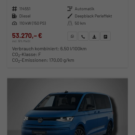
Fahrzeugnr.
114551
Getriebe
Automatik
Kraftstoff
Diesel
Außenfarbe
Deepblack Perleffekt
Leistung
110 kW (150 PS)
Kilometerstand
50 km
53.270,– €
WhatsApp anfragen
Wir rufen Sie an
Fahrzeugexposé (PDF)
Fahrzeug parken
incl. 19% MwSt.
Verbrauch kombiniert:
6,50 l/100km
CO
-Klasse:
F
2
CO
-Emissionen:
170,00 g/km
2
ab 541,– € mtl.