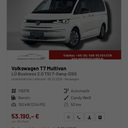
Volkswagen T7 Multivan
LÜ Business 2.0 TSI 7-Gang-DSG
unverbindliche Lieferzeit:
08.10.2026
Neuwagen
Fahrzeugnr.
118376
Getriebe
Automatik
Kraftstoff
Benzin
Außenfarbe
Candy Weiß
Leistung
150 kW (204 PS)
Kilometerstand
50 km
53.190,– €
WhatsApp anfragen
Wir rufen Sie an
Fahrzeugexposé (PDF)
Fahrzeug parken
incl. 19% MwSt.