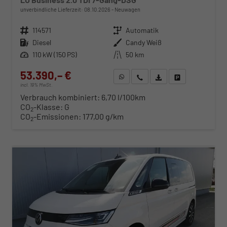
unverbindliche Lieferzeit:
08.10.2026
Neuwagen
Fahrzeugnr.
114571
Getriebe
Automatik
Kraftstoff
Diesel
Außenfarbe
Candy Weiß
Leistung
110 kW (150 PS)
Kilometerstand
50 km
53.390,– €
WhatsApp anfragen
Wir rufen Sie an
Fahrzeugexposé (PDF)
Fahrzeug parken
incl. 19% MwSt.
Verbrauch kombiniert:
6,70 l/100km
CO
-Klasse:
G
2
CO
-Emissionen:
177,00 g/km
2
ab 543,– € mtl.