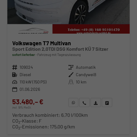
Volkswagen T7 Multivan
Sport Edition 2,0TDI DSG Komfort KÜ 7 Sitzer
sofort lieferbar
Fahrzeug mit Tageszulassung
Fahrzeugnr.
109024
Getriebe
Automatik
Kraftstoff
Diesel
Außenfarbe
Candyweiß
Leistung
110 kW (150 PS)
Kilometerstand
10 km
01.06.2026
53.480,– €
WhatsApp anfragen
Wir rufen Sie an
Fahrzeugexposé (PDF)
Fahrzeug parken
incl. 19% MwSt.
Verbrauch kombiniert:
6,70 l/100km
CO
-Klasse:
F
2
CO
-Emissionen:
175,00 g/km
2