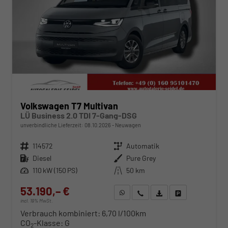
Volkswagen T7 Multivan
LÜ Business 2.0 TDI 7-Gang-DSG
unverbindliche Lieferzeit:
08.10.2026
Neuwagen
Fahrzeugnr.
114572
Getriebe
Automatik
Kraftstoff
Diesel
Außenfarbe
Pure Grey
Leistung
110 kW (150 PS)
Kilometerstand
50 km
53.190,– €
WhatsApp anfragen
Wir rufen Sie an
Fahrzeugexposé (PDF)
Fahrzeug parken
incl. 19% MwSt.
Verbrauch kombiniert:
6,70 l/100km
CO
-Klasse:
G
2