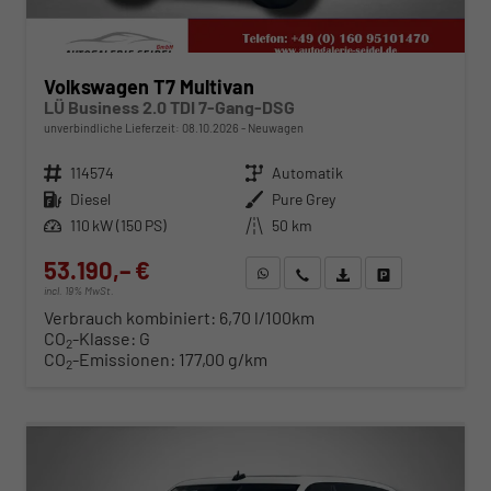
Volkswagen T7 Multivan
LÜ Business 2.0 TDI 7-Gang-DSG
unverbindliche Lieferzeit:
08.10.2026
Neuwagen
Fahrzeugnr.
114574
Getriebe
Automatik
Kraftstoff
Diesel
Außenfarbe
Pure Grey
Leistung
110 kW (150 PS)
Kilometerstand
50 km
53.190,– €
WhatsApp anfragen
Wir rufen Sie an
Fahrzeugexposé (PDF)
Fahrzeug parken
incl. 19% MwSt.
Verbrauch kombiniert:
6,70 l/100km
CO
-Klasse:
G
2
CO
-Emissionen:
177,00 g/km
2
ab 540,– € mtl.