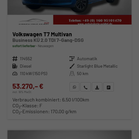
Volkswagen T7 Multivan
Business KÜ 2.0 TDI 7-Gang-DSG
sofort lieferbar
Neuwagen
Fahrzeugnr.
114552
Getriebe
Automatik
Kraftstoff
Diesel
Außenfarbe
Starlight Blue Metallic
Leistung
110 kW (150 PS)
Kilometerstand
50 km
53.270,– €
WhatsApp anfragen
Wir rufen Sie an
Fahrzeugexposé (PDF)
Fahrzeug parken
incl. 19% MwSt.
Verbrauch kombiniert:
6,50 l/100km
CO
-Klasse:
F
2
CO
-Emissionen:
170,00 g/km
2
ab 541,– € mtl.