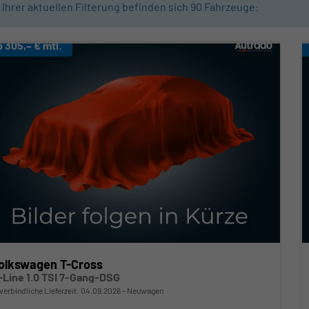
n Ihrer aktuellen Filterung befinden sich
90
Fahrzeuge:
b 305,– € mtl.
olkswagen T-Cross
-Line 1.0 TSI 7-Gang-DSG
verbindliche Lieferzeit:
04.09.2026
Neuwagen