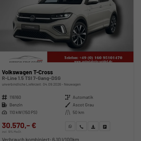
Volkswagen T-Cross
R-Line 1.5 TSI 7-Gang-DSG
unverbindliche Lieferzeit:
04.09.2026
Neuwagen
Fahrzeugnr.
116160
Getriebe
Automatik
Kraftstoff
Benzin
Außenfarbe
Ascot Grau
Leistung
110 kW (150 PS)
Kilometerstand
50 km
30.570,– €
WhatsApp anfragen
Wir rufen Sie an
Fahrzeugexposé (PDF)
Fahrzeug parken
incl. 19% MwSt.
Verbrauch kombiniert:
6,10 l/100km