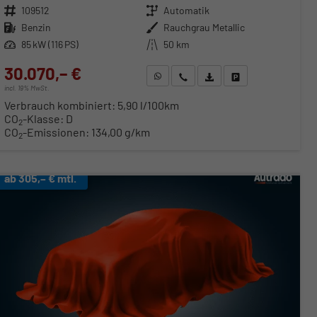
Fahrzeugnr.
109512
Getriebe
Automatik
Kraftstoff
Benzin
Außenfarbe
Rauchgrau Metallic
Leistung
85 kW (116 PS)
Kilometerstand
50 km
30.070,– €
WhatsApp anfragen
Wir rufen Sie an
Fahrzeugexposé (PDF)
Fahrzeug parken
incl. 19% MwSt.
Verbrauch kombiniert:
5,90 l/100km
CO
-Klasse:
D
2
CO
-Emissionen:
134,00 g/km
2
ab 305,– € mtl.