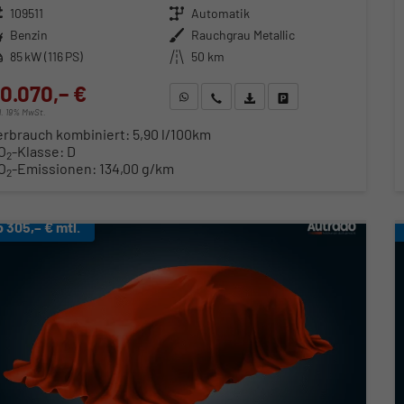
zeugnr.
109511
Getriebe
Automatik
ftstoff
Benzin
Außenfarbe
Rauchgrau Metallic
stung
85 kW (116 PS)
Kilometerstand
50 km
0.070,– €
WhatsApp anfragen
Wir rufen Sie an
Fahrzeugexposé (PDF)
Fahrzeug parken
cl. 19% MwSt.
erbrauch kombiniert:
5,90 l/100km
O
-Klasse:
D
2
O
-Emissionen:
134,00 g/km
2
b 305,– € mtl.