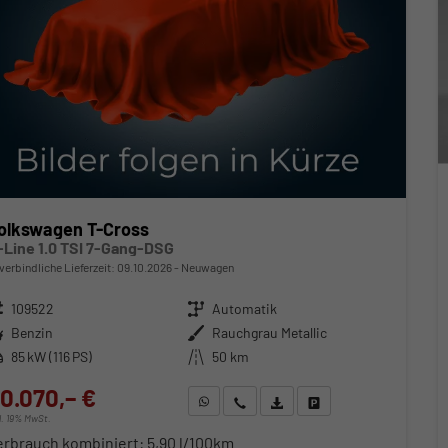
olkswagen T-Cross
-Line 1.0 TSI 7-Gang-DSG
verbindliche Lieferzeit:
09.10.2026
Neuwagen
zeugnr.
109522
Getriebe
Automatik
ftstoff
Benzin
Außenfarbe
Rauchgrau Metallic
stung
85 kW (116 PS)
Kilometerstand
50 km
0.070,– €
WhatsApp anfragen
Wir rufen Sie an
Fahrzeugexposé (PDF)
Fahrzeug parken
cl. 19% MwSt.
erbrauch kombiniert:
5,90 l/100km