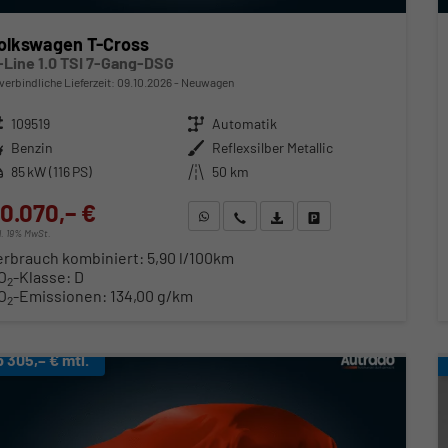
olkswagen T-Cross
-Line 1.0 TSI 7-Gang-DSG
verbindliche Lieferzeit:
09.10.2026
Neuwagen
zeugnr.
109519
Getriebe
Automatik
ftstoff
Benzin
Außenfarbe
Reflexsilber Metallic
stung
85 kW (116 PS)
Kilometerstand
50 km
0.070,– €
WhatsApp anfragen
Wir rufen Sie an
Fahrzeugexposé (PDF)
Fahrzeug parken
cl. 19% MwSt.
erbrauch kombiniert:
5,90 l/100km
O
-Klasse:
D
2
O
-Emissionen:
134,00 g/km
2
b 305,– € mtl.