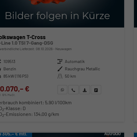
olkswagen T-Cross
-Line 1.0 TSI 7-Gang-DSG
verbindliche Lieferzeit:
08.10.2026
Neuwagen
zeugnr.
109513
Getriebe
Automatik
ftstoff
Benzin
Außenfarbe
Rauchgrau Metallic
stung
85 kW (116 PS)
Kilometerstand
50 km
0.070,– €
WhatsApp anfragen
Wir rufen Sie an
Fahrzeugexposé (PDF)
Fahrzeug parken
cl. 19% MwSt.
erbrauch kombiniert:
5,90 l/100km
O
-Klasse:
D
2
O
-Emissionen:
134,00 g/km
2
b 305,– € mtl.