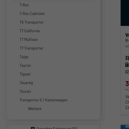
T-Roc
T-Roc Cabriolet
T6 Transporter
T7 California
V
T7 Multivan
R
un
T7 Transporter
Taigo
Fahr
Kra
Tayron
Lei
Tiguan
3
Touareg
in
Touran
V
Transporter 6.1 Kastenwagen
C
C
Weitere
a
Geparkte Fahrzeuge (
0
)