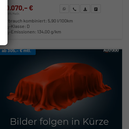
30.070,– €
WhatsApp anfragen
Wir rufen Sie an
Fahrzeugexposé (PDF)
Fahrzeug parken
incl. 19% MwSt.
Verbrauch kombiniert:
5,90 l/100km
CO
-Klasse:
D
2
CO
-Emissionen:
134,00 g/km
2
ab 305,– € mtl.