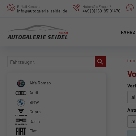
E-Mail Kontakt
Haben Sie Fragen?
info@autogalerie-seidel.de
+49 (0) 160-95101470
FAHRZ
Fahrzeugnr.
info
Vo
Alfa Romeo
Verf
Audi
BMW
Ant
Cupra
Dacia
Fiat