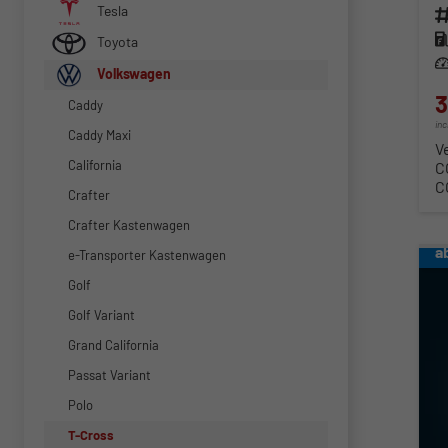
Tesla
Fahr
Kra
Toyota
Lei
Volkswagen
3
Caddy
in
Caddy Maxi
V
California
C
C
Crafter
Crafter Kastenwagen
a
e-Transporter Kastenwagen
Golf
Golf Variant
Grand California
Passat Variant
Polo
T-Cross