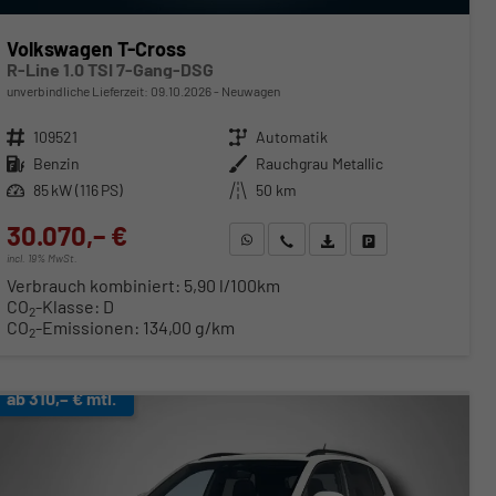
Volkswagen T-Cross
R-Line 1.0 TSI 7-Gang-DSG
unverbindliche Lieferzeit:
09.10.2026
Neuwagen
Fahrzeugnr.
109521
Getriebe
Automatik
Kraftstoff
Benzin
Außenfarbe
Rauchgrau Metallic
Leistung
85 kW (116 PS)
Kilometerstand
50 km
30.070,– €
WhatsApp anfragen
Wir rufen Sie an
Fahrzeugexposé (PDF)
Fahrzeug parken
incl. 19% MwSt.
Verbrauch kombiniert:
5,90 l/100km
CO
-Klasse:
D
2
CO
-Emissionen:
134,00 g/km
2
ab 310,– € mtl.