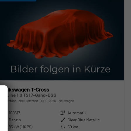
Volkswagen T-Cross
R-Line 1.0 TSI 7-Gang-DSG
unverbindliche Lieferzeit:
09.10.2026
Neuwagen
Fahrzeugnr.
109517
Getriebe
Automatik
Kraftstoff
Benzin
Außenfarbe
Clear Blue Metallic
Leistung
85 kW (116 PS)
Kilometerstand
50 km