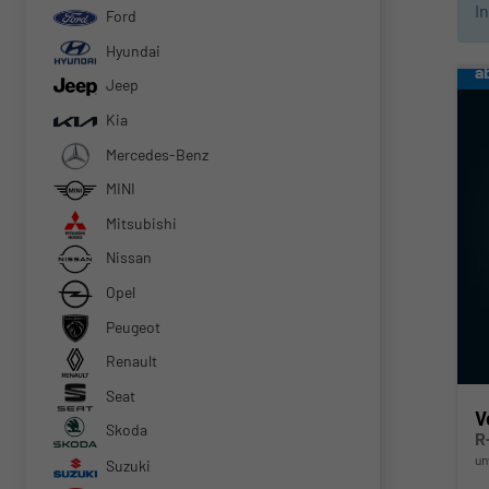
I
Ford
Hyundai
a
Jeep
Kia
Mercedes-Benz
MINI
Mitsubishi
Nissan
Opel
Peugeot
Renault
Seat
V
Skoda
R
un
Suzuki