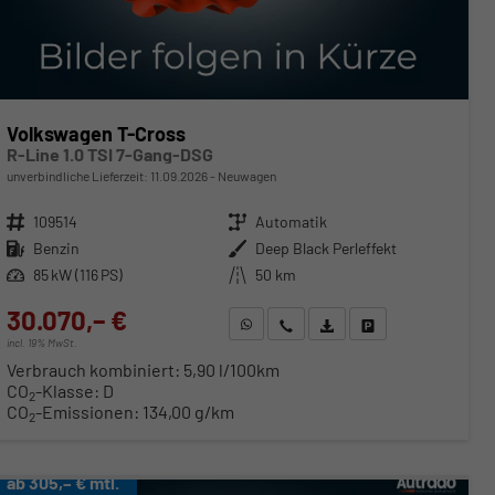
Volkswagen T-Cross
R-Line 1.0 TSI 7-Gang-DSG
unverbindliche Lieferzeit:
11.09.2026
Neuwagen
Fahrzeugnr.
109514
Getriebe
Automatik
Kraftstoff
Benzin
Außenfarbe
Deep Black Perleffekt
Leistung
85 kW (116 PS)
Kilometerstand
50 km
30.070,– €
WhatsApp anfragen
Wir rufen Sie an
Fahrzeugexposé (PDF)
Fahrzeug parken
incl. 19% MwSt.
Verbrauch kombiniert:
5,90 l/100km
CO
-Klasse:
D
2
CO
-Emissionen:
134,00 g/km
2
ab 305,– € mtl.