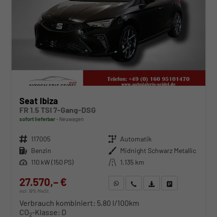
Seat Ibiza
FR 1.5 TSI 7-Gang-DSG
sofort lieferbar
Neuwagen
Fahrzeugnr.
117005
Getriebe
Automatik
Kraftstoff
Benzin
Außenfarbe
Midnight Schwarz Metallic
Leistung
110 kW (150 PS)
Kilometerstand
1.135 km
27.570,– €
WhatsApp anfragen
Wir rufen Sie an
Fahrzeugexposé (PDF)
Fahrzeug parken
incl. 19% MwSt.
Verbrauch kombiniert:
5,80 l/100km
CO
-Klasse:
D
2