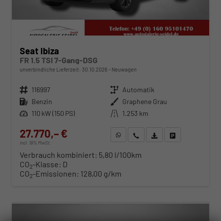
Seat Ibiza
FR 1.5 TSI 7-Gang-DSG
unverbindliche Lieferzeit:
30.10.2026
Neuwagen
Fahrzeugnr.
116997
Getriebe
Automatik
Kraftstoff
Benzin
Außenfarbe
Graphene Grau
Leistung
110 kW (150 PS)
Kilometerstand
1.253 km
27.770,– €
WhatsApp anfragen
Wir rufen Sie an
Fahrzeugexposé (PDF)
Fahrzeug parken
incl. 19% MwSt.
Verbrauch kombiniert:
5,80 l/100km
CO
-Klasse:
D
2
CO
-Emissionen:
128,00 g/km
2
ab 282,– € mtl.