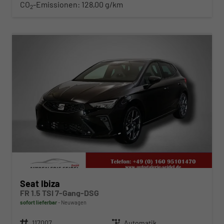
CO
-Emissionen:
128,00 g/km
2
ab 280,– € mtl.
Seat Ibiza
FR 1.5 TSI 7-Gang-DSG
sofort lieferbar
Neuwagen
Fahrzeugnr.
117007
Getriebe
Automatik