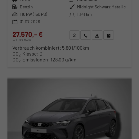
Kraftstoff
Benzin
Außenfarbe
Midnight Schwarz Metallic
Leistung
110 kW (150 PS)
Kilometerstand
1.141 km
31.07.2026
27.570,– €
WhatsApp anfragen
Wir rufen Sie an
Fahrzeugexposé (PDF)
Fahrzeug parken
incl. 19% MwSt.
Verbrauch kombiniert:
5,80 l/100km
CO
-Klasse:
D
2
CO
-Emissionen:
128,00 g/km
2
ab 282,– € mtl.