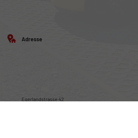
Adresse
Egerlandstrasse 42
84513 Töging am Inn
Öffnungszeiten