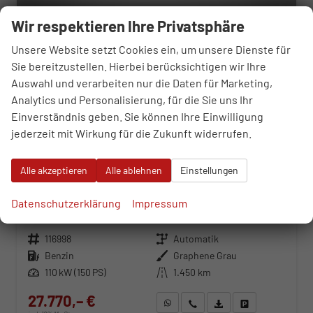
Wir respektieren Ihre Privatsphäre
Unsere Website setzt Cookies ein, um unsere Dienste für
Sie bereitzustellen. Hierbei berücksichtigen wir Ihre
Auswahl und verarbeiten nur die Daten für Marketing,
Analytics und Personalisierung, für die Sie uns Ihr
Einverständnis geben. Sie können Ihre Einwilligung
jederzeit mit Wirkung für die Zukunft widerrufen.
Alle akzeptieren
Alle ablehnen
Einstellungen
Seat Ibiza
FR 1.5 TSI 7-Gang-DSG
Datenschutzerklärung
Impressum
unverbindliche Lieferzeit:
25.09.2026
Neuwagen
Fahrzeugnr.
116998
Getriebe
Automatik
Kraftstoff
Benzin
Außenfarbe
Graphene Grau
Leistung
110 kW (150 PS)
Kilometerstand
1.450 km
27.770,– €
WhatsApp anfragen
Wir rufen Sie an
Fahrzeugexposé (PDF)
Fahrzeug parken