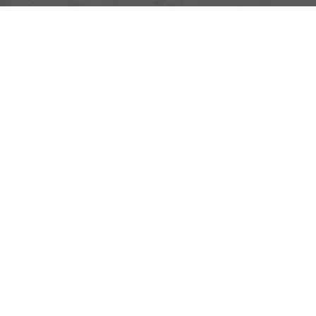
Montag bis Samstag
nur nach telefonischer Vereinbarung
Rufen Sie an
+49 (0) 160 95101470
Wie können wir Ihnen helfen?
Anmelden
Impressum
Datenschutz