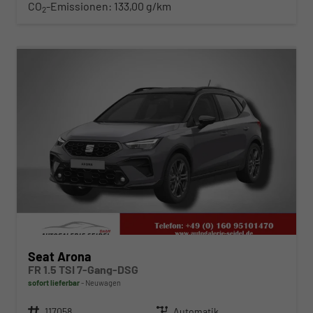
CO
-Emissionen:
133,00 g/km
2
ab 305,– € mtl.
Seat Arona
FR 1.5 TSI 7-Gang-DSG
sofort lieferbar
Neuwagen
Fahrzeugnr.
117058
Getriebe
Automatik