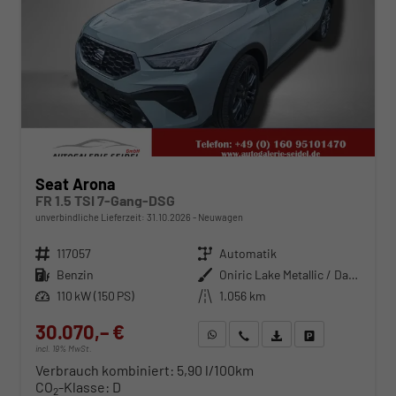
Seat Arona
FR 1.5 TSI 7-Gang-DSG
unverbindliche Lieferzeit:
31.10.2026
Neuwagen
Fahrzeugnr.
117057
Getriebe
Automatik
Kraftstoff
Benzin
Außenfarbe
Oniric Lake Metallic / Dach in Midnight Schwarz Metallic
Leistung
110 kW (150 PS)
Kilometerstand
1.056 km
30.070,– €
WhatsApp anfragen
Wir rufen Sie an
Fahrzeugexposé (PDF)
Fahrzeug parken
incl. 19% MwSt.
Verbrauch kombiniert:
5,90 l/100km
CO
-Klasse:
D
2