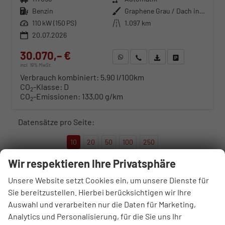
Kraftstoff
Benzin
Außenfarbe
Graphene Grau / Dach in Midnight Schwarz Metallic
Leistung
110 kW (150 PS)
Kilometerstand
1.097 km
20.07.2026
30.070,– €
WhatsApp anfragen
Wir rufen Sie an
Fahrzeugexposé (PDF)
Fahrzeug parken
incl. 19% MwSt.
Verbrauch kombiniert:
5,90 l/100km
CO
-Klasse:
D
2
CO
-Emissionen:
133,00 g/km
2
Datensätze pro Seite:
10
20
50
100
250
Wir respektieren Ihre Privatsphäre
Seite:
Unsere Website setzt Cookies ein, um unsere Dienste für
Sie bereitzustellen. Hierbei berücksichtigen wir Ihre
Auswahl und verarbeiten nur die Daten für Marketing,
Seiten:
Analytics und Personalisierung, für die Sie uns Ihr