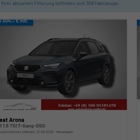
n Ihrer aktuellen Filterung befinden sich
358
Fahrzeuge:
b 304,– € mtl.
eat Arona
R 1.5 TSI 7-Gang-DSG
verbindliche Lieferzeit:
21.08.2026
Neuwagen