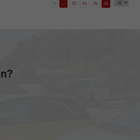
1
...
33
34
35
36
in?