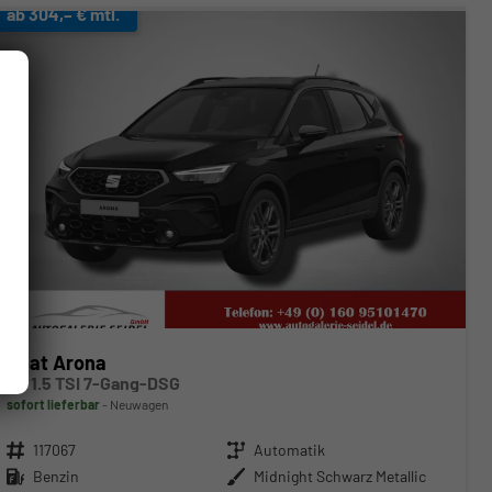
ab 304,– € mtl.
Seat Arona
FR 1.5 TSI 7-Gang-DSG
sofort lieferbar
Neuwagen
Fahrzeugnr.
117067
Getriebe
Automatik
Kraftstoff
Benzin
Außenfarbe
Midnight Schwarz Metallic