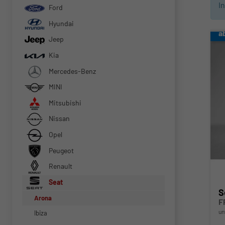
I
Ford
Hyundai
a
Jeep
Kia
Mercedes-Benz
MINI
Mitsubishi
Nissan
Opel
Peugeot
Renault
Seat
S
Arona
F
un
Ibiza