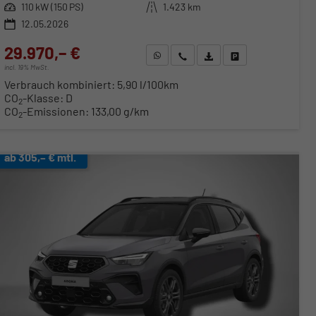
Leistung
110 kW (150 PS)
Kilometerstand
1.423 km
12.05.2026
29.970,– €
WhatsApp anfragen
Wir rufen Sie an
Fahrzeugexposé (PDF)
Fahrzeug parken
incl. 19% MwSt.
Verbrauch kombiniert:
5,90 l/100km
CO
-Klasse:
D
2
CO
-Emissionen:
133,00 g/km
2
ab 305,– € mtl.