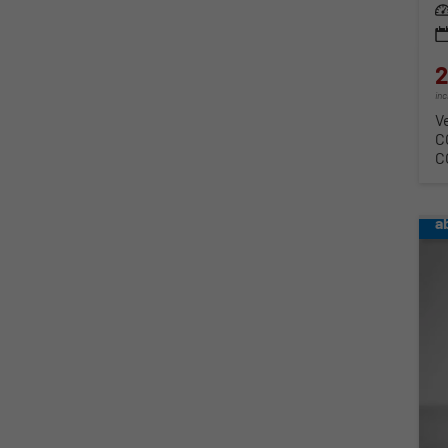
Lei
2
in
V
C
C
a