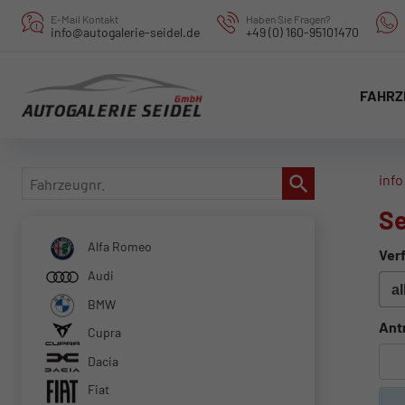
E-Mail Kontakt
Haben Sie Fragen?
info@autogalerie-seidel.de
+49 (0) 160-95101470
FAHRZ
Fahrzeugnr.
info
Se
Alfa Romeo
Verf
Audi
BMW
Ant
Cupra
Dacia
Fiat