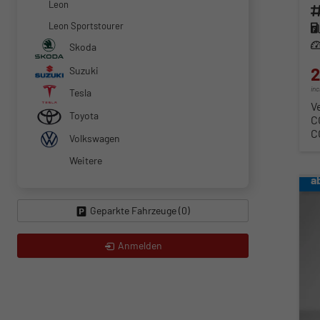
Leon
Fahr
Leon Sportstourer
Kra
Lei
Skoda
2
Suzuki
in
Tesla
V
Toyota
C
C
Volkswagen
Weitere
a
Geparkte Fahrzeuge (
0
)
Anmelden