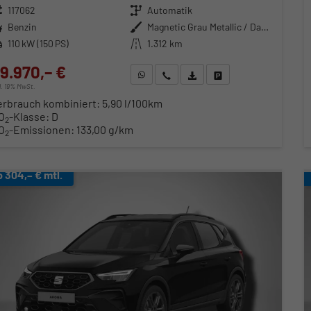
zeugnr.
117062
Getriebe
Automatik
ftstoff
Benzin
Außenfarbe
Magnetic Grau Metallic / Dach in Midnight Schwarz Metallic
stung
110 kW (150 PS)
Kilometerstand
1.312 km
9.970,– €
WhatsApp anfragen
Wir rufen Sie an
Fahrzeugexposé (PDF)
Fahrzeug parken
cl. 19% MwSt.
erbrauch kombiniert:
5,90 l/100km
O
-Klasse:
D
2
O
-Emissionen:
133,00 g/km
2
b 304,– € mtl.