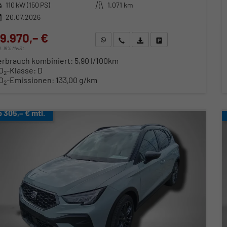
stung
110 kW (150 PS)
Kilometerstand
1.071 km
20.07.2026
9.970,– €
WhatsApp anfragen
Wir rufen Sie an
Fahrzeugexposé (PDF)
Fahrzeug parken
cl. 19% MwSt.
erbrauch kombiniert:
5,90 l/100km
O
-Klasse:
D
2
O
-Emissionen:
133,00 g/km
2
b 305,– € mtl.