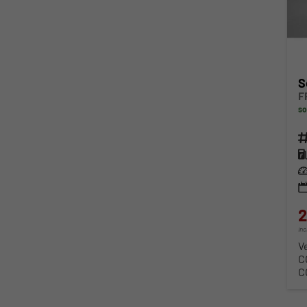
S
F
so
Fahr
Kra
Lei
2
in
V
C
C