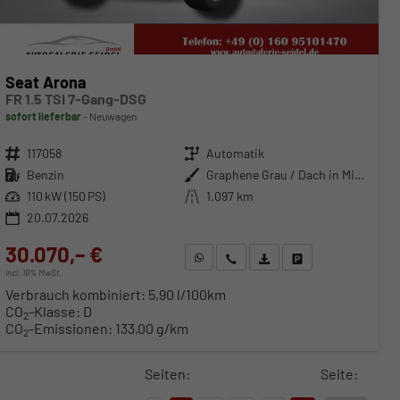
Seat Arona
FR 1.5 TSI 7-Gang-DSG
sofort lieferbar
Neuwagen
Fahrzeugnr.
117058
Getriebe
Automatik
Kraftstoff
Benzin
Außenfarbe
Graphene Grau / Dach in Midnight Schwarz Metallic
Leistung
110 kW (150 PS)
Kilometerstand
1.097 km
20.07.2026
30.070,– €
WhatsApp anfragen
Wir rufen Sie an
Fahrzeugexposé (PDF)
Fahrzeug parken
incl. 19% MwSt.
Verbrauch kombiniert:
5,90 l/100km
CO
-Klasse:
D
2
CO
-Emissionen:
133,00 g/km
2
Seiten:
Seite: