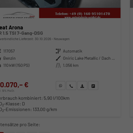
eat Arona
R 1.5 TSI 7-Gang-DSG
verbindliche Lieferzeit:
30.10.2026
Neuwagen
zeugnr.
117057
Getriebe
Automatik
ftstoff
Benzin
Außenfarbe
Oniric Lake Metallic / Dach in Midnight Schwarz Metallic
stung
110 kW (150 PS)
Kilometerstand
1.056 km
0.070,– €
WhatsApp anfragen
Wir rufen Sie an
Fahrzeugexposé (PDF)
Fahrzeug parken
cl. 19% MwSt.
erbrauch kombiniert:
5,90 l/100km
O
-Klasse:
D
2
O
-Emissionen:
133,00 g/km
2
tensätze pro Seite: