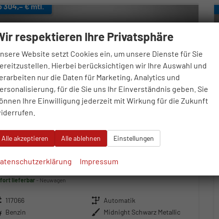
b 304,– € mtl.
Wir respektieren Ihre Privatsphäre
nsere Website setzt Cookies ein, um unsere Dienste für Sie
ereitzustellen. Hierbei berücksichtigen wir Ihre Auswahl und
erarbeiten nur die Daten für Marketing, Analytics und
ersonalisierung, für die Sie uns Ihr Einverständnis geben. Sie
önnen Ihre Einwilligung jederzeit mit Wirkung für die Zukunft
iderrufen.
Alle akzeptieren
Alle ablehnen
Einstellungen
eat Arona
atenschutzerklärung
Impressum
R 1.5 TSI 7-Gang-DSG
fort lieferbar
Neuwagen
zeugnr.
117066
Getriebe
Automatik
ftstoff
Benzin
Außenfarbe
Midnight Schwarz Metallic