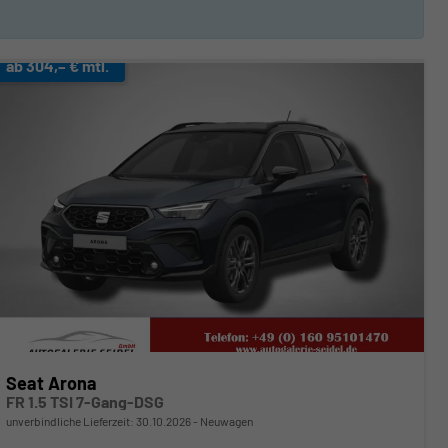
ab 304,– € mtl.
Seat Arona
FR 1.5 TSI 7-Gang-DSG
unverbindliche Lieferzeit:
30.10.2026
Neuwagen