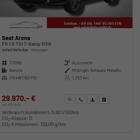
Seat Arona
FR 1.5 TSI 7-Gang-DSG
sofort lieferbar
Neuwagen
Fahrzeugnr.
117065
Getriebe
Automatik
Kraftstoff
Benzin
Außenfarbe
Midnight Schwarz Metallic
Leistung
110 kW (150 PS)
Kilometerstand
1.253 km
29.970,– €
WhatsApp anfragen
Wir rufen Sie an
Fahrzeugexposé (PDF)
Fahrzeug parken
incl. 19% MwSt.
Verbrauch kombiniert:
5,90 l/100km
CO
-Klasse:
D
2
CO
-Emissionen:
133,00 g/km
2