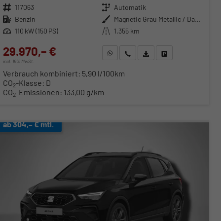
Fahrzeugnr.
117063
Getriebe
Automatik
Kraftstoff
Benzin
Außenfarbe
Magnetic Grau Metallic / Dach in Midnight Schwarz Metallic
Leistung
110 kW (150 PS)
Kilometerstand
1.355 km
29.970,– €
WhatsApp anfragen
Wir rufen Sie an
Fahrzeugexposé (PDF)
Fahrzeug parken
incl. 19% MwSt.
Verbrauch kombiniert:
5,90 l/100km
CO
-Klasse:
D
2
CO
-Emissionen:
133,00 g/km
2
ab 304,– € mtl.