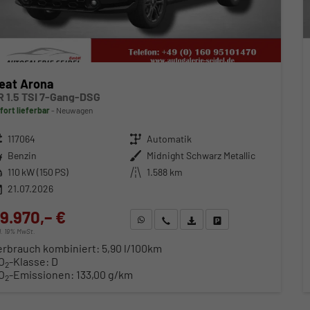
eat Arona
R 1.5 TSI 7-Gang-DSG
fort lieferbar
Neuwagen
zeugnr.
117064
Getriebe
Automatik
ftstoff
Benzin
Außenfarbe
Midnight Schwarz Metallic
stung
110 kW (150 PS)
Kilometerstand
1.588 km
21.07.2026
9.970,– €
WhatsApp anfragen
Wir rufen Sie an
Fahrzeugexposé (PDF)
Fahrzeug parken
cl. 19% MwSt.
erbrauch kombiniert:
5,90 l/100km
O
-Klasse:
D
2
O
-Emissionen:
133,00 g/km
2