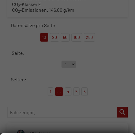
CO
-Klasse:
E
2
CO
-Emissionen:
146,00 g/km
2
Datensätze pro Seite:
10
20
50
100
250
Seite:
Seiten:
1
...
4
5
6
Fahrzeugnr.
Alfa Romeo