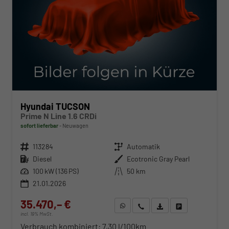
Hyundai TUCSON
Prime N Line 1.6 CRDi
sofort lieferbar
Neuwagen
Fahrzeugnr.
113284
Getriebe
Automatik
Kraftstoff
Diesel
Außenfarbe
Ecotronic Gray Pearl
Leistung
100 kW (136 PS)
Kilometerstand
50 km
21.01.2026
35.470,– €
WhatsApp anfragen
Wir rufen Sie an
Fahrzeugexposé (PDF)
Fahrzeug parken
incl. 19% MwSt.
Verbrauch kombiniert:
7,30 l/100km