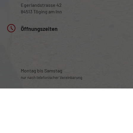
Egerlandstrasse 42
84513 Töging am Inn
Öffnungszeiten
Montag bis Samstag
nur nach telefonischer Vereinbarung
Rufen Sie an