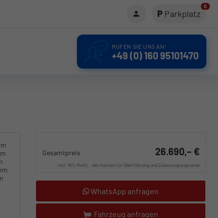
0
Parkplatz
RUFEN SIE UNS AN!
+49 (0) 160 95101470
km
26.690,– €
Gesamtpreis
km
m
incl. 19% MwSt., den Kosten für Überführung und Zulassungspapieren
0km
km
WhatsApp anfragen
Fahrzeug anfragen