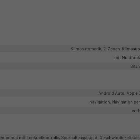
Klimaautomatik, 2-Zonen-Klimaaut
mit Multifun
Sitz
Android Auto, Apple 
Navigation, Navigation pe
vor
mpomat mit Lenkradkontrolle, Spurhalteassistent, Geschwindigkeitsbe