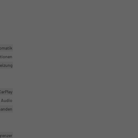
omatik
ktionen
heizung
CarPlay
r Audio
handen
grenzer