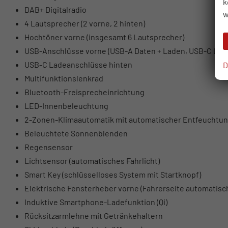
k
DAB+ Digitalradio
w
4 Lautsprecher (2 vorne, 2 hinten)
Hochtöner vorne (insgesamt 6 Lautsprecher)
USB-Anschlüsse vorne (USB-A Daten + Laden, USB-C Lad
USB-C Ladeanschlüsse hinten
D
Multifunktionslenkrad
Bluetooth-Freisprecheinrichtung
LED-Innenbeleuchtung
2-Zonen-Klimaautomatik mit automatischer Entfeuchtu
Beleuchtete Sonnenblenden
Regensensor
Lichtsensor (automatisches Fahrlicht)
Smart Key (schlüsselloses System mit Startknopf)
Elektrische Fensterheber vorne (Fahrerseite automatisc
Induktive Smartphone-Ladefunktion (Qi)
Rücksitzarmlehne mit Getränkehaltern