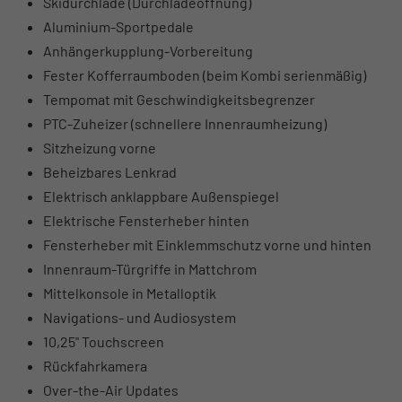
Skidurchlade (Durchladeöffnung)
Aluminium-Sportpedale
Anhängerkupplung-Vorbereitung
Fester Kofferraumboden (beim Kombi serienmäßig)
Tempomat mit Geschwindigkeitsbegrenzer
PTC-Zuheizer (schnellere Innenraumheizung)
Sitzheizung vorne
Beheizbares Lenkrad
Elektrisch anklappbare Außenspiegel
Elektrische Fensterheber hinten
Fensterheber mit Einklemmschutz vorne und hinten
Innenraum-Türgriffe in Mattchrom
Mittelkonsole in Metalloptik
Navigations- und Audiosystem
10,25" Touchscreen
Rückfahrkamera
Over-the-Air Updates