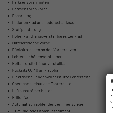
Parksensoren hinten
Parksensoren vorne
Dachreling
Lederlenkrad und Lederschaltknauf
Stoffpolsterung
Höhen- und längsverstellbares Lenkrad
Mittelarmlehne vorne
Rücksitzaschen an den Vordersitzen
Fahrersitz höhenverstellbar
Beifahrersitz höhenverstellbar
Rücksitz 60:40 umklappbar
Elektrische Lendenwirbelstütze Fahrerseite
Oberschenkelauflage Fahrerseite
U
Luftausströmer hinten
b
Brillenfach
v
Automatisch abblendender Innenspiegel
P
10,25" digitales Kombiinstrument