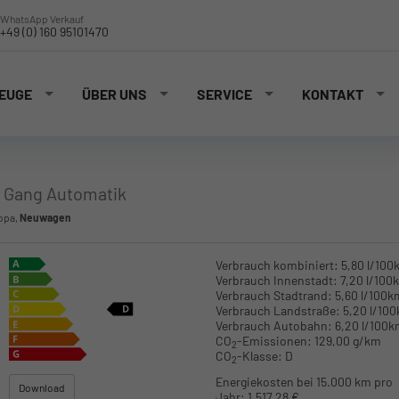
WhatsApp Verkauf
+49 (0) 160 95101470
EUGE
ÜBER UNS
SERVICE
KONTAKT
7 Gang Automatik
ropa,
Neuwagen
Verbrauch kombiniert:
5,80 l/100
Verbrauch Innenstadt:
7,20 l/100
Verbrauch Stadtrand:
5,60 l/100k
Verbrauch Landstraße:
5,20 l/10
Verbrauch Autobahn:
6,20 l/100
CO
-Emissionen:
129,00 g/km
2
CO
-Klasse:
D
2
Energiekosten bei 15.000 km pro
Download
Jahr:
1.517,28 €