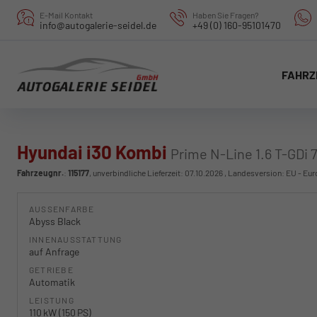
E-Mail Kontakt
Haben Sie Fragen?
info@autogalerie-seidel.de
+49 (0) 160-95101470
FAHRZ
Hyundai i30 Kombi
Prime N-Line 1.6 T-GDi 
Fahrzeugnr.
:
115177
, unverbindliche Lieferzeit:
07.10.2026
, Landesversion: EU - Eu
AUSSENFARBE
Abyss Black
INNENAUSSTATTUNG
auf Anfrage
GETRIEBE
Automatik
LEISTUNG
110 kW (150 PS)