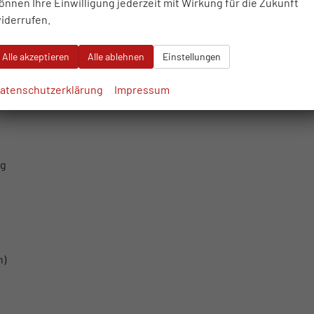
önnen Ihre Einwilligung jederzeit mit Wirkung für die Zukunft
iderrufen.
Alle akzeptieren
Alle ablehnen
Einstellungen
en)
atenschutzerklärung
Impressum
ng
h)