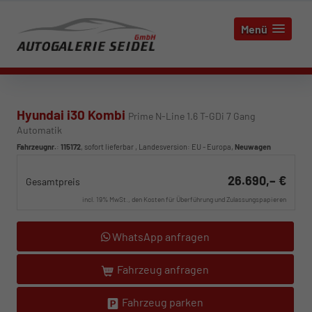
Menü
Hyundai i30 Kombi
Prime N-Line 1.6 T-GDi 7 Gang
Automatik
Fahrzeugnr.
:
115172
,
sofort lieferbar
, Landesversion: EU - Europa,
Neuwagen
26.690,– €
Gesamtpreis
incl. 19% MwSt., den Kosten für Überführung und Zulassungspapieren
WhatsApp anfragen
Fahrzeug anfragen
Fahrzeug parken