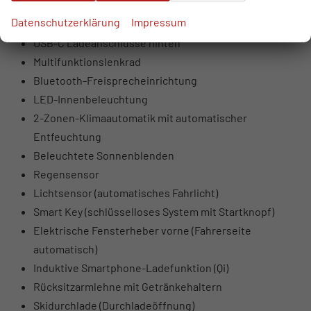
USB-Anschlüsse vorne (USB-A Daten + Laden, USB-C
Datenschutzerklärung
Impressum
Laden)
USB-C Ladeanschlüsse hinten
Multifunktionslenkrad
Bluetooth-Freisprecheinrichtung
LED-Innenbeleuchtung
2-Zonen-Klimaautomatik mit automatischer
Entfeuchtung
Beleuchtete Sonnenblenden
Regensensor
Lichtsensor (automatisches Fahrlicht)
Smart Key (schlüsselloses System mit Startknopf)
Elektrische Fensterheber vorne (Fahrerseite
automatisch)
Induktive Smartphone-Ladefunktion (Qi)
Rücksitzarmlehne mit Getränkehaltern
Skidurchlade (Durchladeöffnung)