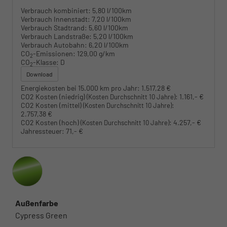
Verbrauch kombiniert:
5,80 l/100km
Verbrauch Innenstadt:
7,20 l/100km
Verbrauch Stadtrand:
5,60 l/100km
Verbrauch Landstraße:
5,20 l/100km
Verbrauch Autobahn:
6,20 l/100km
CO
-Emissionen:
129,00 g/km
2
CO
-Klasse:
D
2
Download
Energiekosten bei 15.000 km pro Jahr:
1.517,28 €
CO2 Kosten (niedrig)
:
1.161,- €
(Kosten Durchschnitt 10 Jahre)
CO2 Kosten (mittel)
:
(Kosten Durchschnitt 10 Jahre)
2.757,38 €
CO2 Kosten (hoch)
:
4.257,- €
(Kosten Durchschnitt 10 Jahre)
Jahressteuer:
71,- €
Außenfarbe
Cypress Green