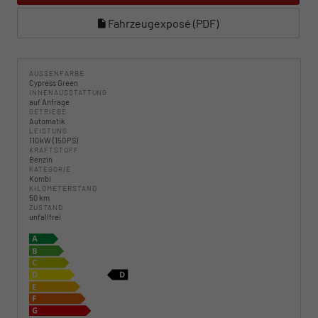
Fahrzeugexposé (PDF)
AUSSENFARBE
Cypress Green
INNENAUSSTATTUNG
auf Anfrage
GETRIEBE
Automatik
LEISTUNG
110 kW (150 PS)
KRAFTSTOFF
Benzin
KATEGORIE
Kombi
KILOMETERSTAND
50 km
ZUSTAND
unfallfrei