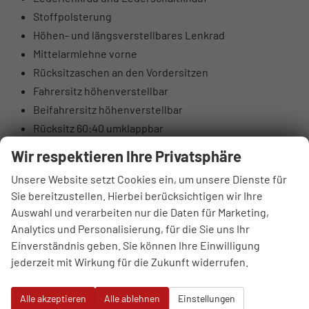
Stoffpolsterung
Höhen- und längsverstellbares Lenkrad
Mittelarmlehne vorne
Rücksitzaschen an den Vordersitzen
Fahrersitz höhenverstellbar
Beifahrersitz höhenverstellbar
Rücksitz 60:40 umklappbar
Elektrische Lendenwirbelstütze Fahrerseite
Wir respektieren Ihre Privatsphäre
Oberschenkelauflage Fahrerseite
Unsere Website setzt Cookies ein, um unsere Dienste für
Luftausströmer hinten
Sie bereitzustellen. Hierbei berücksichtigen wir Ihre
Brillenfach
Auswahl und verarbeiten nur die Daten für Marketing,
Automatisch abblendender Innenspiegel
Analytics und Personalisierung, für die Sie uns Ihr
10,25" digitales Kombiinstrument
Einverständnis geben. Sie können Ihre Einwilligung
DAB+ Digitalradio
jederzeit mit Wirkung für die Zukunft widerrufen.
4 Lautsprecher (2 vorne, 2 hinten)
Hochtöner vorne (insgesamt 6 Lautsprecher)
Alle akzeptieren
Alle ablehnen
Einstellungen