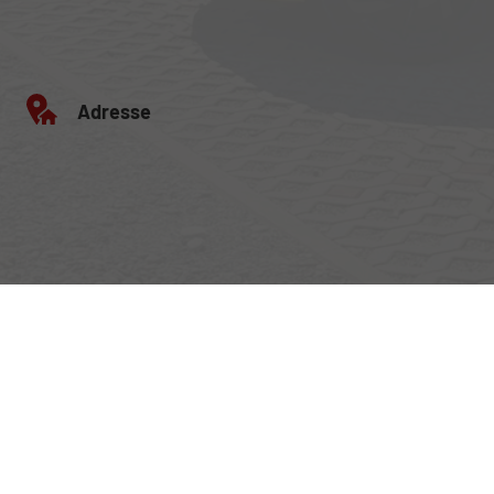
Adresse
Egerlandstrasse 42
84513 Töging am Inn
Öffnungszeiten