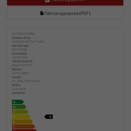
Fahrzeugexposé (PDF)
AUSSENFARBE
Shadow Grey
INNENAUSSTATTUNG
auf Anfrage
GETRIEBE
Automatik
LEISTUNG
110 kW (150 PS)
KRAFTSTOFF
Benzin
KATEGORIE
Kombi
KILOMETERSTAND
50 km
ZUSTAND
unfallfrei