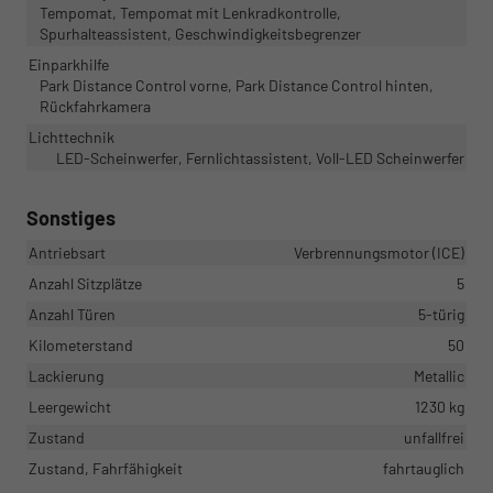
Tempomat, Tempomat mit Lenkradkontrolle,
Spurhalteassistent, Geschwindigkeitsbegrenzer
Einparkhilfe
Park Distance Control vorne, Park Distance Control hinten,
Rückfahrkamera
Lichttechnik
LED-Scheinwerfer, Fernlichtassistent, Voll-LED Scheinwerfer
Sonstiges
Antriebsart
Verbrennungsmotor (ICE)
Anzahl Sitzplätze
5
Anzahl Türen
5-türig
Kilometerstand
50
Lackierung
Metallic
Leergewicht
1230 kg
Zustand
unfallfrei
Zustand, Fahrfähigkeit
fahrtauglich