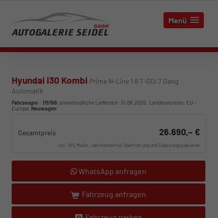
Menü
Hyundai i30 Kombi
Prime N-Line 1.6 T-GDi 7 Gang
Automatik
Fahrzeugnr.
:
115156
, unverbindliche Lieferzeit:
31.08.2026
, Landesversion: EU -
Europa,
Neuwagen
26.690,– €
Gesamtpreis
incl. 19% MwSt., den Kosten für Überführung und Zulassungspapieren
WhatsApp anfragen
Fahrzeug anfragen
Fahrzeug parken