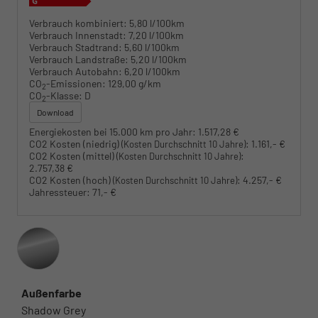
Verbrauch kombiniert:
5,80 l/100km
Verbrauch Innenstadt:
7,20 l/100km
Verbrauch Stadtrand:
5,60 l/100km
Verbrauch Landstraße:
5,20 l/100km
Verbrauch Autobahn:
6,20 l/100km
CO
-Emissionen:
129,00 g/km
2
CO
-Klasse:
D
2
Download
Energiekosten bei 15.000 km pro Jahr:
1.517,28 €
CO2 Kosten (niedrig)
:
1.161,- €
(Kosten Durchschnitt 10 Jahre)
CO2 Kosten (mittel)
:
(Kosten Durchschnitt 10 Jahre)
2.757,38 €
CO2 Kosten (hoch)
:
4.257,- €
(Kosten Durchschnitt 10 Jahre)
Jahressteuer:
71,- €
Außenfarbe
Shadow Grey