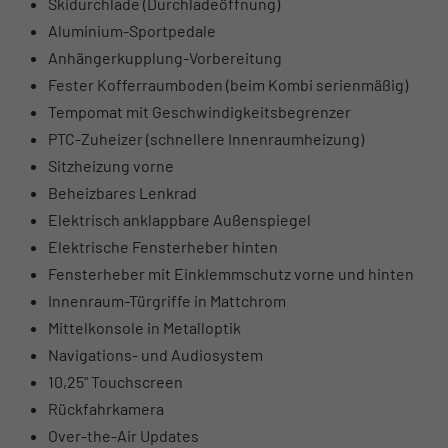
Skidurchlade (Durchladeöffnung)
Aluminium-Sportpedale
Anhängerkupplung-Vorbereitung
Fester Kofferraumboden (beim Kombi serienmäßig)
Tempomat mit Geschwindigkeitsbegrenzer
PTC-Zuheizer (schnellere Innenraumheizung)
Sitzheizung vorne
Beheizbares Lenkrad
Elektrisch anklappbare Außenspiegel
Elektrische Fensterheber hinten
Fensterheber mit Einklemmschutz vorne und hinten
Innenraum-Türgriffe in Mattchrom
Mittelkonsole in Metalloptik
Navigations- und Audiosystem
10,25" Touchscreen
Rückfahrkamera
Over-the-Air Updates