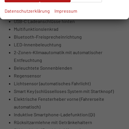
USB-Anschlüsse vorne (USB-A Daten + Laden, USB-C
Datenschutzerklärung
Impressum
Laden)
USB-C Ladeanschlüsse hinten
Multifunktionslenkrad
Bluetooth-Freisprecheinrichtung
LED-Innenbeleuchtung
2-Zonen-Klimaautomatik mit automatischer
Entfeuchtung
Beleuchtete Sonnenblenden
Regensensor
Lichtsensor (automatisches Fahrlicht)
Smart Key (schlüsselloses System mit Startknopf)
Elektrische Fensterheber vorne (Fahrerseite
automatisch)
Induktive Smartphone-Ladefunktion (Qi)
Rücksitzarmlehne mit Getränkehaltern