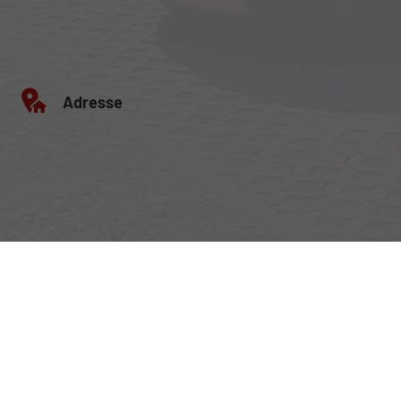
Adresse
Egerlandstrasse 42
84513 Töging am Inn
Öffnungszeiten