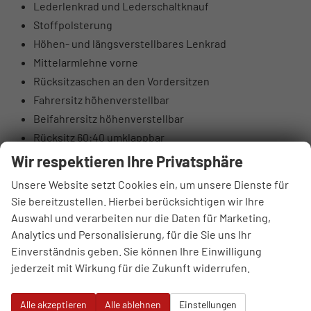
Lederlenkrad und Lederschaltknauf
Stoffpolsterung
Höhen- und längsverstellbares Lenkrad
Mittelarmlehne vorne
Rücksitzaschen an den Vordersitzen
Fahrersitz höhenverstellbar
Beifahrersitz höhenverstellbar
Rücksitz 60:40 umklappbar
Elektrische Lendenwirbelstütze Fahrerseite
Wir respektieren Ihre Privatsphäre
Oberschenkelauflage Fahrerseite
Unsere Website setzt Cookies ein, um unsere Dienste für
Luftausströmer hinten
Sie bereitzustellen. Hierbei berücksichtigen wir Ihre
Brillenfach
Auswahl und verarbeiten nur die Daten für Marketing,
Automatisch abblendender Innenspiegel
Analytics und Personalisierung, für die Sie uns Ihr
10,25" digitales Kombiinstrument
Einverständnis geben. Sie können Ihre Einwilligung
jederzeit mit Wirkung für die Zukunft widerrufen.
DAB+ Digitalradio
4 Lautsprecher (2 vorne, 2 hinten)
Alle akzeptieren
Alle ablehnen
Einstellungen
Hochtöner vorne (insgesamt 6 Lautsprecher)